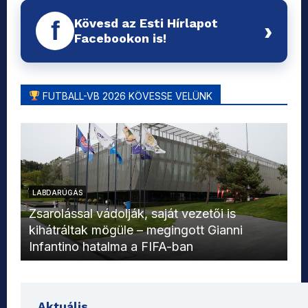
Kövesd az Esti Hírlapot
f
›
Facebookon is!
FUTBALL-VB 2026 KÖVESSE VELÜNK
LABDARÚGÁS
L
Zsarolással vádolják, saját vezetői is
kihátráltak mögüle – megingott Gianni
Mo
Infantino hatalma a FIFA-ban
el
Aktuális