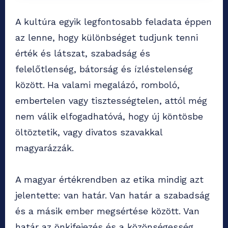
A kultúra egyik legfontosabb feladata éppen
az lenne, hogy különbséget tudjunk tenni
érték és látszat, szabadság és
felelőtlenség, bátorság és ízléstelenség
között.
Ha valami megalázó, romboló,
embertelen vagy tisztességtelen, attól még
nem válik elfogadhatóvá, hogy új köntösbe
öltöztetik, vagy divatos szavakkal
magyarázzák.
A magyar értékrendben az etika mindig azt
jelentette: van határ. Van határ a szabadság
és a másik ember megsértése között. Van
határ az önkifejezés és a közönségesség