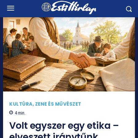
KULTÚRA, ZENE ÉS MŰVÉSZET
4
min.
Volt egyszer egy etika –
elveszett iránytűnk