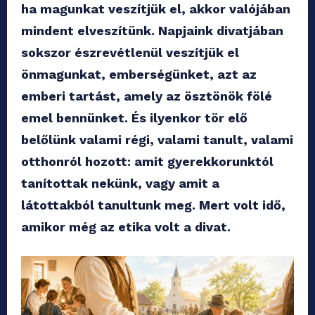
ha magunkat veszítjük el, akkor valójában
mindent elveszítünk. Napjaink divatjában
sokszor észrevétlenül veszítjük el
önmagunkat, emberségünket, azt az
emberi tartást, amely az ösztönök fölé
emel bennünket. És ilyenkor tör elő
belőlünk valami régi, valami tanult, valami
otthonról hozott: amit gyerekkorunktól
tanítottak nekünk, vagy amit a
látottakból tanultunk meg. Mert volt idő,
amikor még az etika volt a divat.