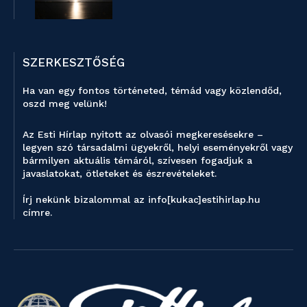
SZERKESZTŐSÉG
Ha van egy fontos történeted, témád vagy közlendőd,
oszd meg velünk!
Az Esti Hírlap nyitott az olvasói megkeresésekre –
legyen szó társadalmi ügyekről, helyi eseményekről vagy
bármilyen aktuális témáról, szívesen fogadjuk a
javaslatokat, ötleteket és észrevételeket.
Írj nekünk bizalommal az info[kukac]estihirlap.hu
címre.