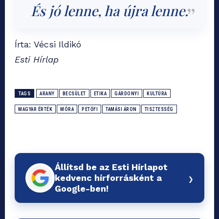
És jó lenne, ha újra lenne.
Írta: Vécsi Ildikó
Esti Hírlap
TAGS
ARANY
BECSÜLET
ETIKA
GÁRDONYI
KULTÚRA
MAGYAR ÉRTÉK
MÓRA
PETŐFI
TAMÁSI ÁRON
TISZTESSÉG
Állítsd be az Esti Hírlapot
›
kedvenc hírforrásként a
Google-ben!