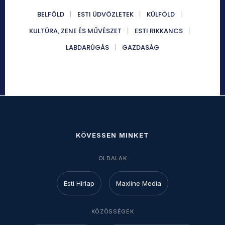
BELFÖLD
ESTI ÜDVÖZLETEK
KÜLFÖLD
KULTÚRA, ZENE ÉS MŰVÉSZET
ESTI RIKKANCS
LABDARÚGÁS
GAZDASÁG
KÖVESSEN MINKET
OLDALAK
Esti Hírlap
Maxline Media
KÖZÖSSÉGEK