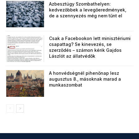
Azbesztügy Szombathelyen:
kedvezőbbek a levegőeredmények,
de a szennyezés még nem tűnt el
Csak a Facebookon lett minisztériumi
csapattag? Se kinevezés, se
szerződés – számon kérik Gajdos
Lászlót az állatvédők
A honvédségnél pihenőnap lesz
augusztus 8., másoknak marad a
munkaszombat