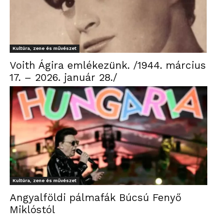
Kultúra, zene és művészet
Voith Ágira emlékezünk. /1944. március
17. – 2026. január 28./
Kultúra, zene és művészet
Angyalföldi pálmafák Búcsú Fenyő
Miklóstól