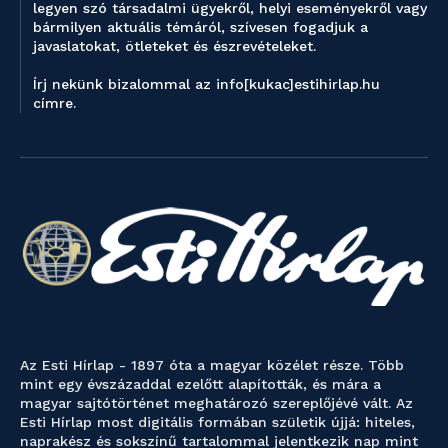
legyen szó társadalmi ügyekről, helyi eseményekről vagy
bármilyen aktuális témáról, szívesen fogadjuk a
javaslatokat, ötleteket és észrevételeket.
Írj nekünk bizalommal az info[kukac]estihirlap.hu
címre.
Az Esti Hírlap - 1897 óta a magyar közélet része. Több
mint egy évszázaddal ezelőtt alapították, és mára a
magyar sajtótörténet meghatározó szereplőjévé vált. Az
Esti Hírlap most digitális formában születik újjá: hiteles,
naprakész és sokszínű tartalommal jelentkezik nap mint