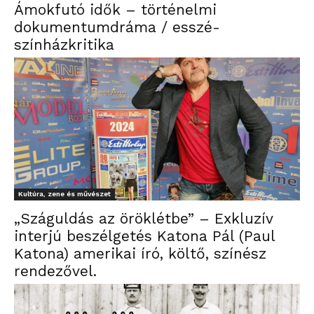
Ámokfutó idők – történelmi
dokumentumdráma / esszé-
színházkritika
Kultúra, zene és művészet
„Száguldás az öröklétbe” – Exkluzív
interjú beszélgetés Katona Pál (Paul
Katona) amerikai író, költő, színész
rendezővel.