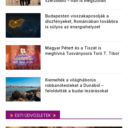
szerződött – Irán is megszólalt
Budapesten visszakapcsolják a
díszfényeket, Romániában továbbra
is súlyos az energiahelyzet
Magyar Pétert és a Tiszát is
meghívná Tusványosra Toró T. Tibor
Kiemelték a világháborús
robbanótesteket a Dunából –
feloldották a budai lezárásokat
ESTI ÜDVÖZLETEK