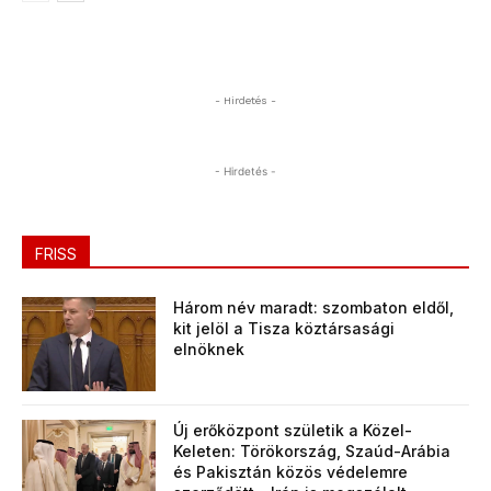
- Hirdetés -
- Hirdetés -
FRISS
Három név maradt: szombaton eldől,
kit jelöl a Tisza köztársasági
elnöknek
Új erőközpont születik a Közel-
Keleten: Törökország, Szaúd-Arábia
és Pakisztán közös védelemre