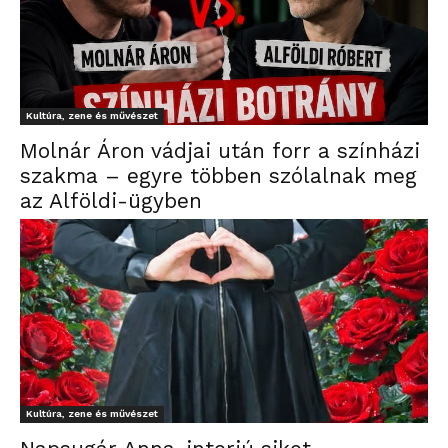
Kultúra, zene és művészet
Molnár Áron vádjai után forr a színházi
szakma – egyre többen szólalnak meg
az Alföldi-ügyben
Kultúra, zene és művészet