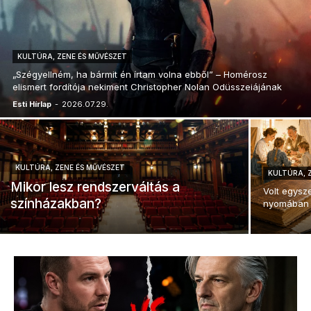
KULTÚRA, ZENE ÉS MŰVÉSZET
„Szégyellném, ha bármit én írtam volna ebből” – Homérosz
elismert fordítója nekiment Christopher Nolan Odüsszeiájának
Esti Hírlap
-
2026.07.29.
KULTÚRA, ZENE ÉS MŰVÉSZET
KULTÚRA, 
Mikor lesz rendszerváltás a
Volt egysze
színházakban?
nyomában