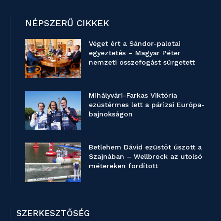
NÉPSZERŰ CIKKEK
Véget ért a Sándor-palotai
egyeztetés – Magyar Péter
nemzeti összefogást sürgetett
Mihályvári-Farkas Viktória
ezüstérmes lett a párizsi Európa-
bajnokságon
Betlehem Dávid ezüstöt úszott a
Szajnában – Wellbrock az utolsó
métereken fordított
SZERKESZTŐSÉG