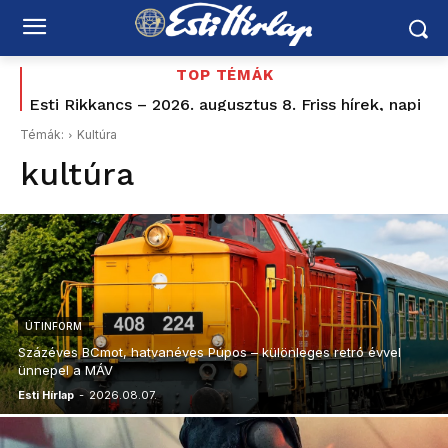
TOP TÉMÁK
Esti Rikkancs – 2026. augusztus 8. Friss hírek, napi
események
Témák:
Kultúra
kultúra
ÚTINFORM
Százéves BCmot, hatvanéves Púpos – különleges retró évvel
ünnepel a MÁV
Esti Hírlap
-
2026.08.07.