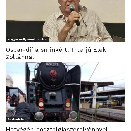
Magyar Hollywood Tanács
Oscar-díj a sminkért: Interjú Elek
Zoltánnal
Szabadidő
Hétvégén nosztalgiaszerelvénnyel