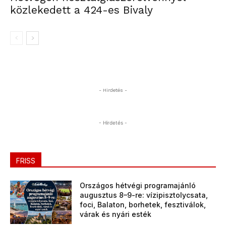
közlekedett a 424-es Bivaly
- Hirdetés -
- Hirdetés -
FRISS
Országos hétvégi programajánló
augusztus 8–9-re: vízipisztolycsata,
foci, Balaton, borhetek, fesztiválok,
várak és nyári esték