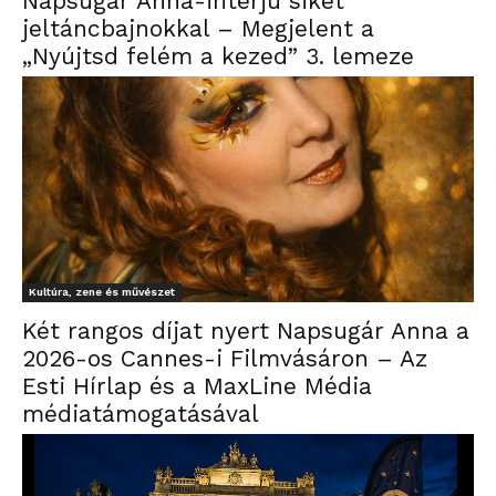
Napsugár Anna-interjú siket
jeltáncbajnokkal – Megjelent a
„Nyújtsd felém a kezed” 3. lemeze
Kultúra, zene és művészet
Két rangos díjat nyert Napsugár Anna a
2026-os Cannes-i Filmvásáron – Az
Esti Hírlap és a MaxLine Média
médiatámogatásával