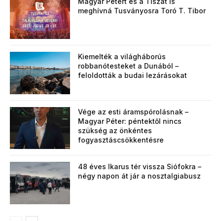
Magyar Pétert és a Tiszát is
meghívná Tusványosra Toró T. Tibor
Kiemelték a világháborús
robbanótesteket a Dunából –
feloldották a budai lezárásokat
Vége az esti áramspórolásnak –
Magyar Péter: péntektől nincs
szükség az önkéntes
fogyasztáscsökkentésre
48 éves Ikarus tér vissza Siófokra –
négy napon át jár a nosztalgiabusz