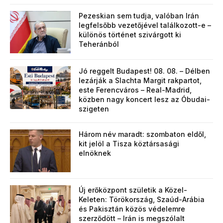
Pezeskian sem tudja, valóban Irán
legfelsőbb vezetőjével találkozott-e –
különös történet szivárgott ki
Teheránból
Jó reggelt Budapest! 08. 08. – Délben
lezárják a Slachta Margit rakpartot,
este Ferencváros – Real-Madrid,
közben nagy koncert lesz az Óbudai-
szigeten
Három név maradt: szombaton eldől,
kit jelöl a Tisza köztársasági
elnöknek
Új erőközpont születik a Közel-
Keleten: Törökország, Szaúd-Arábia
és Pakisztán közös védelemre
szerződött – Irán is megszólalt