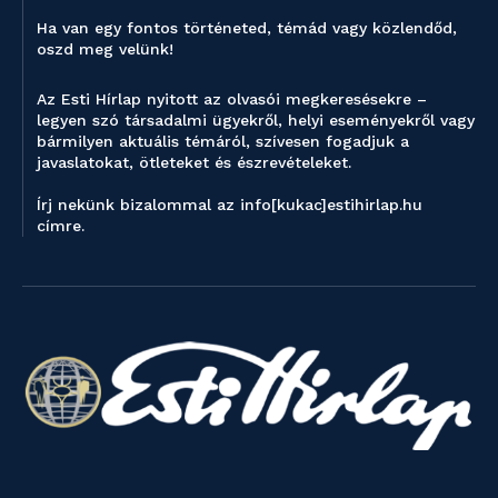
Ha van egy fontos történeted, témád vagy közlendőd,
oszd meg velünk!
Az Esti Hírlap nyitott az olvasói megkeresésekre –
legyen szó társadalmi ügyekről, helyi eseményekről vagy
bármilyen aktuális témáról, szívesen fogadjuk a
javaslatokat, ötleteket és észrevételeket.
Írj nekünk bizalommal az info[kukac]estihirlap.hu
címre.