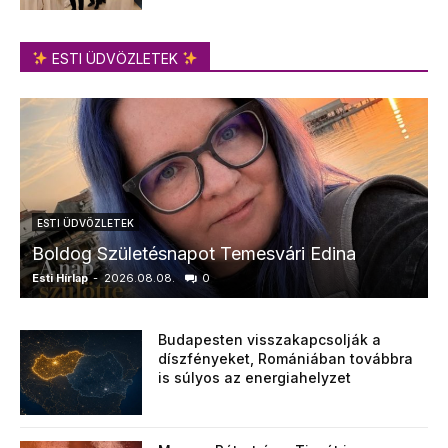
ESTI ÜDVÖZLETEK
ESTI ÜDVÖZLETEK
Boldog Születésnapot Temesvári Edina
Esti Hírlap
-
2026.08.08.
0
E
Budapesten visszakapcsolják a
díszfényeket, Romániában továbbra
is súlyos az energiahelyzet