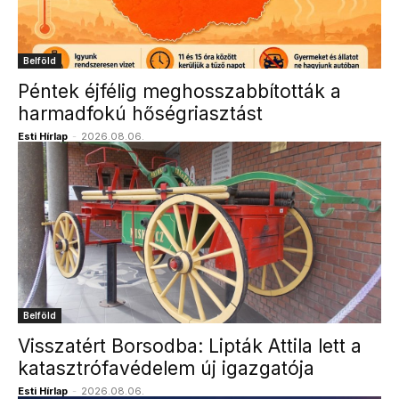
Belföld
Péntek éjfélig meghosszabbították a
harmadfokú hőségriasztást
Esti Hírlap
-
2026.08.06.
Belföld
Visszatért Borsodba: Lipták Attila lett a
katasztrófavédelem új igazgatója
Esti Hírlap
-
2026.08.06.