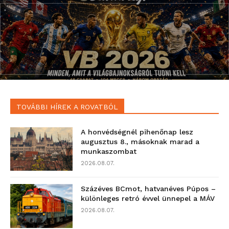
TOVÁBBI HÍREK A ROVATBÓL
A honvédségnél pihenőnap lesz
augusztus 8., másoknak marad a
munkaszombat
2026.08.07.
Százéves BCmot, hatvanéves Púpos –
különleges retró évvel ünnepel a MÁV
2026.08.07.