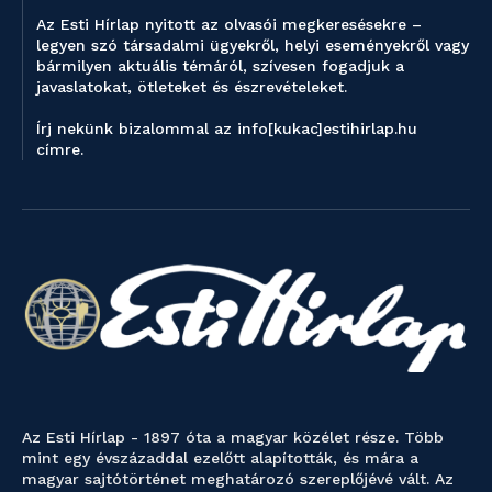
Az Esti Hírlap nyitott az olvasói megkeresésekre –
legyen szó társadalmi ügyekről, helyi eseményekről vagy
bármilyen aktuális témáról, szívesen fogadjuk a
javaslatokat, ötleteket és észrevételeket.
Írj nekünk bizalommal az info[kukac]estihirlap.hu
címre.
Az Esti Hírlap - 1897 óta a magyar közélet része. Több
mint egy évszázaddal ezelőtt alapították, és mára a
magyar sajtótörténet meghatározó szereplőjévé vált. Az