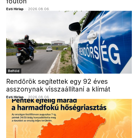
főúton
Esti Hírlap
-
2026.08.06.
Belföld
Rendőrök segítettek egy 92 éves
asszonynak visszaállítani a klímát
Esti Hírlap
-
2026.08.06.