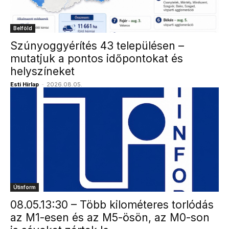
Belföld
Szúnyoggyérítés 43 településen –
mutatjuk a pontos időpontokat és
helyszíneket
Esti Hírlap
-
2026.08.05.
Útinform
08.05.13:30 – Több kilométeres torlódás
az M1-esen és az M5-ösön, az M0-son