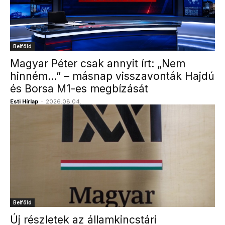
Belföld
Magyar Péter csak annyit írt: „Nem
hinném…” – másnap visszavonták Hajdú
és Borsa M1-es megbízását
Esti Hírlap
-
2026.08.04.
Belföld
Új részletek az államkincstári