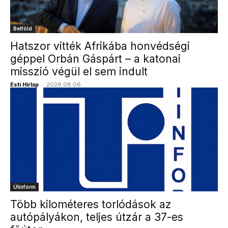
Belföld
Hatszor vitték Afrikába honvédségi
géppel Orbán Gáspárt – a katonai
misszió végül el sem indult
Esti Hírlap
-
2026.08.06.
Útinform
Több kilométeres torlódások az
autópályákon, teljes útzár a 37-es