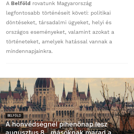
A
Belföld
rovatunk Magyarország
legfontosabb történéseit követi: politikai
döntéseket, társadalmi ügyeket, helyi és
országos eseményeket, valamint azokat a
történeteket, amelyek hatással vannak a
mindennapjainkra.
BELFÖLD
A honvédségnél pihenőnap lesz
augusztus 8., másoknak marad a