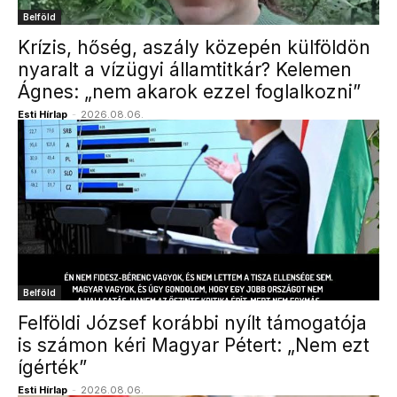
Belföld
Krízis, hőség, aszály közepén külföldön
nyaralt a vízügyi államtitkár? Kelemen
Ágnes: „nem akarok ezzel foglalkozni”
Esti Hírlap
-
2026.08.06.
Belföld
Felföldi József korábbi nyílt támogatója
is számon kéri Magyar Pétert: „Nem ezt
ígérték”
Esti Hírlap
-
2026.08.06.