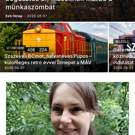
munkaszombat
Esti Hírlap
-
2026.08.07.
BELFÖLD
ÚTINFORM
Gerendai 
Százéves BCmot, hatvanéves Púpos –
közmédia 
különleges retró évvel ünnepel a MÁV
indulását 
2026.08.07.
2026.08.07.