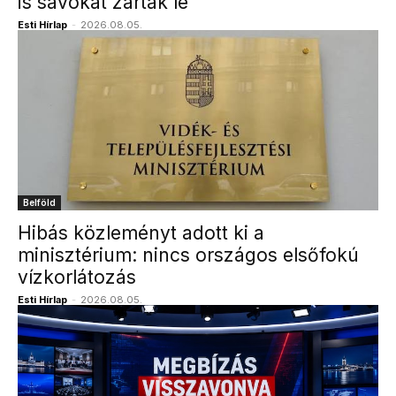
is sávokat zártak le
Esti Hírlap
-
2026.08.05.
Belföld
Hibás közleményt adott ki a
minisztérium: nincs országos elsőfokú
vízkorlátozás
Esti Hírlap
-
2026.08.05.