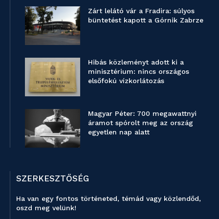
Zárt lelátó vár a Fradira: súlyos
büntetést kapott a Górnik Zabrze
Hibás közleményt adott ki a
minisztérium: nincs országos
elsőfokú vízkorlátozás
Magyar Péter: 700 megawattnyi
áramot spórolt meg az ország
egyetlen nap alatt
SZERKESZTŐSÉG
Ha van egy fontos történeted, témád vagy közlendőd,
oszd meg velünk!