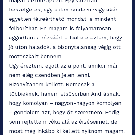
magát biztonságban. Egy váratlan
beszélgetés, egy külön randevú vagy akár
egyetlen félreérthető mondat is mindent
felboríthat. Én magam is folyamatosan
aggódtam a rózsáért – hiába éreztem, hogy
jó úton haladok, a bizonytalanság végig ott
motoszkált bennem.
Úgy éreztem, eljött az a pont, amikor már
nem elég csendben jelen lenni.
Bizonyítanom kellett. Nemcsak a
többieknek, hanem elsősorban Andrásnak,
hogy komolyan – nagyon-nagyon komolyan
– gondolom azt, hogy őt szeretném. Eddig
sem rejtettem véka alá az érzéseimet, de
most még inkább ki kellett nyitnom magam.