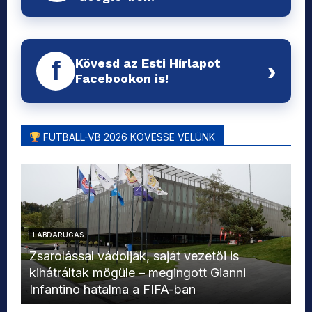
Kövesd az Esti Hírlapot
f
›
Facebookon is!
FUTBALL-VB 2026 KÖVESSE VELÜNK
LABDARÚGÁS
L
Zsarolással vádolják, saját vezetői is
kihátráltak mögüle – megingott Gianni
Mo
Infantino hatalma a FIFA-ban
el