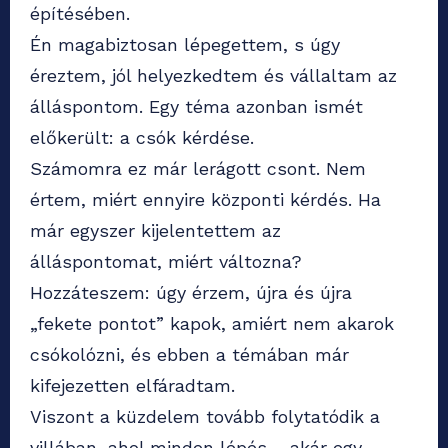
építésében.
Én magabiztosan lépegettem, s úgy
éreztem, jól helyezkedtem és vállaltam az
álláspontom. Egy téma azonban ismét
előkerült: a csók kérdése.
Számomra ez már lerágott csont. Nem
értem, miért ennyire központi kérdés. Ha
már egyszer kijelentettem az
álláspontomat, miért változna?
Hozzáteszem: úgy érzem, újra és újra
„fekete pontot” kapok, amiért nem akarok
csókolózni, és ebben a témában már
kifejezetten elfáradtam.
Viszont a küzdelem tovább folytatódik a
villában, ahol minden lépés – akár egy