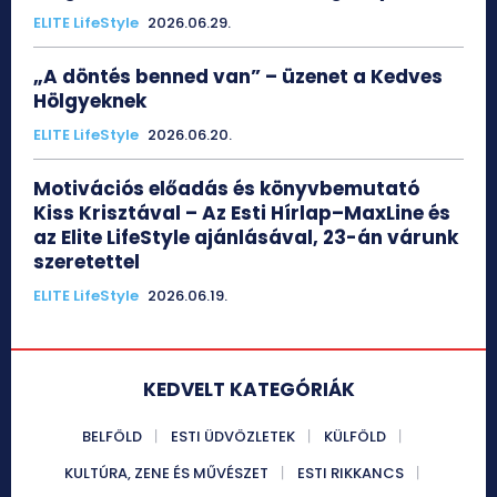
ELITE LifeStyle
2026.06.29.
„A döntés benned van” – üzenet a Kedves
Hölgyeknek
ELITE LifeStyle
2026.06.20.
Motivációs előadás és könyvbemutató
Kiss Krisztával – Az Esti Hírlap–MaxLine és
az Elite LifeStyle ajánlásával, 23-án várunk
szeretettel
ELITE LifeStyle
2026.06.19.
KEDVELT KATEGÓRIÁK
BELFÖLD
ESTI ÜDVÖZLETEK
KÜLFÖLD
KULTÚRA, ZENE ÉS MŰVÉSZET
ESTI RIKKANCS