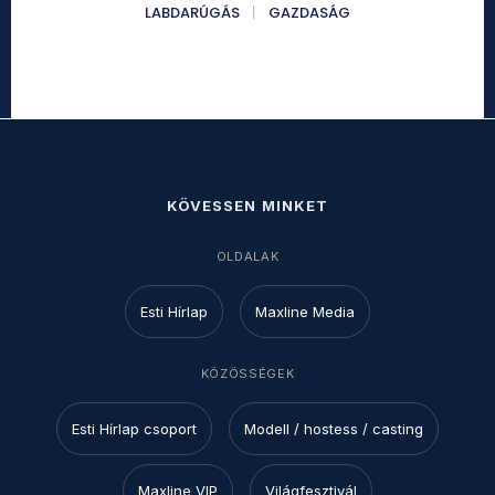
LABDARÚGÁS
GAZDASÁG
KÖVESSEN MINKET
OLDALAK
Esti Hírlap
Maxline Media
KÖZÖSSÉGEK
Esti Hírlap csoport
Modell / hostess / casting
Maxline VIP
Világfesztivál