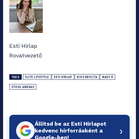
Esti Hirlap
Rovatvezető
TAGS
ELITE LIFESTYLE
ESTI HÍRLAP
KISS KRISZTA
NAGY Ő
STOHL ANDRAS
Állítsd be az Esti Hírlapot
›
kedvenc hírforrásként a
Google-ben!