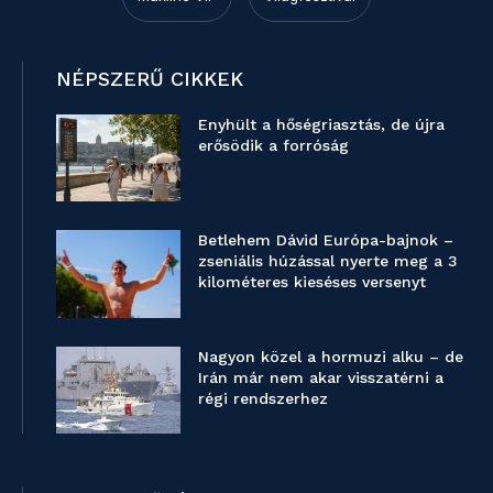
NÉPSZERŰ CIKKEK
Enyhült a hőségriasztás, de újra
erősödik a forróság
Betlehem Dávid Európa-bajnok –
zseniális húzással nyerte meg a 3
kilométeres kieséses versenyt
Nagyon közel a hormuzi alku – de
Irán már nem akar visszatérni a
régi rendszerhez