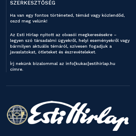
SZERKESZTŐSÉG
Ha van egy fontos történeted, témád vagy közlendőd,
oszd meg velünk!
Az Esti Hírlap nyitott az olvasói megkeresésekre –
legyen szó társadalmi ügyekről, helyi eseményekről vagy
bármilyen aktuális témáról, szívesen fogadjuk a
javaslatokat, ötleteket és észrevételeket.
Írj nekünk bizalommal az info[kukac]estihirlap.hu
címre.