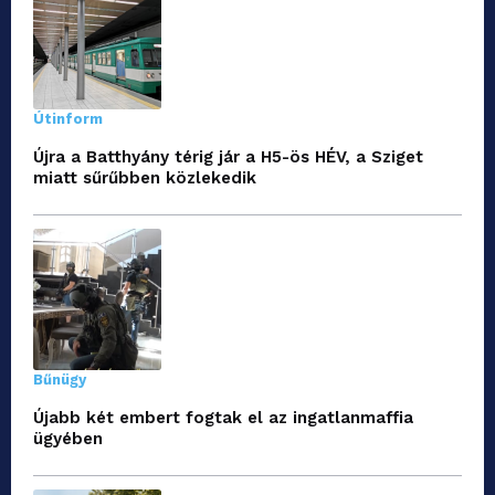
Útinform
Újra a Batthyány térig jár a H5-ös HÉV, a Sziget
miatt sűrűbben közlekedik
Bűnügy
Újabb két embert fogtak el az ingatlanmaffia
ügyében