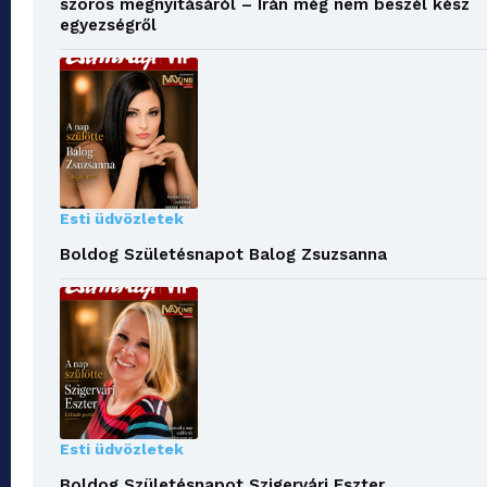
szoros megnyitásáról – Irán még nem beszél kész
egyezségről
Esti üdvözletek
Boldog Születésnapot Balog Zsuzsanna
Esti üdvözletek
Boldog Születésnapot Szigervári Eszter