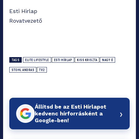
Esti Hirlap
Rovatvezető
TAGS
ELITE LIFESTYLE
ESTI HÍRLAP
KISS KRISZTA
NAGY Ő
STOHL ANDRAS
TV2
Állítsd be az Esti Hírlapot
›
kedvenc hírforrásként a
Google-ben!