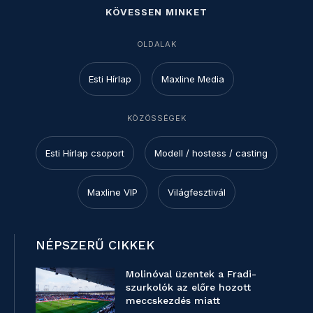
KÖVESSEN MINKET
OLDALAK
Esti Hírlap
Maxline Media
KÖZÖSSÉGEK
Esti Hírlap csoport
Modell / hostess / casting
Maxline VIP
Világfesztivál
NÉPSZERŰ CIKKEK
Molinóval üzentek a Fradi-
szurkolók az előre hozott
meccskezdés miatt