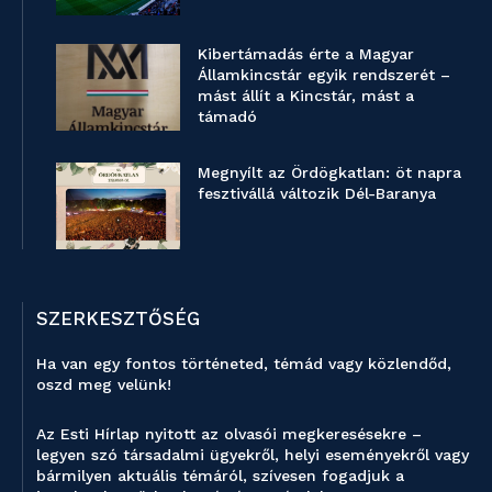
Kibertámadás érte a Magyar
Államkincstár egyik rendszerét –
mást állít a Kincstár, mást a
támadó
Megnyílt az Ördögkatlan: öt napra
fesztivállá változik Dél-Baranya
SZERKESZTŐSÉG
Ha van egy fontos történeted, témád vagy közlendőd,
oszd meg velünk!
Az Esti Hírlap nyitott az olvasói megkeresésekre –
legyen szó társadalmi ügyekről, helyi eseményekről vagy
bármilyen aktuális témáról, szívesen fogadjuk a