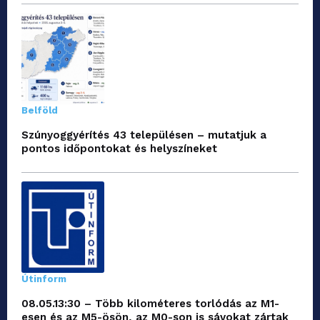
Belföld
Szúnyoggyérítés 43 településen – mutatjuk a
pontos időpontokat és helyszíneket
Útinform
08.05.13:30 – Több kilométeres torlódás az M1-
esen és az M5-ösön, az M0-son is sávokat zártak