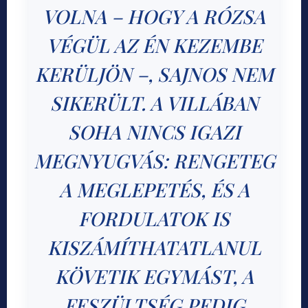
VOLNA – HOGY A RÓZSA
VÉGÜL AZ ÉN KEZEMBE
KERÜLJÖN –, SAJNOS NEM
SIKERÜLT. A VILLÁBAN
SOHA NINCS IGAZI
MEGNYUGVÁS: RENGETEG
A MEGLEPETÉS, ÉS A
FORDULATOK IS
KISZÁMÍTHATATLANUL
KÖVETIK EGYMÁST, A
FESZÜLTSÉG PEDIG