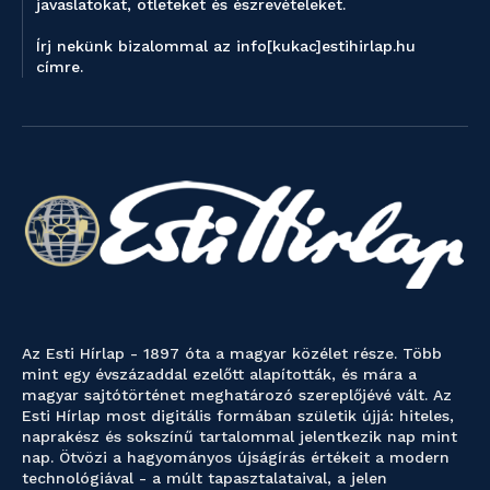
javaslatokat, ötleteket és észrevételeket.
Írj nekünk bizalommal az info[kukac]estihirlap.hu
címre.
Az Esti Hírlap - 1897 óta a magyar közélet része. Több
mint egy évszázaddal ezelőtt alapították, és mára a
magyar sajtótörténet meghatározó szereplőjévé vált. Az
Esti Hírlap most digitális formában születik újjá: hiteles,
naprakész és sokszínű tartalommal jelentkezik nap mint
nap. Ötvözi a hagyományos újságírás értékeit a modern
technológiával - a múlt tapasztalataival, a jelen