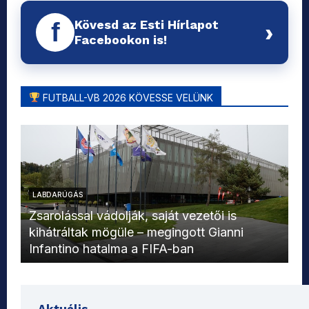
Kövesd az Esti Hírlapot
f
›
Facebookon is!
FUTBALL-VB 2026 KÖVESSE VELÜNK
LABDARÚGÁS
L
Zsarolással vádolják, saját vezetői is
kihátráltak mögüle – megingott Gianni
Mo
Infantino hatalma a FIFA-ban
el
Aktuális