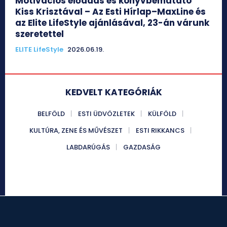
Motivációs előadás és könyvbemutató
Kiss Krisztával – Az Esti Hírlap–MaxLine és
az Elite LifeStyle ajánlásával, 23-án várunk
szeretettel
ELITE LifeStyle
2026.06.19.
KEDVELT KATEGÓRIÁK
BELFÖLD
ESTI ÜDVÖZLETEK
KÜLFÖLD
KULTÚRA, ZENE ÉS MŰVÉSZET
ESTI RIKKANCS
LABDARÚGÁS
GAZDASÁG