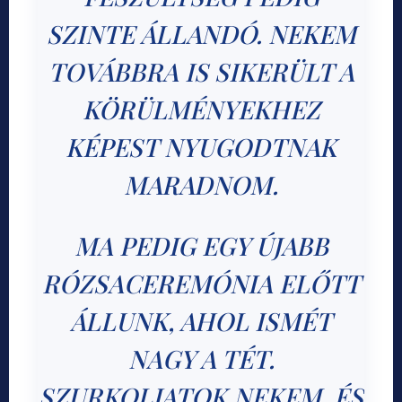
SZINTE ÁLLANDÓ. NEKEM
TOVÁBBRA IS SIKERÜLT A
KÖRÜLMÉNYEKHEZ
KÉPEST NYUGODTNAK
MARADNOM.
MA PEDIG EGY ÚJABB
RÓZSACEREMÓNIA ELŐTT
ÁLLUNK, AHOL ISMÉT
NAGY A TÉT.
SZURKOLJATOK NEKEM, ÉS