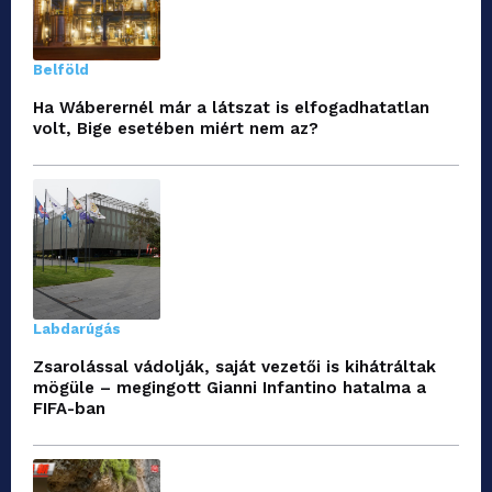
Belföld
Ha Wáberernél már a látszat is elfogadhatatlan
volt, Bige esetében miért nem az?
Labdarúgás
Zsarolással vádolják, saját vezetői is kihátráltak
mögüle – megingott Gianni Infantino hatalma a
FIFA-ban