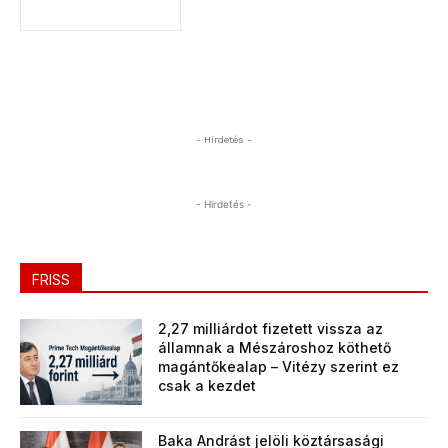
- Hirdetés -
- Hirdetés -
FRISS
2,27 milliárdot fizetett vissza az
államnak a Mészároshoz köthető
magántőkealap – Vitézy szerint ez
csak a kezdet
Baka Andrást jelöli köztársasági