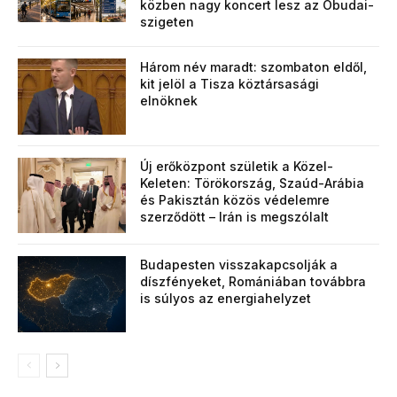
közben nagy koncert lesz az Óbudai-
szigeten
Három név maradt: szombaton eldől,
kit jelöl a Tisza köztársasági
elnöknek
Új erőközpont születik a Közel-
Keleten: Törökország, Szaúd-Arábia
és Pakisztán közös védelemre
szerződött – Irán is megszólalt
Budapesten visszakapcsolják a
díszfényeket, Romániában továbbra
is súlyos az energiahelyzet