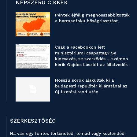
NÉPSZERŰ CIKKEK
Péntek éjfélig meghosszabbították
a harmadfokú hőségriasztást
Csak a Facebookon lett
minisztériumi csapattag? Se
kinevezés, se szerződés – számon
kérik Gajdos Lászlót az állatvédők
Hosszú sorok alakultak ki a
budapesti repülőtér kijáratánál az
új fizetési rend után
SZERKESZTŐSÉG
Ha van egy fontos történeted, témád vagy közlendőd,