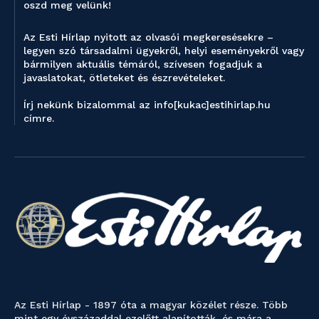
oszd meg velünk!
Az Esti Hírlap nyitott az olvasói megkeresésekre –
legyen szó társadalmi ügyekről, helyi eseményekről vagy
bármilyen aktuális témáról, szívesen fogadjuk a
javaslatokat, ötleteket és észrevételeket.
Írj nekünk bizalommal az info[kukac]estihirlap.hu
címre.
Az Esti Hírlap - 1897 óta a magyar közélet része. Több
mint egy évszázaddal ezelőtt alapították, és mára a