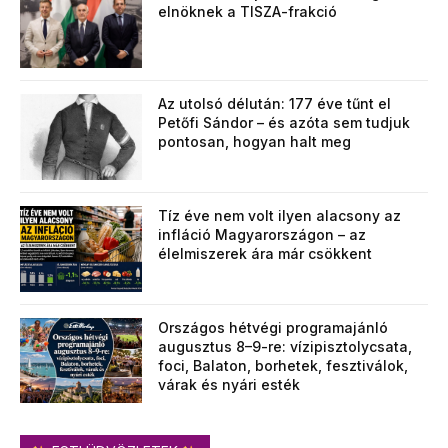
elnöknek a TISZA-frakció
Az utolsó délután: 177 éve tűnt el
Petőfi Sándor – és azóta sem tudjuk
pontosan, hogyan halt meg
Tíz éve nem volt ilyen alacsony az
infláció Magyarországon – az
élelmiszerek ára már csökkent
Országos hétvégi programajánló
augusztus 8–9-re: vízipisztolycsata,
foci, Balaton, borhetek, fesztiválok,
várak és nyári esték