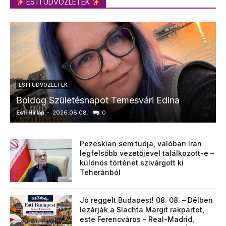
ESTI ÜDVÖZLETEK
ESTI ÜDVÖZLETEK
Boldog Születésnapot Temesvári Edina
Esti Hírlap
-
2026.08.08.
0
E
Pezeskian sem tudja, valóban Irán
legfelsőbb vezetőjével találkozott-e –
különös történet szivárgott ki
Teheránból
Jó reggelt Budapest! 08. 08. – Délben
lezárják a Slachta Margit rakpartot,
este Ferencváros – Real-Madrid,