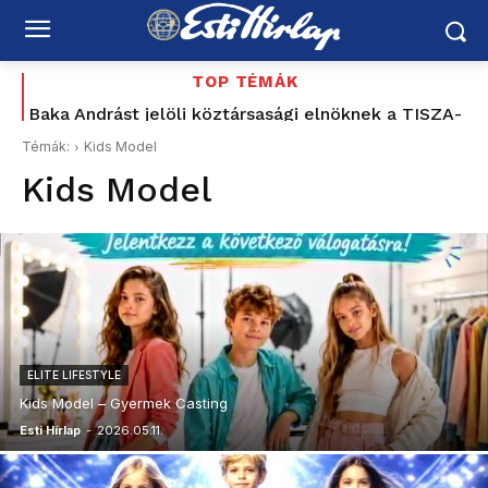
TOP TÉMÁK
Baka Andrást jelöli köztársasági elnöknek a TISZA-
Az utolsó délután: 177 éve tűnt el Petőfi Sándor –
és azóta sem tudjuk pontosan, hogyan halt meg
frakció
Témák:
Kids Model
Kids Model
ELITE LIFESTYLE
Kids Model – Gyermek Casting
Esti Hírlap
-
2026.05.11.