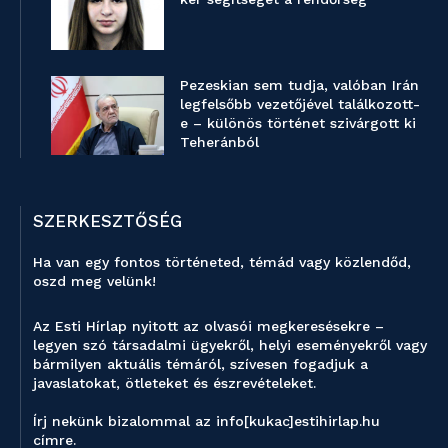
Pezeskian sem tudja, valóban Irán
legfelsőbb vezetőjével találkozott-
e – különös történet szivárgott ki
Teheránból
SZERKESZTŐSÉG
Ha van egy fontos történeted, témád vagy közlendőd,
oszd meg velünk!
Az Esti Hírlap nyitott az olvasói megkeresésekre –
legyen szó társadalmi ügyekről, helyi eseményekről vagy
bármilyen aktuális témáról, szívesen fogadjuk a
javaslatokat, ötleteket és észrevételeket.
Írj nekünk bizalommal az info[kukac]estihirlap.hu
címre.