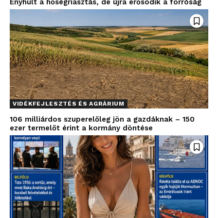
Enyhült a hőségriasztás, de újra erősödik a forróság
VIDÉKFEJLESZTÉS ÉS AGRÁRIUM
106 milliárdos szuperelőleg jön a gazdáknak – 150
ezer termelőt érint a kormány döntése