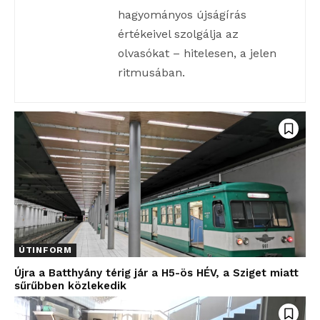
hagyományos újságírás
értékeivel szolgálja az
olvasókat – hitelesen, a jelen
ritmusában.
ÚTINFORM
Újra a Batthyány térig jár a H5-ös HÉV, a Sziget miatt
sűrűbben közlekedik