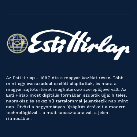
Az Esti Hírlap - 1897 óta a magyar közélet része. Több
mint egy évszázaddal ezelőtt alapították, és mára a
magyar sajtótörténet meghatározó szereplőjévé vált. Az
Esti Hírlap most digitális formában születik újjá: hiteles,
naprakész és sokszínű tartalommal jelentkezik nap mint
nap. Ötvözi a hagyományos újságírás értékeit a modern
technológiával - a múlt tapasztalataival, a jelen
ritmusában.