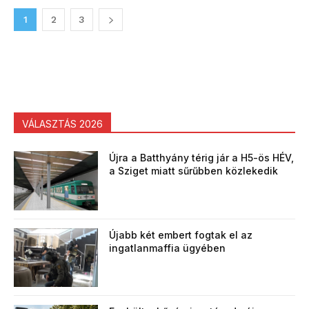
1
2
3
VÁLASZTÁS 2026
Újra a Batthyány térig jár a H5-ös HÉV,
a Sziget miatt sűrűbben közlekedik
Újabb két embert fogtak el az
ingatlanmaffia ügyében