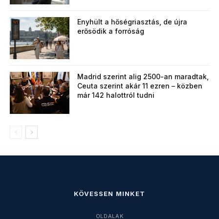
Enyhült a hőségriasztás, de újra
erősödik a forróság
Madrid szerint alig 2500-an maradtak,
Ceuta szerint akár 11 ezren – közben
már 142 halottról tudni
KÖVESSEN MINKET
OLDALAK