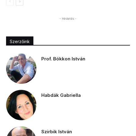
- Hirdetés -
Szerzőink
Prof. Bókkon István
Habdák Gabriella
Szirbik István