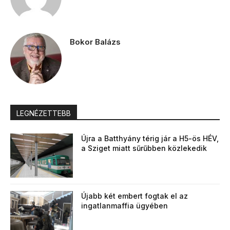
Bokor Balázs
LEGNÉZETTEBB
Újra a Batthyány térig jár a H5-ös HÉV,
a Sziget miatt sűrűbben közlekedik
Újabb két embert fogtak el az
ingatlanmaffia ügyében