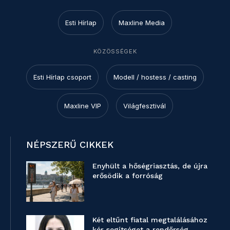
Esti Hírlap
Maxline Media
KÖZÖSSÉGEK
Esti Hírlap csoport
Modell / hostess / casting
Maxline VIP
Világfesztivál
NÉPSZERŰ CIKKEK
Enyhült a hőségriasztás, de újra
erősödik a forróság
Két eltűnt fiatal megtalálásához
kér segítséget a rendőrség