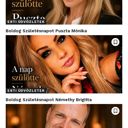
ESTI ÜDVÖZLETEK
Boldog Születésnapot Puszta Mónika
ESTI ÜDVÖZLETEK
Boldog Születésnapot Némethy Brigitta