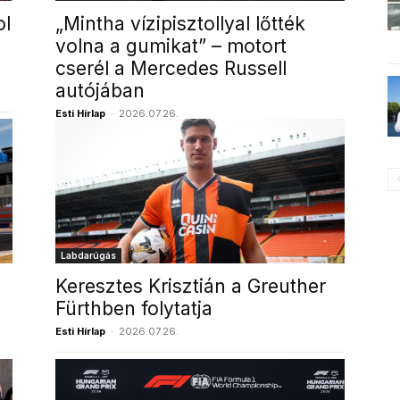
ol
„Mintha vízipisztollyal lőtték
volna a gumikat” – motort
cserél a Mercedes Russell
autójában
Esti Hírlap
-
2026.07.26.
Labdarúgás
Keresztes Krisztián a Greuther
Fürthben folytatja
Esti Hírlap
-
2026.07.26.