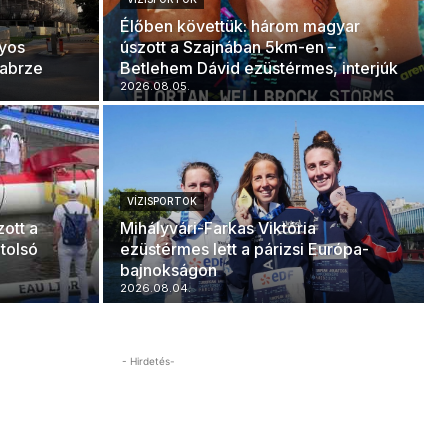
Élőben követtük: három magyar
lyos
úszott a Szajnában 5km-en –
Zabrze
Betlehem Dávid ezüstérmes, interjúk
2026.08.05.
VÍZISPORTOK
ott a
Mihályvári-Farkas Viktória
tolsó
ezüstérmes lett a párizsi Európa-
bajnokságon
2026.08.04.
- Hirdetés-