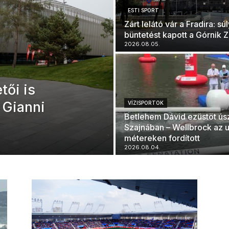
ESTI SPORT
Zárt lelátó vár a Fradira: sú
büntetést kapott a Górnik 
2026.08.05.
tői is
 Gianni
VÍZISPORTOK
Betlehem Dávid ezüstöt úsz
Szajnában – Wellbrock az u
métereken fordított
2026.08.04.