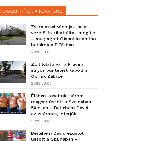
TOVÁBBI HÍREK A ROVATBÓL
Zsarolással vádolják, saját
vezetői is kihátráltak mögüle
– megingott Gianni Infantino
hatalma a FIFA-ban
2026.08.05.
Zárt lelátó vár a Fradira:
súlyos büntetést kapott a
Górnik Zabrze
2026.08.05.
Élőben követtük: három
magyar úszott a Szajnában
5km-en – Betlehem Dávid
ezüstérmes, interjúk
2026.08.05.
Betlehem Dávid ezüstöt
úszott a Szajnában –