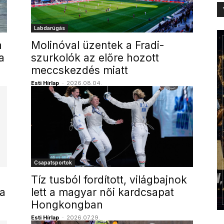
Labdarúgás
n
Molinóval üzentek a Fradi-
a
szurkolók az előre hozott
meccskezdés miatt
Esti Hírlap
-
2026.08.04.
Csapatsportok
Tíz tusból fordított, világbajnok
 a
lett a magyar női kardcsapat
Hongkongban
Esti Hírlap
-
2026.07.29.