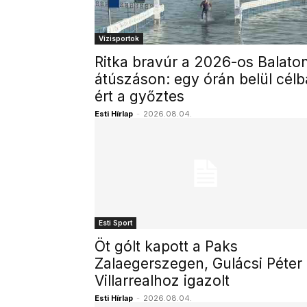
Vízisportok
Ritka bravúr a 2026-os Balato
átúszáson: egy órán belül célb
ért a győztes
Esti Hírlap
-
2026.08.04.
Esti Sport
Öt gólt kapott a Paks
Zalaegerszegen, Gulácsi Péter
Villarrealhoz igazolt
Esti Hírlap
-
2026.08.04.