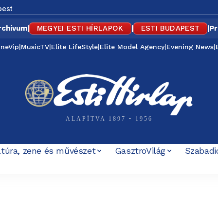
pest
rchívum
|
MEGYEI ESTI HÍRLAPOK
|
ESTI BUDAPEST
|
Pr
ineVip
|
MusicTV
|
Elite LifeStyle
|
Elite Model Agency
|
Evening News
|
ALAPÍTVA 1897 • 1956
ltúra, zene és művészet
GasztroVilág
Szabadi
- Hirdetés-