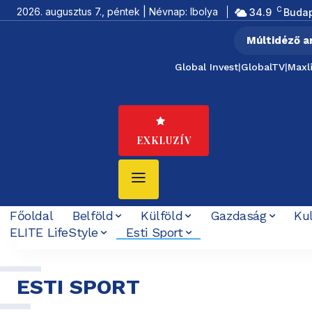
C
2026. augusztus 7., péntek | Névnap: Ibolya
34.9
Buda
Múltidéző a
Global Invest
|
GlobalTV
|
Maxl
EXKLUZÍV
Főoldal
Belföld
Külföld
Gazdaság
Ku
ELITE LifeStyle
Esti Sport
E
ESTI SPORT