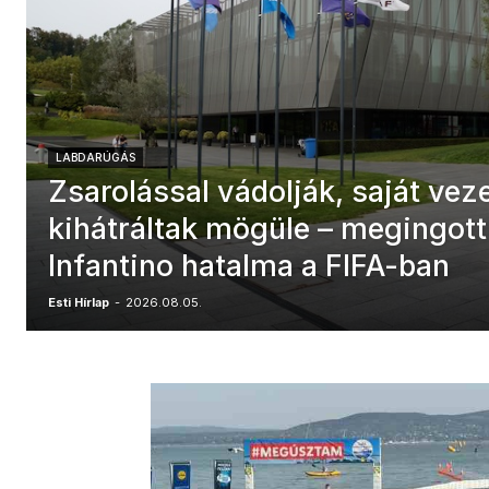
LABDARÚGÁS
Zsarolással vádolják, saját veze
kihátráltak mögüle – megingott
Infantino hatalma a FIFA-ban
Esti Hírlap
-
2026.08.05.