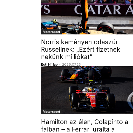
Motorsport
Norris keményen odaszúrt
Russellnek: „Ezért fizetnek
nekünk milliókat”
Esti Hírlap
-
2026.07.25.
Motorsport
Hamilton az élen, Colapinto a
falban – a Ferrari uralta a