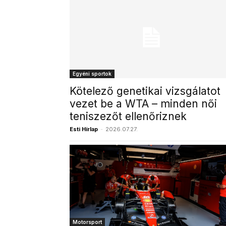
Egyéni sportok
Kötelező genetikai vizsgálatot
vezet be a WTA – minden női
teniszezőt ellenőriznek
Esti Hírlap
-
2026.07.27.
Motorsport