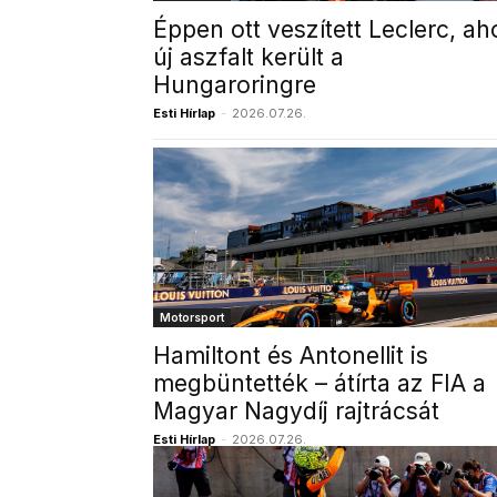
Éppen ott veszített Leclerc, ah
új aszfalt került a
Hungaroringre
Esti Hírlap
-
2026.07.26.
Motorsport
Hamiltont és Antonellit is
megbüntették – átírta az FIA a
Magyar Nagydíj rajtrácsát
Esti Hírlap
-
2026.07.26.