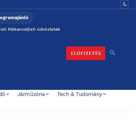
ogramajánló
Esti Rikkancs
|
Esti üdvözletek
ELŐFIZETÉS
dő
Járműzóna
Tech & Tudomány