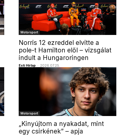
Motorsport
Norris 12 ezreddel elvitte a
pole-t Hamilton elől – vizsgálat
indult a Hungaroringen
Esti Hírlap
-
2026.07.25.
Motorsport
„Kinyújtom a nyakadat, mint
egy csirkének” – apja