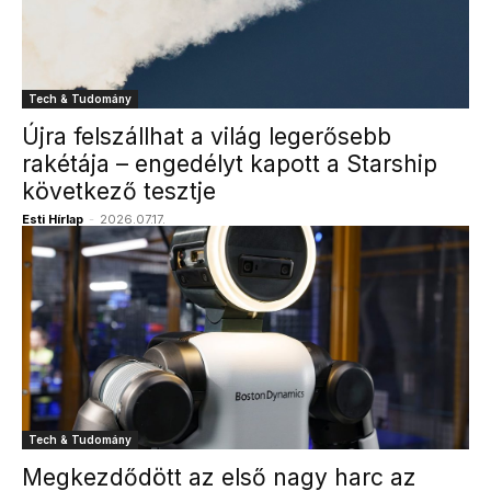
Tech & Tudomány
Újra felszállhat a világ legerősebb
rakétája – engedélyt kapott a Starship
következő tesztje
Esti Hírlap
-
2026.07.17.
Tech & Tudomány
Megkezdődött az első nagy harc az