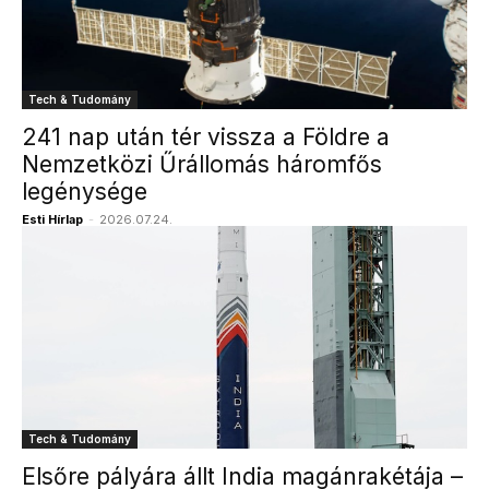
Tech & Tudomány
241 nap után tér vissza a Földre a
Nemzetközi Űrállomás háromfős
legénysége
Esti Hírlap
-
2026.07.24.
Tech & Tudomány
Elsőre pályára állt India magánrakétája –