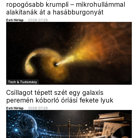
ropogósabb krumpli – mikrohullámmal
alakítanák át a hasábburgonyát
Esti Hírlap
-
2026.07.29.
Tech & Tudomány
Csillagot tépett szét egy galaxis
peremén kóborló óriási fekete lyuk
Esti Hírlap
-
2026.07.29.