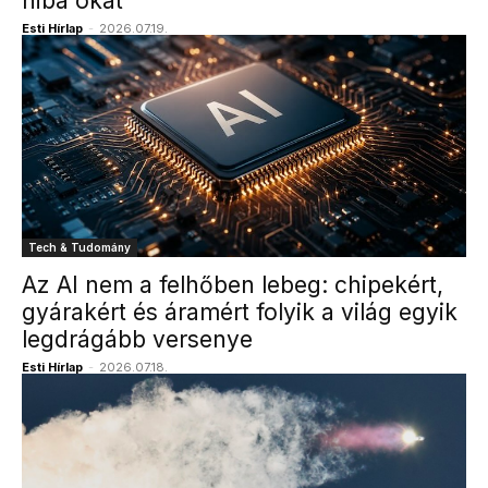
hiba okát
Esti Hírlap
-
2026.07.19.
Tech & Tudomány
Az AI nem a felhőben lebeg: chipekért,
gyárakért és áramért folyik a világ egyik
legdrágább versenye
Esti Hírlap
-
2026.07.18.