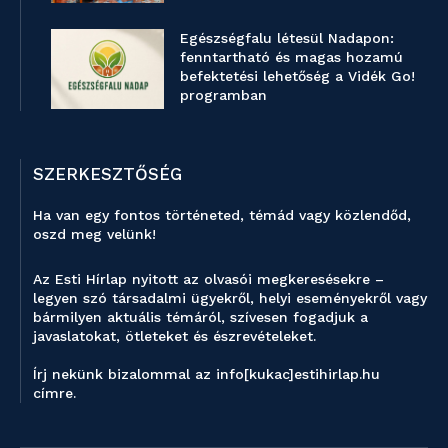
Egészségfalu létesül Nadapon:
fenntartható és magas hozamú
befektetési lehetőség a Vidék Go!
programban
SZERKESZTŐSÉG
Ha van egy fontos történeted, témád vagy közlendőd,
oszd meg velünk!
Az Esti Hírlap nyitott az olvasói megkeresésekre –
legyen szó társadalmi ügyekről, helyi eseményekről vagy
bármilyen aktuális témáról, szívesen fogadjuk a
javaslatokat, ötleteket és észrevételeket.
Írj nekünk bizalommal az info[kukac]estihirlap.hu
címre.