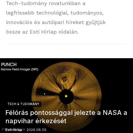
Tech-tudomány rovatunkban a
legfrissebb technológiai, tudományos,
innovációs és autóipari híreket gyűjtjük
össze az Esti Hírlap oldalán.
TECH & TUDOMÁNY
Félórás pontossággal jelezte a NASA a
napvihar érkezését
Esti Hírlap
-
2026.08.05.