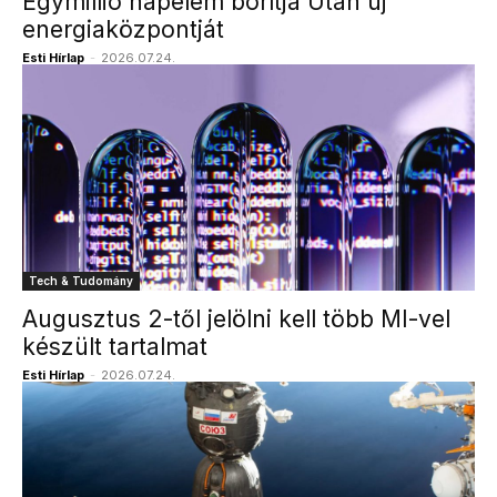
Egymillió napelem borítja Utah új
energiaközpontját
Esti Hírlap
-
2026.07.24.
Tech & Tudomány
Augusztus 2-től jelölni kell több MI-vel
készült tartalmat
Esti Hírlap
-
2026.07.24.