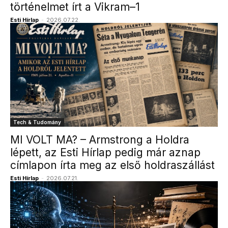
történelmet írt a Vikram–1
Esti Hírlap
-
2026.07.22.
Tech & Tudomány
MI VOLT MA? – Armstrong a Holdra
lépett, az Esti Hírlap pedig már aznap
címlapon írta meg az első holdraszállást
Esti Hírlap
-
2026.07.21.