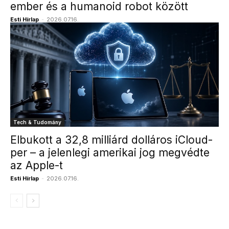
ember és a humanoid robot között
Esti Hírlap
-
2026.07.16.
Tech & Tudomány
Elbukott a 32,8 milliárd dolláros iCloud-
per – a jelenlegi amerikai jog megvédte
az Apple-t
Esti Hírlap
-
2026.07.16.