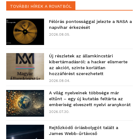
TOVÁBBI HÍREK A ROVATBÓL
Félórás pontossággal jelezte a NASA a
napvihar érkezését
2026.08.05.
Új részletek az államkincstári
kibertámadásról: a hacker elismerte
az akciót, szinte korlátlan
hozzáférést szerezhetett
2026.08.04.
A világ nyelveinek többsége már
eltűnt – egy új kutatás feltárta az
emberiség elveszett nyelvi aranykorát
2026.07.30.
Rejtőzködő óriásbolygót talált a
James Webb-űrtávcső