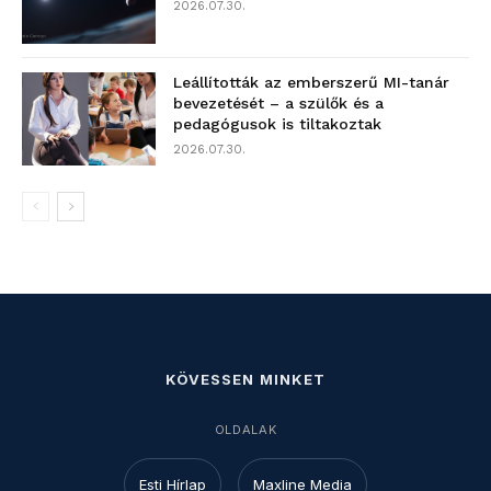
2026.07.30.
Leállították az emberszerű MI-tanár
bevezetését – a szülők és a
pedagógusok is tiltakoztak
2026.07.30.
KÖVESSEN MINKET
OLDALAK
Esti Hírlap
Maxline Media