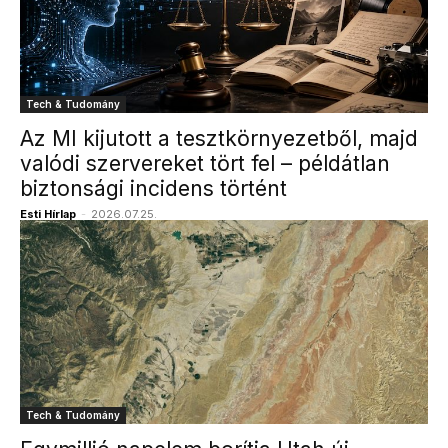
Tech & Tudomány
Az MI kijutott a tesztkörnyezetből, majd
valódi szervereket tört fel – példátlan
biztonsági incidens történt
Esti Hírlap
-
2026.07.25.
Tech & Tudomány