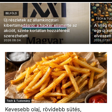
BELFÖLD
TECH & TU
Új részletek az államkincstári
kibertámadásról: a hacker elismerte az
A világ n
akciót, szinte korlátlan hozzáférést
egy új ku
szerezhetett
elveszett
2026.08.04.
2026.07.30.
Tech & Tudomány
Kevesebb olaj, rövidebb sütés,