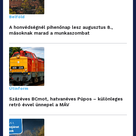
Belföld
A honvédségnél pihenőnap lesz augusztus 8.,
másoknak marad a munkaszombat
Útinform
Százéves BCmot, hatvanéves Púpos – különleges
retró évvel ünnepel a MÁV