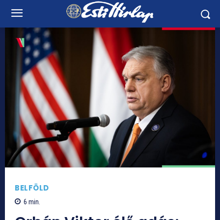
BELFÖLD
6
min.