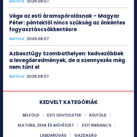
Belföld
2026.08.07.
Vége az esti áramspórolásnak – Magyar
Péter: péntektől nincs szükség az önkéntes
fogyasztáscsökkentésre
Belföld
2026.08.07.
Azbesztügy Szombathelyen: kedvezőbbek
a levegőeredmények, de a szennyezés még
nem tűnt el
Belföld
2026.08.07.
KEDVELT KATEGÓRIÁK
BELFÖLD
ESTI ÜDVÖZLETEK
KÜLFÖLD
KULTÚRA, ZENE ÉS MŰVÉSZET
ESTI RIKKANCS
LABDARÚGÁS
GAZDASÁG