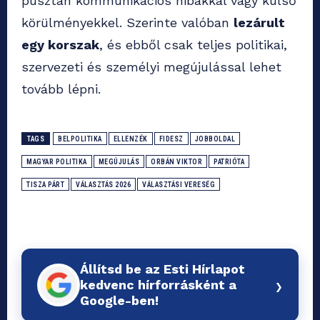
pusztán kommunikációs hibákkal vagy külső
körülményekkel. Szerinte valóban
lezárult
egy korszak
, és ebből csak teljes politikai,
szervezeti és személyi megújulással lehet
tovább lépni.
TAGS
BELPOLITIKA
ELLENZÉK
FIDESZ
JOBBOLDAL
MAGYAR POLITIKA
MEGÚJULÁS
ORBÁN VIKTOR
PATRIÓTA
TISZA PÁRT
VÁLASZTÁS 2026
VÁLASZTÁSI VERESÉG
Állítsd be az Esti Hírlapot
›
kedvenc hírforrásként a
Google-ben!