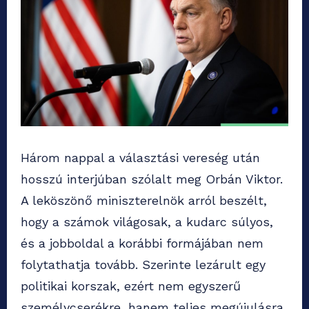
Három nappal a választási vereség után
hosszú interjúban szólalt meg Orbán Viktor.
A leköszönő miniszterelnök arról beszélt,
hogy a számok világosak, a kudarc súlyos,
és a jobboldal a korábbi formájában nem
folytathatja tovább. Szerinte lezárult egy
politikai korszak, ezért nem egyszerű
személycserékre, hanem teljes megújulásra