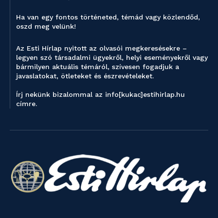
Ha van egy fontos történeted, témád vagy közlendőd,
oszd meg velünk!
Az Esti Hírlap nyitott az olvasói megkeresésekre –
legyen szó társadalmi ügyekről, helyi eseményekről vagy
bármilyen aktuális témáról, szívesen fogadjuk a
javaslatokat, ötleteket és észrevételeket.
Írj nekünk bizalommal az info[kukac]estihirlap.hu
címre.