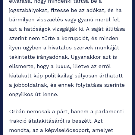
elvárása, hogy mindenki tartsa be a
jogszabályokat, fizesse be az adókat, és ha
bármilyen visszaélés vagy gyanú merül fel,
azt a hatóságok vizsgálják ki. A saját állítása
szerint nem tűrte a korrupciót, és minden
ilyen ügyben a hivatalos szervek munkáját
tekintette irányadónak. Ugyanakkor azt is
elismerte, hogy a luxus, illetve az erről
kialakult kép politikailag súlyosan árthatott
a jobboldalnak, és ennek folytatása szerinte
öngyilkos út lenne.
Orbán nemcsak a párt, hanem a parlamenti
frakció átalakításáról is beszélt. Azt
mondta, az a képviselőcsoport, amelyet