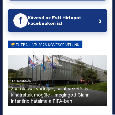
Kövesd az Esti Hírlapot
f
›
Facebookon is!
FUTBALL-VB 2026 KÖVESSE VELÜNK
LABDARÚGÁS
L
Zsarolással vádolják, saját vezetői is
kihátráltak mögüle – megingott Gianni
Mo
Infantino hatalma a FIFA-ban
el