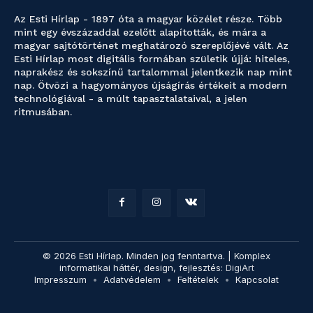
Az Esti Hírlap - 1897 óta a magyar közélet része. Több
mint egy évszázaddal ezelőtt alapították, és mára a
magyar sajtótörténet meghatározó szereplőjévé vált. Az
Esti Hírlap most digitális formában születik újjá: hiteles,
naprakész és sokszínű tartalommal jelentkezik nap mint
nap. Ötvözi a hagyományos újságírás értékeit a modern
technológiával - a múlt tapasztalataival, a jelen
ritmusában.
© 2026 Esti Hírlap. Minden jog fenntartva. | Komplex
informatikai háttér, design, fejlesztés:
DigiArt
Impresszum
Adatvédelem
Feltételek
Kapcsolat