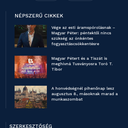
NÉPSZERŰ CIKKEK
Vége az esti áramspórolásnak –
Magyar Péter: péntektől nincs
szükség az önkéntes
fogyasztáscsökkentésre
Magyar Pétert és a Tiszát is
meghívná Tusványosra Toró T.
Tibor
A honvédségnél pihenőnap lesz
augusztus 8., másoknak marad a
munkaszombat
SZERKESZTŐSÉG