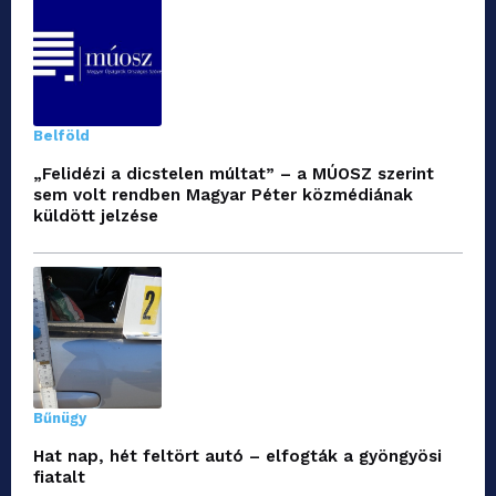
Belföld
„Felidézi a dicstelen múltat” – a MÚOSZ szerint
sem volt rendben Magyar Péter közmédiának
küldött jelzése
Bűnügy
Hat nap, hét feltört autó – elfogták a gyöngyösi
fiatalt