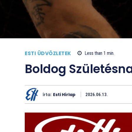
ESTI ÜDVÖZLETEK
Less than 1
min.
Boldog Születésn
írta:
Esti Hírlap
2026.06.13.