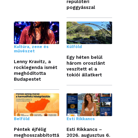
repülőtéri
poggyásszal
Kultúra, zene és
Külföld
művészet
Egy héten belül
Lenny Kravitz, a
három oroszlánt
rocklegenda ismét
veszített el a
meghódította
tokiói állatkert
Budapestet
Belföld
Esti Rikkancs
Péntek éjfélig
Esti Rikkancs –
meghosszabbítottá
2026. augusztus 6.