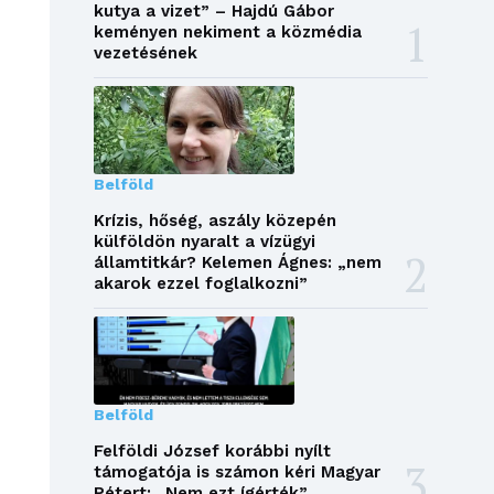
kutya a vizet” – Hajdú Gábor
keményen nekiment a közmédia
vezetésének
Belföld
Krízis, hőség, aszály közepén
külföldön nyaralt a vízügyi
államtitkár? Kelemen Ágnes: „nem
akarok ezzel foglalkozni”
Belföld
Felföldi József korábbi nyílt
támogatója is számon kéri Magyar
Pétert: „Nem ezt ígérték”