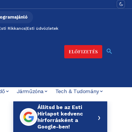
ogramajánló
Esti Rikkancs
|
Esti üdvözletek
ELŐFIZETÉS
dő
Járműzóna
Tech & Tudomány
Állítsd be az Esti
Hírlapot kedvenc
›
hírforrásként a
Google-ben!