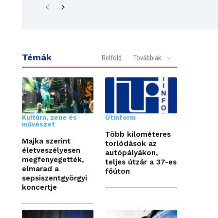
Témák
Belföld
Továbbiak
Kultúra, zene és
Útinform
művészet
Több kilométeres
Majka szerint
torlódások az
életveszélyesen
autópályákon,
megfenyegették,
teljes útzár a 37-es
elmarad a
főúton
sepsiszentgyörgyi
koncertje