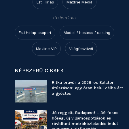
Esti Hírlap
Maxline Media
KÖZÖSSÉGEK
Esti Hírlap csoport
Modell / hostess / casting
Maxline VIP
Világfesztivál
NÉPSZERŰ CIKKEK
Ritka bravúr a 2026-os Balaton
átúszáson: egy órán belül célba ért
a győztes
Jó reggelt, Budapest! – 39 fokos
hőség, új villamospótlások és
rövidített metróközlekedés indul
augusztus első napján