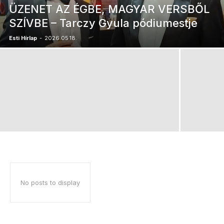
ÜZENET AZ ÉGBE, MAGYAR VERSBŐL
SZÍVBE – Tarczy Gyula pódiumestje
Esti Hírlap
-
2026.05.18.
No posts to display