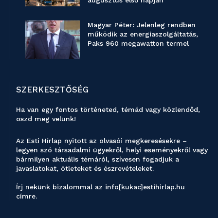
Magyar Péter: Jelenleg rendben
működik az energiaszolgáltatás,
Paks 960 megawatton termel
SZERKESZTŐSÉG
Ha van egy fontos történeted, témád vagy közlendőd,
oszd meg velünk!
Az Esti Hírlap nyitott az olvasói megkeresésekre –
legyen szó társadalmi ügyekről, helyi eseményekről vagy
bármilyen aktuális témáról, szívesen fogadjuk a
javaslatokat, ötleteket és észrevételeket.
Írj nekünk bizalommal az info[kukac]estihirlap.hu
címre.