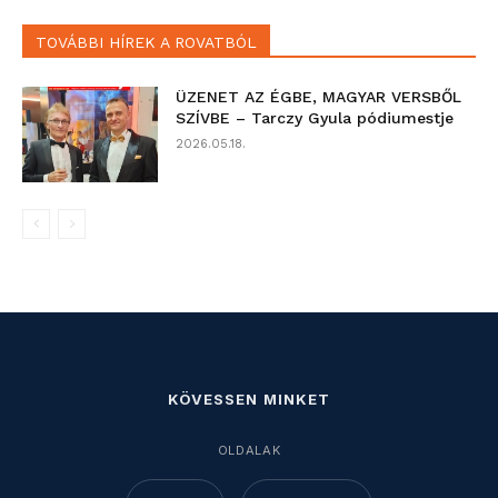
TOVÁBBI HÍREK A ROVATBÓL
ÜZENET AZ ÉGBE, MAGYAR VERSBŐL
SZÍVBE – Tarczy Gyula pódiumestje
2026.05.18.
KÖVESSEN MINKET
OLDALAK