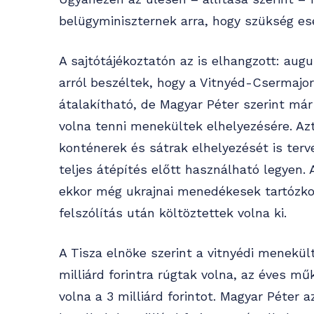
belügyminiszternek arra, hogy szükség eset
A sajtótájékoztatón az is elhangzott: au
arról beszéltek, hogy a Vitnyéd-Csermajo
átalakítható, de Magyar Péter szerint már 
volna tenni menekültek elhelyezésére. Azt
konténerek és sátrak elhelyezését is terv
teljes átépítés előtt használható legyen. A
ekkor még ukrajnai menedékesek tartózkod
felszólítás után költöztettek volna ki.
A Tisza elnöke szerint a vitnyédi menekült
milliárd forintra rúgtak volna, az éves m
volna a 3 milliárd forintot. Magyar Péter 