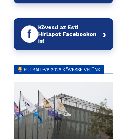
Kövesd az Esti
f
›
Hírlapot Facebookon
is!
FUTBALL-VB 2026 KÖVESSE VELÜNK