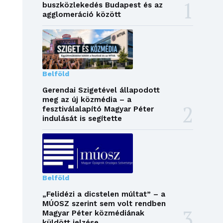
buszközlekedés Budapest és az
agglomeráció között
Belföld
Gerendai Szigetével állapodott
meg az új közmédia – a
fesztiválalapító Magyar Péter
indulását is segítette
Belföld
„Felidézi a dicstelen múltat” – a
MÚOSZ szerint sem volt rendben
Magyar Péter közmédiának
küldött jelzése