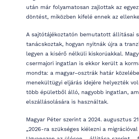
után már folyamatosan zajlottak az egyez
döntést, miközben kifelé ennek az ellenk
A sajtótájékoztatón bemutatott állításai s
tanácskoztak, hogyan nyitnák újra a tranzi
legyen a kísérő nélküli kiskorúakkal. Magy
csermajori ingatlan is ekkor került a korm
mondta: a magyar–osztrák határ közelében 
menekültügyi eljárás idejére helyezték voln
több épületből álló, nagyobb ingatlan, a
elszállásolására is használtak.
Magyar Péter szerint a 2024. augusztus 21
„2026-ra szükséges kiélezni a migrációval 
Ugyanezen az ülésen – állítása szerint – 