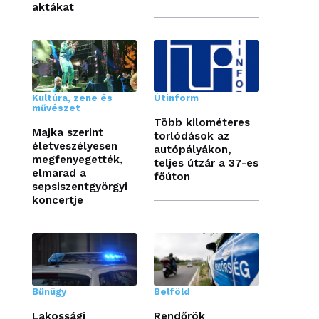
aktákat
Kultúra, zene és
Útinform
művészet
Több kilométeres
Majka szerint
torlódások az
életveszélyesen
autópályákon,
megfenyegették,
teljes útzár a 37-es
elmarad a
főúton
sepsiszentgyörgyi
koncertje
Bűnügy
Belföld
Lakossági
Rendőrök