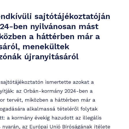
ndkívüli sajtótájékoztatóján
2024-ben nyilvánosan mást
közben a háttérben már a
ásáról, menekültek
tzónák újranyitásáról
sajtótájékoztatón ismertette azokat a
yítják: az Orbán-kormány 2024-ben a
or tervét, miközben a háttérben már a
fogadására alkalmassá tételéről folytak
: a kormány évekig hazudott az illegális
4 nyarán, az Európai Unió Bíróságának ítélete