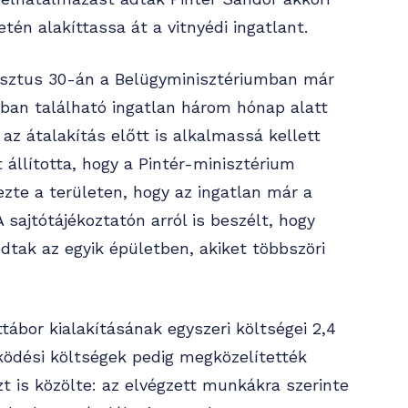
én alakíttassa át a vitnyédi ingatlant.
gusztus 30-án a Belügyminisztériumban már
rban található ingatlan három hónap alatt
az átalakítás előtt is alkalmassá kellett
 állította, hogy a Pintér-minisztérium
ezte a területen, hogy az ingatlan már a
 sajtótájékoztatón arról is beszélt, hogy
tak az egyik épületben, akiket többszöri
tábor kialakításának egyszeri költségei 2,4
űködési költségek pedig megközelítették
azt is közölte: az elvégzett munkákra szerinte