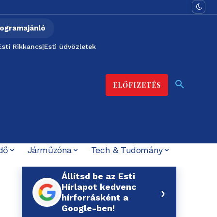
ogramajánló
Esti Rikkancs
|
Esti üdvözletek
ELŐFIZETÉS
dő
Járműzóna
Tech & Tudomány
Állítsd be az Esti
Hírlapot kedvenc
›
hírforrásként a
Google-ben!