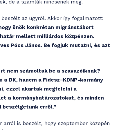
ttek, de a számlák nincsenek meg.
beszélt az ügyről. Akkor így fogalmazott:
, hogy önök konkrétan migránstábort
 határ mellett milliárdos közpénzen.
es Pócs János. Be fogjuk mutatni, és azt
ért nem számoltak be a szavazóiknak?
em a DK, hanem a Fidesz–KDNP-kormány
i, ezzel akartak megfelelni a
ket a kormányhatározatokat, és minden
 beszélgetünk erről.”
r arról is beszélt, hogy szeptember közepén