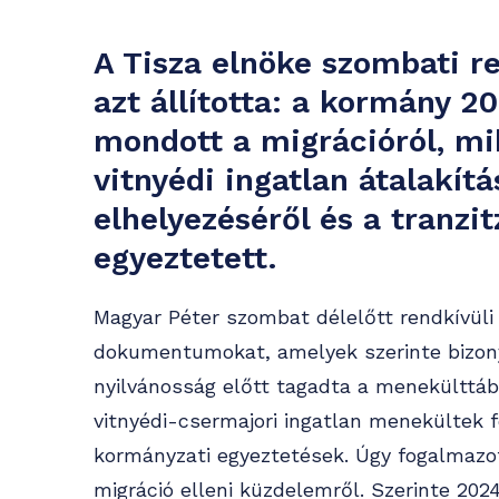
A Tisza elnöke szombati re
azt állította: a kormány 
mondott a migrációról, mi
vitnyédi ingatlan átalakít
elhelyezéséről és a tranzi
egyeztetett.
Magyar Péter szombat délelőtt rendkívüli 
dokumentumokat, amelyek szerinte bizon
nyilvánosság előtt tagadta a menekülttáb
vitnyédi-csermajori ingatlan menekültek 
kormányzati egyeztetések. Úgy fogalmazott
migráció elleni küzdelemről. Szerinte 202