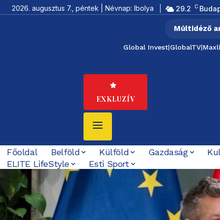
C
2026. augusztus 7., péntek | Névnap: Ibolya
29.2
Budap
Múltidéző a
Global Invest
|
GlobalTV
|
Maxl
EXKLUZÍV
Főoldal
Belföld
Külföld
Gazdaság
Ku
ELITE LifeStyle
Esti Sport