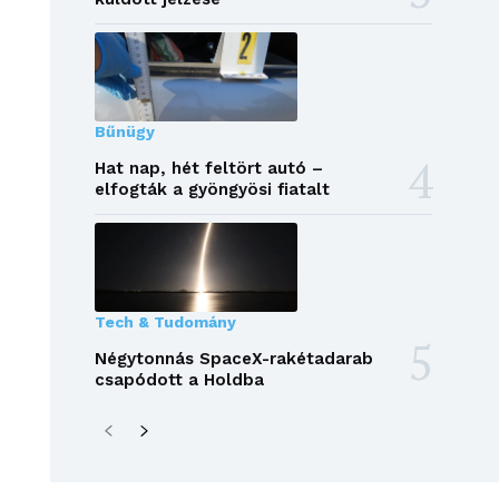
Bűnügy
Hat nap, hét feltört autó –
elfogták a gyöngyösi fiatalt
Tech & Tudomány
Négytonnás SpaceX-rakétadarab
csapódott a Holdba