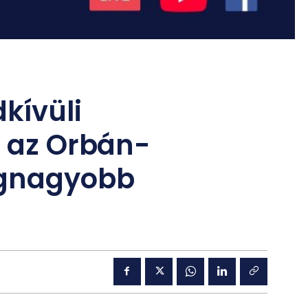
kívüli
a az Orbán-
egnagyobb