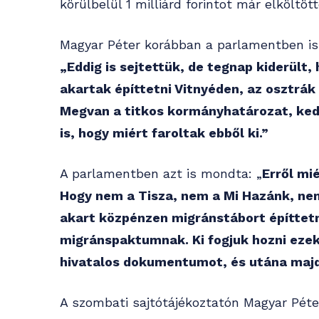
körülbelül 1 milliárd forintot már elköltö
Magyar Péter korábban a parlamentben is 
„Eddig is sejtettük, de tegnap kiderült
akartak építtetni Vitnyéden, az osztrák
Megvan a titkos kormányhatározat, kedv
is, hogy miért faroltak ebből ki.”
A parlamentben azt is mondta: „
Erről mi
Hogy nem a Tisza, nem a Mi Hazánk, n
akart közpénzen migránstábort építtetn
migránspaktumnak. Ki fogjuk hozni eze
hivatalos dokumentumot, és utána majd
A szombati sajtótájékoztatón Magyar Péte