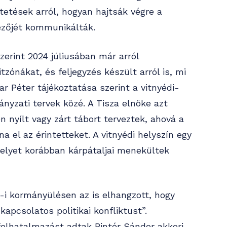
tetések arról, hogyan hajtsák végre a
ezőjét kommunikálták.
zerint 2024 júliusában már arról
tzónákat, és feljegyzés készült arról is, mi
ar Péter tájékoztatása szerint a vitnyédi-
ányzati tervek közé. A Tisza elnöke azt
nyílt vagy zárt tábort terveztek, ahová a
a el az érintetteket. A vitnyédi helyszín egy
melyet korábban kárpátaljai menekültek
-i kormányülésen az is elhangzott, hogy
kapcsolatos politikai konfliktust”.
felhatalmazást adtak Pintér Sándor akkori