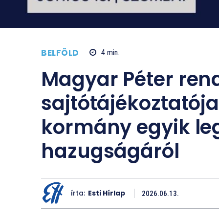
BELFÖLD
4
min.
Magyar Péter rend
sajtótájékoztatój
kormány egyik l
hazugságáról
írta:
Esti Hírlap
2026.06.13.