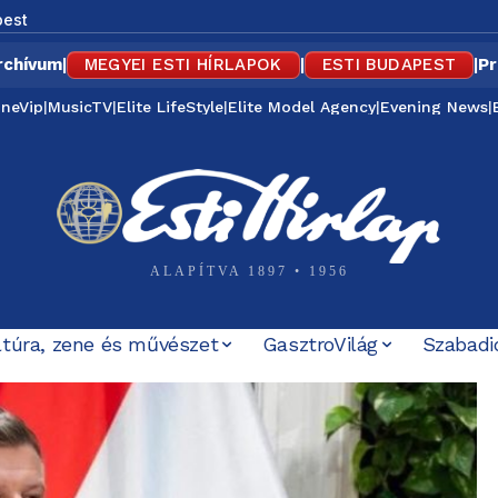
est
rchívum
|
MEGYEI ESTI HÍRLAPOK
|
ESTI BUDAPEST
|
Pr
ineVip
|
MusicTV
|
Elite LifeStyle
|
Elite Model Agency
|
Evening News
|
ALAPÍTVA 1897 • 1956
ltúra, zene és művészet
GasztroVilág
Szabadi