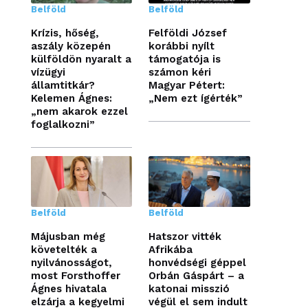
Belföld
Belföld
Krízis, hőség,
Felföldi József
aszály közepén
korábbi nyílt
külföldön nyaralt a
támogatója is
vízügyi
számon kéri
államtitkár?
Magyar Pétert:
Kelemen Ágnes:
„Nem ezt ígérték”
„nem akarok ezzel
foglalkozni”
Belföld
Belföld
Májusban még
Hatszor vitték
követelték a
Afrikába
nyilvánosságot,
honvédségi géppel
most Forsthoffer
Orbán Gáspárt – a
Ágnes hivatala
katonai misszió
elzárja a kegyelmi
végül el sem indult