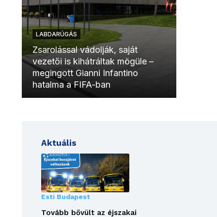
LABDARÚGÁS
LABDAR
Zsarolással vádolják, saját
vezetői is kihátráltak mögüle –
Molinóv
megingott Gianni Infantino
szurkol
hatalma a FIFA-ban
meccsk
Aktuális
Esti Budapest
Tovább bővült az éjszakai