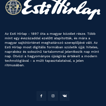
Az Esti Hírlap - 1897 óta a magyar közélet része. Több
mint egy évszázaddal ezelőtt alapították, és mára a
magyar sajtótörténet meghatározó szereplőjévé vált. Az
Esti Hírlap most digitális formában születik újjá: hiteles,
naprakész és sokszínű tartalommal jelentkezik nap mint
nap. Ötvözi a hagyományos újságírás értékeit a modern
technológiával - a múlt tapasztalataival, a jelen
ritmusában.