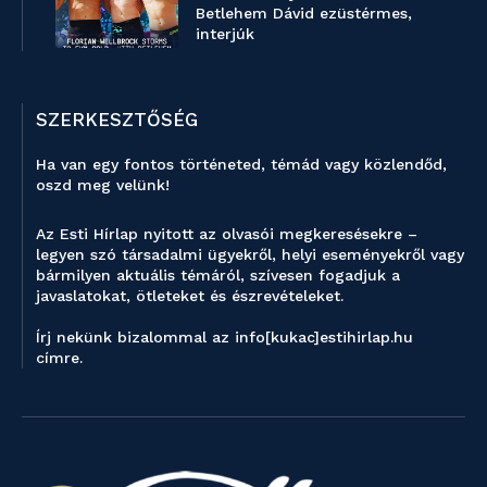
Betlehem Dávid ezüstérmes,
interjúk
SZERKESZTŐSÉG
Ha van egy fontos történeted, témád vagy közlendőd,
oszd meg velünk!
Az Esti Hírlap nyitott az olvasói megkeresésekre –
legyen szó társadalmi ügyekről, helyi eseményekről vagy
bármilyen aktuális témáról, szívesen fogadjuk a
javaslatokat, ötleteket és észrevételeket.
Írj nekünk bizalommal az info[kukac]estihirlap.hu
címre.