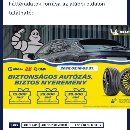
háttéradatok forrása az alábbi oldalon
található:
TAGS
AUTÓIPAR
AUTÓS PROMÓCIÓ
BELSŐ ÉGÉSŰ MOTOR