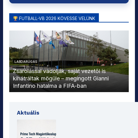
FUTBALL-VB 2026 KÖVESSE VELÜNK
LABDARÚGÁS
L
Zsarolással vádolják, saját vezetői is
kihátráltak mögüle – megingott Gianni
Mo
Infantino hatalma a FIFA-ban
el
Aktuális