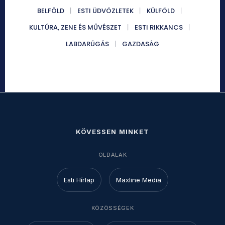
BELFÖLD
ESTI ÜDVÖZLETEK
KÜLFÖLD
KULTÚRA, ZENE ÉS MŰVÉSZET
ESTI RIKKANCS
LABDARÚGÁS
GAZDASÁG
KÖVESSEN MINKET
OLDALAK
Esti Hírlap
Maxline Media
KÖZÖSSÉGEK