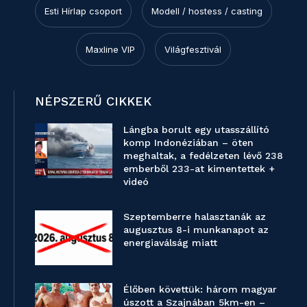
Esti Hírlap csoport
Modell / hostess / casting
Maxline VIP
Világfesztivál
NÉPSZERŰ CIKKEK
Lángba borult egy utasszállító
komp Indonéziában – öten
meghaltak, a fedélzeten lévő 238
emberből 233-at kimentettek +
videó
Szeptemberre halasztanák az
augusztus 8-i munkanapot az
energiaválság miatt
Élőben követtük: három magyar
úszott a Szajnában 5km-en –