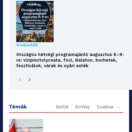
Szabadidő
Országos hétvégi programajánló augusztus 8–9-
re: vízipisztolycsata, foci, Balaton, borhetek,
fesztiválok, várak és nyári esték
Témák
Belföld
BorVilág
Továbbiak