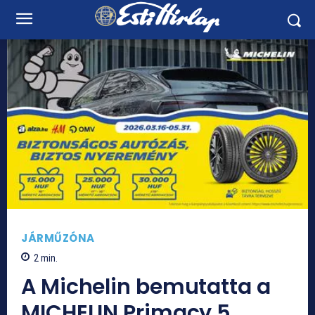
JÁRMŰZÓNA
2
min.
A Michelin bemutatta a
MICHELIN Primacy 5