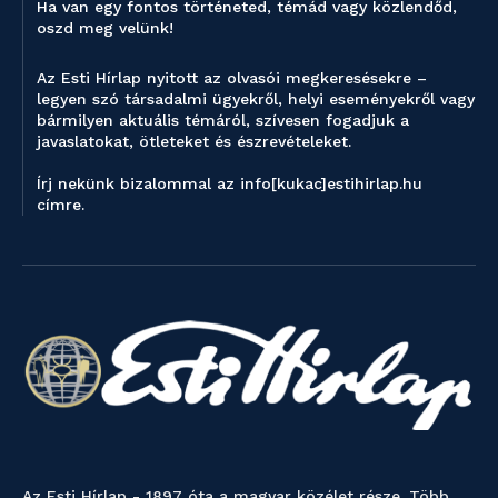
Ha van egy fontos történeted, témád vagy közlendőd,
oszd meg velünk!
Az Esti Hírlap nyitott az olvasói megkeresésekre –
legyen szó társadalmi ügyekről, helyi eseményekről vagy
bármilyen aktuális témáról, szívesen fogadjuk a
javaslatokat, ötleteket és észrevételeket.
Írj nekünk bizalommal az info[kukac]estihirlap.hu
címre.
Az Esti Hírlap - 1897 óta a magyar közélet része. Több