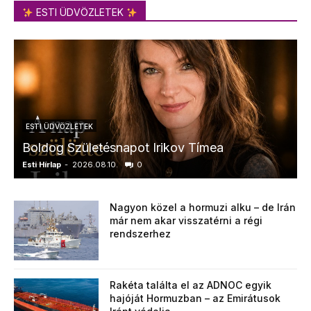
ESTI ÜDVÖZLETEK
ESTI ÜDVÖZLETEK
Boldog Születésnapot Irikov Tímea
Esti Hírlap
-
2026.08.10.
0
E
Nagyon közel a hormuzi alku – de Irán
már nem akar visszatérni a régi
rendszerhez
Rakéta találta el az ADNOC egyik
hajóját Hormuzban – az Emirátusok