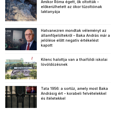
Amikor Róma égett, ők oltották –
előkerülhetett az ókor tűzoltóinak
laktanyája
Hatvanezren mondtak véleményt az
államfőjelöltekről – Baka András már a
jelölése előtt negatív értékelést
kapott
Kilenc halottja van a thaiföldi iskolai
lövöldözésnek
Tata 1956: a sortűz, amely most Baka
Andrásig ért – korabeli felvételekkel
és ítéletekkel