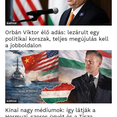
Belföld
Orbán Viktor élő adás: lezárult egy
politikai korszak, teljes megújulás kell
a jobboldalon
Külföld
Kínai nagy médiumok: így látják a
Hormuzi-szoros ügyét és a Tisza