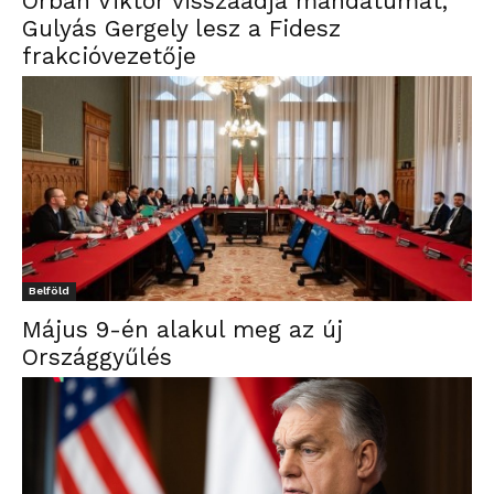
Orbán Viktor visszaadja mandátumát,
Gulyás Gergely lesz a Fidesz
frakcióvezetője
Belföld
Május 9-én alakul meg az új
Országgyűlés