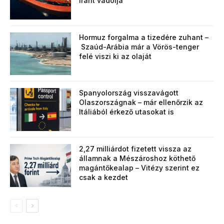
Iránt vádolja
Hormuz forgalma a tizedére zuhant –
Szaúd-Arábia már a Vörös-tenger
felé viszi ki az olaját
Spanyolország visszavágott
Olaszországnak – már ellenőrzik az
Itáliából érkező utasokat is
2,27 milliárdot fizetett vissza az
államnak a Mészároshoz köthető
magántőkealap – Vitézy szerint ez
csak a kezdet