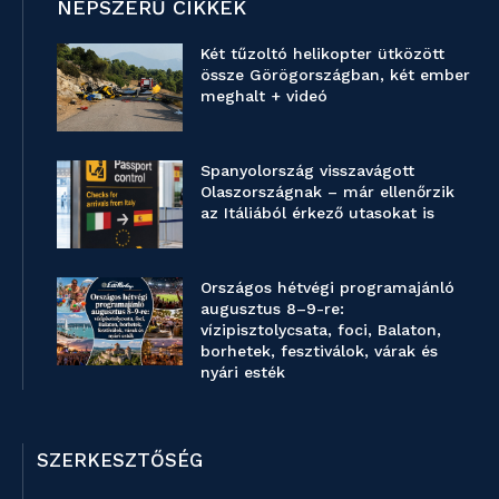
NÉPSZERŰ CIKKEK
Két tűzoltó helikopter ütközött
össze Görögországban, két ember
meghalt + videó
Spanyolország visszavágott
Olaszországnak – már ellenőrzik
az Itáliából érkező utasokat is
Országos hétvégi programajánló
augusztus 8–9-re:
vízipisztolycsata, foci, Balaton,
borhetek, fesztiválok, várak és
nyári esték
SZERKESZTŐSÉG