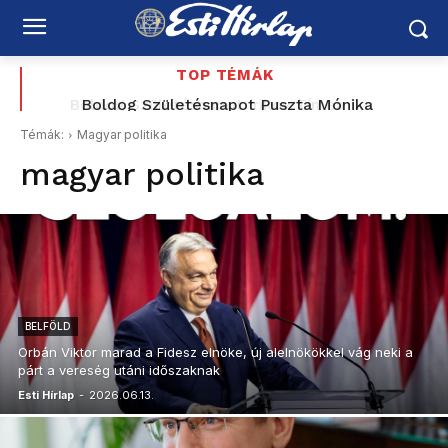
TOP TÉMÁK
Boldog Születésnapot Puszta Mónika
Témák:
Magyar politika
magyar politika
BELFÖLD
Orbán Viktor marad a Fidesz elnöke, új alelnökökkel vág neki a
párt a vereség utáni időszaknak
Esti Hírlap
-
2026.06.13.