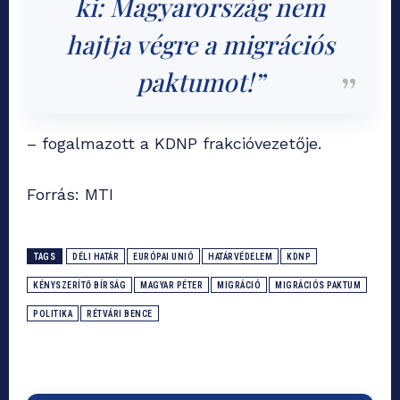
ki: Magyarország nem
hajtja végre a migrációs
paktumot!”
– fogalmazott a KDNP frakcióvezetője.
Forrás: MTI
TAGS
DÉLI HATÁR
EURÓPAI UNIÓ
HATÁRVÉDELEM
KDNP
KÉNYSZERÍTŐ BÍRSÁG
MAGYAR PÉTER
MIGRÁCIÓ
MIGRÁCIÓS PAKTUM
POLITIKA
RÉTVÁRI BENCE