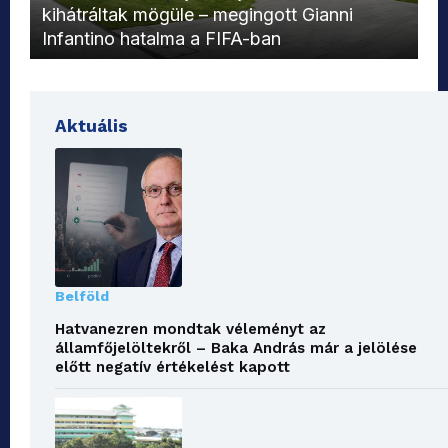
kihátráltak mögüle – megingott Gianni
Mo
Infantino hatalma a FIFA-ban
el
Aktuális
Belföld
Hatvanezren mondtak véleményt az
államfőjelöltekről – Baka András már a jelölése
előtt negatív értékelést kapott