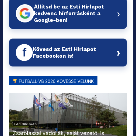
Állítsd be az Esti Hírlapot
›
kedvenc hírforrásként a
Google-ben!
Kövesd az Esti Hírlapot
f
›
Facebookon is!
FUTBALL-VB 2026 KÖVESSE VELÜNK
LABDARÚGÁS
L
Zsarolással vádolják, saját vezetői is