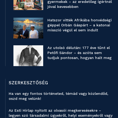
gyermekek – az eredetileg ígértnél
jóval kevesebben
Hatszor vitték Afrikába honvédségi
géppel Orbán Gáspárt – a katonai
misszió végül el sem indult
Az utolsó délután: 177 éve tűnt el
Petőfi Sándor – és azóta sem
tudjuk pontosan, hogyan halt meg
SZERKESZTŐSÉG
Ha van egy fontos történeted, témád vagy közlendőd,
oszd meg velünk!
Az Esti Hírlap nyitott az olvasói megkeresésekre –
legyen szó társadalmi ügyekről, helyi eseményekről vagy