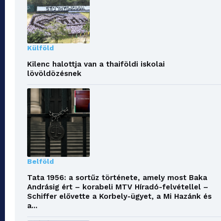
Külföld
Kilenc halottja van a thaiföldi iskolai
lövöldözésnek
Belföld
Tata 1956: a sortűz története, amely most Baka
Andrásig ért – korabeli MTV Híradó-felvétellel –
Schiffer elővette a Korbely-ügyet, a Mi Hazánk és
a...