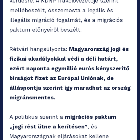
kérdésre. A KDNP frakcióvezetője szerint
mellébeszélt, összemosta a legális és
illegális migráció fogalmát, és a migrációs
paktum előnyeiről beszélt.
Rétvári hangsúlyozta:
Magyarország jogi és
fizikai akadályokkal védi a déli határt,
ezért naponta egymillió eurós kényszerítő
bírságot fizet az Európai Uniónak, de
álláspontja szerint így maradhat az ország
migránsmentes.
A politikus szerint a
migrációs paktum
„jogi rést ütne a kerítésen”
, és
Magyarországnak eljárásokat kellene