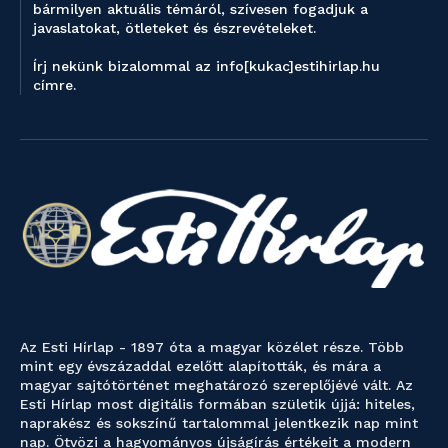
bármilyen aktuális témáról, szívesen fogadjuk a
javaslatokat, ötleteket és észrevételeket.
Írj nekünk bizalommal az info[kukac]estihirlap.hu
címre.
Az Esti Hírlap - 1897 óta a magyar közélet része. Több
mint egy évszázaddal ezelőtt alapították, és mára a
magyar sajtótörténet meghatározó szereplőjévé vált. Az
Esti Hírlap most digitális formában születik újjá: hiteles,
naprakész és sokszínű tartalommal jelentkezik nap mint
nap. Ötvözi a hagyományos újságírás értékeit a modern