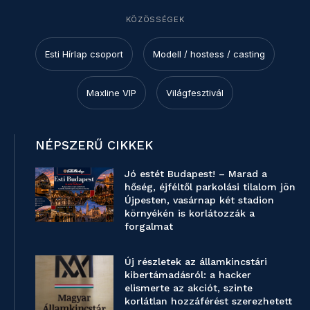
KÖZÖSSÉGEK
Esti Hírlap csoport
Modell / hostess / casting
Maxline VIP
Világfesztivál
NÉPSZERŰ CIKKEK
Jó estét Budapest! – Marad a
hőség, éjféltől parkolási tilalom jön
Újpesten, vasárnap két stadion
környékén is korlátozzák a
forgalmat
Új részletek az államkincstári
kibertámadásról: a hacker
elismerte az akciót, szinte
korlátlan hozzáférést szerezhetett