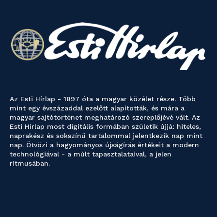
Az Esti Hírlap - 1897 óta a magyar közélet része. Több
mint egy évszázaddal ezelőtt alapították, és mára a
magyar sajtótörténet meghatározó szereplőjévé vált. Az
Esti Hírlap most digitális formában születik újjá: hiteles,
naprakész és sokszínű tartalommal jelentkezik nap mint
nap. Ötvözi a hagyományos újságírás értékeit a modern
technológiával - a múlt tapasztalataival, a jelen
ritmusában.