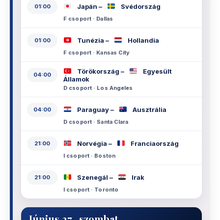
Japán –
Svédország
01:00
F csoport · Dallas
Tunézia –
Hollandia
01:00
F csoport · Kansas City
Törökország –
Egyesült
04:00
Államok
D csoport · Los Angeles
Paraguay –
Ausztrália
04:00
D csoport · Santa Clara
Norvégia –
Franciaország
21:00
I csoport · Boston
Szenegál –
Irak
21:00
I csoport · Toronto
Június 27., szombat