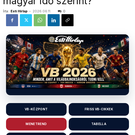
magyar idő szerint?
Írta:
Esti Hírlap
-
2026.06.11.
0
VB-KÖZPONT
FRISS VB-CIKKEK
MENETREND
TABELLA