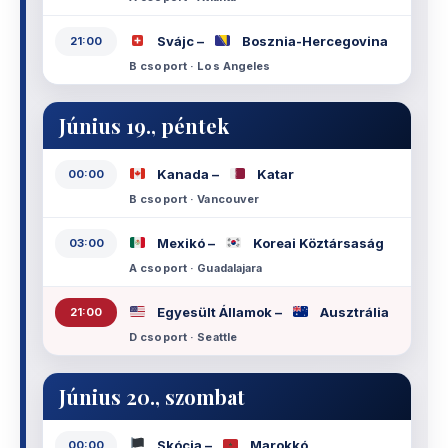
Svájc –
Bosznia-Hercegovina
21:00
B csoport · Los Angeles
Június 19., péntek
Kanada –
Katar
00:00
B csoport · Vancouver
Mexikó –
Koreai Köztársaság
03:00
A csoport · Guadalajara
Egyesült Államok –
Ausztrália
21:00
D csoport · Seattle
Június 20., szombat
Skócia –
Marokkó
00:00