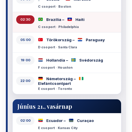
C csoport · Boston
Brazília –
Haiti
02:30
C csoport · Philadelphia
Törökország –
Paraguay
05:00
D csoport · Santa Clara
Hollandia –
Svédország
19:00
F csoport · Houston
Németország –
22:00
Elefántcsontpart
E csoport · Toronto
Június 21., vasárnap
Ecuador –
Curaçao
02:00
E csoport · Kansas City