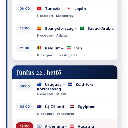
Tunézia –
Japán
06:00
F csoport · Monterrey
Spanyolország –
Szaúd-Arábia
18:00
H csoport · Atlanta
Belgium –
Irán
21:00
G csoport · Los Angeles
Június 22., hétfő
Uruguay –
Zöld-foki
00:00
Köztársaság
H csoport · Miami
Új-Zéland –
Egyiptom
03:00
G csoport · Vancouver
Argentína –
Ausztria
19:00