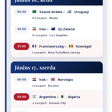
Szaúd-Arábia –
Uruguay
00:00
H csoport · Miami
Irán –
Új-Zéland
03:00
G csoport · Los Angeles
Franciaország –
Szenegál
21:00
I csoport · New York/New Jersey
Június 17., szerda
Irak –
Norvégia
00:00
I csoport · Boston
Argentína –
Algéria
03:00
J csoport · Kansas City