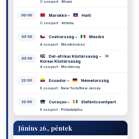
C csoport · Miami
Marokkó –
Haiti
00:00
C csoport · Atlanta
Csehország –
Mexikó
03:00
A csoport · Mexikóváros
Dél-afrikai Köztársaság –
03:00
Koreai Köztársaság
A csoport · Monterrey
Ecuador –
Németország
22:00
E csoport · New York/New Jersey
Curaçao –
Elefántcsontpart
22:00
E csoport · Philadelphia
Június 26., péntek