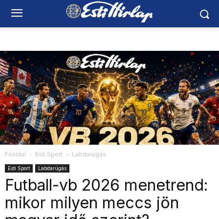
Főoldal
Esti Sport
Labdarúgás
Esti Sport
Labdarúgás
Futball-vb 2026 menetrend:
mikor milyen meccs jön