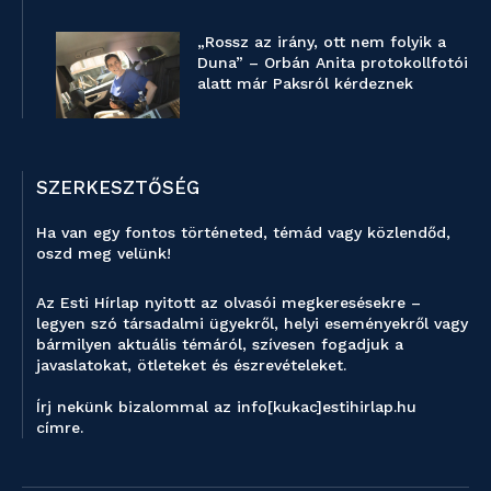
„Rossz az irány, ott nem folyik a
Duna” – Orbán Anita protokollfotói
alatt már Paksról kérdeznek
SZERKESZTŐSÉG
Ha van egy fontos történeted, témád vagy közlendőd,
oszd meg velünk!
Az Esti Hírlap nyitott az olvasói megkeresésekre –
legyen szó társadalmi ügyekről, helyi eseményekről vagy
bármilyen aktuális témáról, szívesen fogadjuk a
javaslatokat, ötleteket és észrevételeket.
Írj nekünk bizalommal az info[kukac]estihirlap.hu
címre.