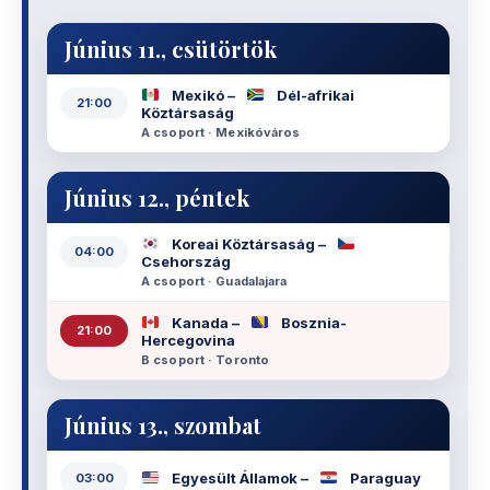
Június 11., csütörtök
Mexikó –
Dél-afrikai
21:00
Köztársaság
A csoport · Mexikóváros
Június 12., péntek
Koreai Köztársaság –
04:00
Csehország
A csoport · Guadalajara
Kanada –
Bosznia-
21:00
Hercegovina
B csoport · Toronto
Június 13., szombat
Egyesült Államok –
Paraguay
03:00