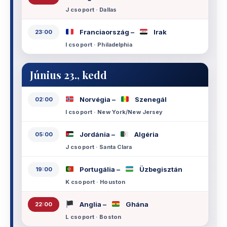
J csoport · Dallas
Franciaország –
Irak
23:00
I csoport · Philadelphia
Június 23., kedd
Norvégia –
Szenegál
02:00
I csoport · New York/New Jersey
Jordánia –
Algéria
05:00
J csoport · Santa Clara
Portugália –
Üzbegisztán
19:00
K csoport · Houston
Anglia –
Ghána
22:00
L csoport · Boston