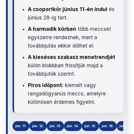
A csoportkör június 11-én indul
és
június 28-ig tart.
A harmadik körben
több meccset
egyszerre rendeznek, mert a
továbbjutás ekkor dőlhet el.
A kieséses szakasz menetrendjét
külön blokkban frissítjük majd a
továbbjutók szerint.
Piros időpont:
kiemelt vagy
rangadógyanús meccs, amelyre
különösen érdemes figyelni.
jún. 11.
jún. 12.
jún. 13.
jún. 14.
jún. 15.
jún. 16.
jún. 17.