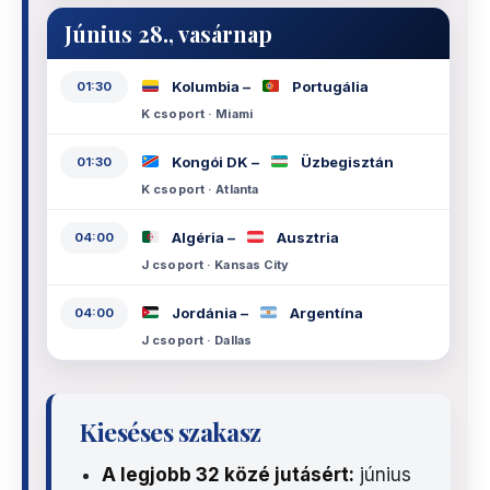
Június 28., vasárnap
Kolumbia –
Portugália
01:30
K csoport · Miami
Kongói DK –
Üzbegisztán
01:30
K csoport · Atlanta
Algéria –
Ausztria
04:00
J csoport · Kansas City
Jordánia –
Argentína
04:00
J csoport · Dallas
Kieséses szakasz
A legjobb 32 közé jutásért:
június