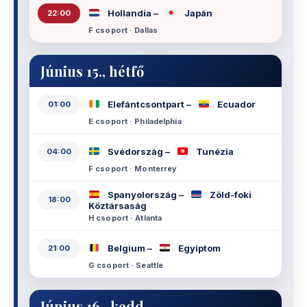
Hollandia –
Japán
22:00
F csoport · Dallas
Június 15., hétfő
Elefántcsontpart –
Ecuador
01:00
E csoport · Philadelphia
Svédország –
Tunézia
04:00
F csoport · Monterrey
Spanyolország –
Zöld-foki
18:00
Köztársaság
H csoport · Atlanta
Belgium –
Egyiptom
21:00
G csoport · Seattle
Június 16., kedd