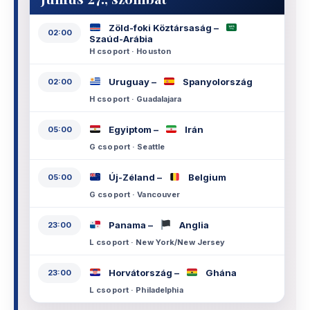
Zöld-foki Köztársaság –
02:00
Szaúd-Arábia
H csoport · Houston
Uruguay –
Spanyolország
02:00
H csoport · Guadalajara
Egyiptom –
Irán
05:00
G csoport · Seattle
Új-Zéland –
Belgium
05:00
G csoport · Vancouver
Panama –
Anglia
23:00
L csoport · New York/New Jersey
Horvátország –
Ghána
23:00
L csoport · Philadelphia