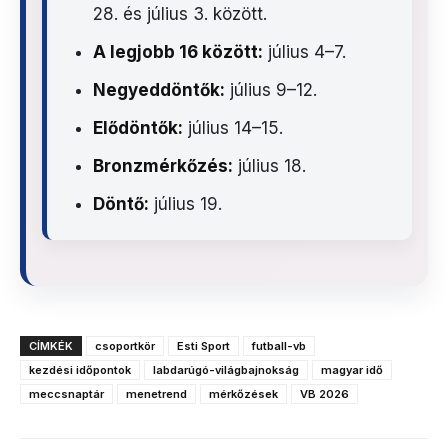
28. és július 3. között.
A legjobb 16 között:
július 4–7.
Negyeddöntők:
július 9–12.
Elődöntők:
július 14–15.
Bronzmérkőzés:
július 18.
Döntő:
július 19.
CÍMKÉK
csoportkör
Esti Sport
futball-vb
kezdési időpontok
labdarúgó-világbajnokság
magyar idő
meccsnaptár
menetrend
mérkőzések
VB 2026