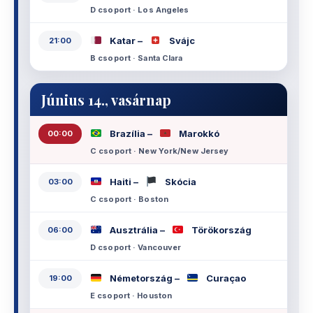
D csoport · Los Angeles
Katar –
Svájc
21:00
B csoport · Santa Clara
Június 14., vasárnap
Brazília –
Marokkó
00:00
C csoport · New York/New Jersey
Haiti –
Skócia
03:00
C csoport · Boston
Ausztrália –
Törökország
06:00
D csoport · Vancouver
Németország –
Curaçao
19:00
E csoport · Houston