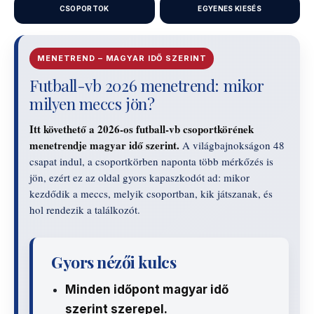
CSOPORTOK
EGYENES KIESÉS
MENETREND – MAGYAR IDŐ SZERINT
Futball-vb 2026 menetrend: mikor
milyen meccs jön?
Itt követhető a 2026-os futball-vb csoportkörének
menetrendje magyar idő szerint.
A világbajnokságon 48
csapat indul, a csoportkörben naponta több mérkőzés is
jön, ezért ez az oldal gyors kapaszkodót ad: mikor
kezdődik a meccs, melyik csoportban, kik játszanak, és
hol rendezik a találkozót.
Gyors nézői kulcs
Minden időpont magyar idő
szerint szerepel.