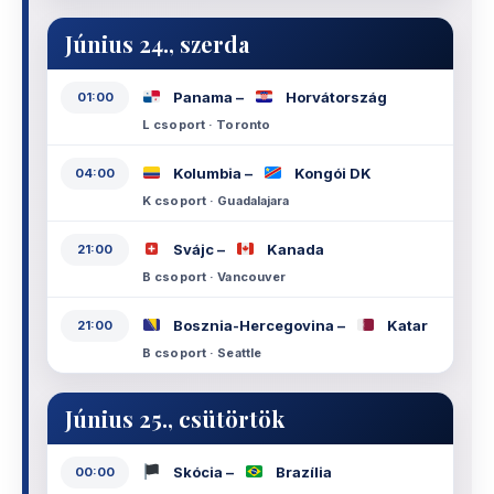
Június 24., szerda
Panama –
Horvátország
01:00
L csoport · Toronto
Kolumbia –
Kongói DK
04:00
K csoport · Guadalajara
Svájc –
Kanada
21:00
B csoport · Vancouver
Bosznia-Hercegovina –
Katar
21:00
B csoport · Seattle
Június 25., csütörtök
Skócia –
Brazília
00:00