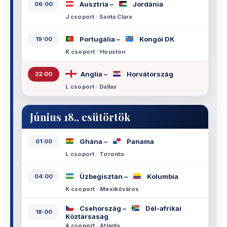
Ausztria –
Jordánia
06:00
J csoport · Santa Clara
Portugália –
Kongói DK
19:00
K csoport · Houston
Anglia –
Horvátország
22:00
L csoport · Dallas
Június 18., csütörtök
Ghána –
Panama
01:00
L csoport · Toronto
Üzbegisztán –
Kolumbia
04:00
K csoport · Mexikóváros
Csehország –
Dél-afrikai
18:00
Köztársaság
A csoport · Atlanta