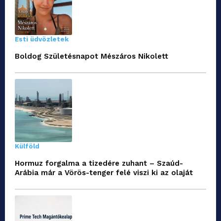
Esti üdvözletek
Boldog Születésnapot Mészáros Nikolett
Külföld
Hormuz forgalma a tizedére zuhant – Szaúd-
Arábia már a Vörös-tenger felé viszi ki az olaját