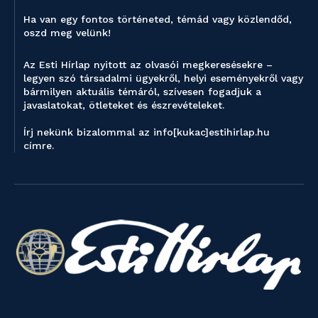
Ha van egy fontos történeted, témád vagy közlendőd,
oszd meg velünk!
Az Esti Hírlap nyitott az olvasói megkeresésekre –
legyen szó társadalmi ügyekről, helyi eseményekről vagy
bármilyen aktuális témáról, szívesen fogadjuk a
javaslatokat, ötleteket és észrevételeket.
Írj nekünk bizalommal az info[kukac]estihirlap.hu
címre.