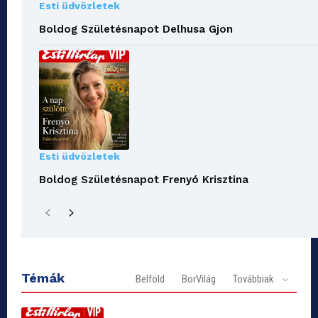
Esti üdvözletek
Boldog Születésnapot Delhusa Gjon
Esti üdvözletek
Boldog Születésnapot Frenyó Krisztina
Témák
Belföld
BorVilág
Továbbiak