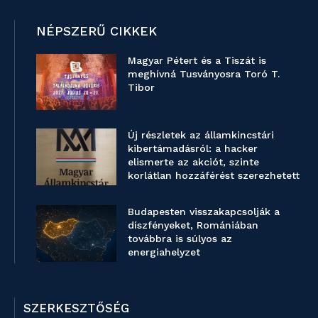
NÉPSZERŰ CIKKEK
Magyar Pétert és a Tiszát is
meghívná Tusványosra Toró T.
Tibor
Új részletek az államkincstári
kibertámadásról: a hacker
elismerte az akciót, szinte
korlátlan hozzáférést szerezhetett
Budapesten visszakapcsolják a
díszfényeket, Romániában
továbbra is súlyos az
energiahelyzet
SZERKESZTŐSÉG