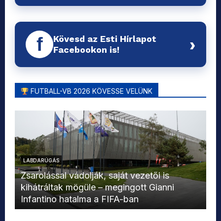
Kövesd az Esti Hírlapot
f
›
Facebookon is!
FUTBALL-VB 2026 KÖVESSE VELÜNK
LABDARÚGÁS
L
Zsarolással vádolják, saját vezetői is
kihátráltak mögüle – megingott Gianni
Mo
Infantino hatalma a FIFA-ban
el