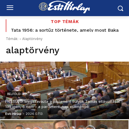
TOP TÉMÁK
Tata 1956: a sortűz története, amely most Baka
Nagyon közel a hormuzi alku – de Irán már nem
Andrásig ért – korabeli MTV Híradó-felvétellel –
akar visszatérni a régi rendszerhez
Témák:
Alaptörvény
Schiffer elővette a Korbely-ügyet, a Mi Hazánk és
alaptörvény
a...
BELFÖLD
FRISSÜLŐ: Megszavazta a parlament Sulyok Tamás eltávolítását –
139 igen, 6 nem – a parlamenti nap eseményei
Esti Hírlap
-
2026.07.13.