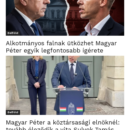
Belföld
Alkotmányos falnak ütközhet Magyar
Péter egyik legfontosabb ígérete
Belföld
Magyar Péter a köztársasági elnöknél:
tovább éleződik a vita Sulyok Tamás