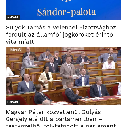
Belföld
Sulyok Tamás a Velencei Bizottsághoz
fordult az államfői jogköröket érintő
vita miatt
Belföld
Magyar Péter közvetlenül Gulyás
Gergely elé ült a parlamentben –
testközelből folytatódott a parlamenti