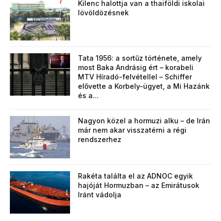
Kilenc halottja van a thaiföldi iskolai
lövöldözésnek
Tata 1956: a sortűz története, amely
most Baka Andrásig ért – korabeli
MTV Híradó-felvétellel – Schiffer
elővette a Korbely-ügyet, a Mi Hazánk
és a...
Nagyon közel a hormuzi alku – de Irán
már nem akar visszatérni a régi
rendszerhez
Rakéta találta el az ADNOC egyik
hajóját Hormuzban – az Emirátusok
Iránt vádolja