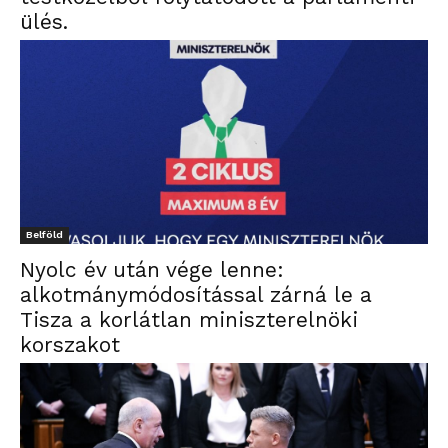
ülés.
Belföld
Nyolc év után vége lenne:
alkotmánymódosítással zárná le a
Tisza a korlátlan miniszterelnöki
korszakot