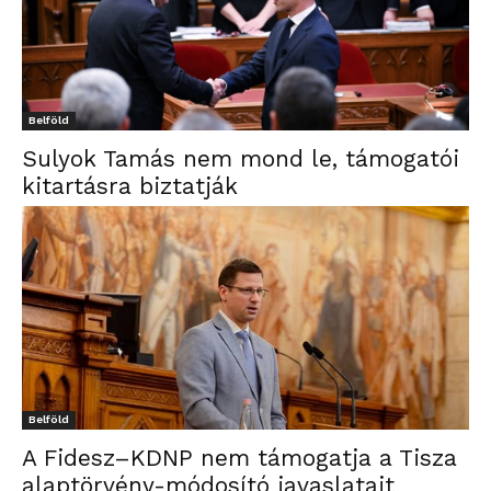
Belföld
Sulyok Tamás nem mond le, támogatói
kitartásra biztatják
Belföld
A Fidesz–KDNP nem támogatja a Tisza
alaptörvény-módosító javaslatait