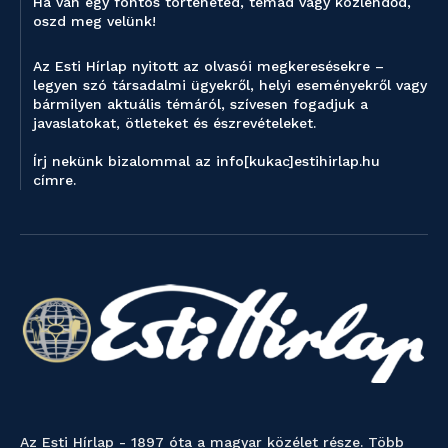
Ha van egy fontos történeted, témád vagy közlendőd,
oszd meg velünk!
Az Esti Hírlap nyitott az olvasói megkeresésekre –
legyen szó társadalmi ügyekről, helyi eseményekről vagy
bármilyen aktuális témáról, szívesen fogadjuk a
javaslatokat, ötleteket és észrevételeket.
Írj nekünk bizalommal az info[kukac]estihirlap.hu
címre.
Az Esti Hírlap - 1897 óta a magyar közélet része. Több