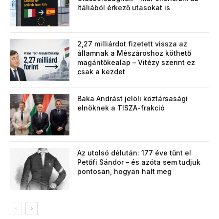
Itáliából érkező utasokat is
2,27 milliárdot fizetett vissza az
államnak a Mészároshoz köthető
magántőkealap – Vitézy szerint ez
csak a kezdet
Baka Andrást jelöli köztársasági
elnöknek a TISZA-frakció
Az utolsó délután: 177 éve tűnt el
Petőfi Sándor – és azóta sem tudjuk
pontosan, hogyan halt meg