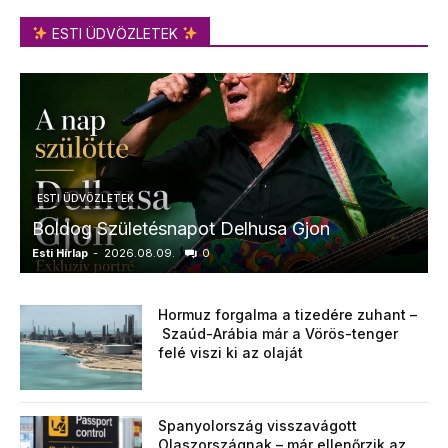
ESTI ÜDVÖZLETEK
ESTI ÜDVÖZLETEK
Boldog Születésnapot Delhusa Gjon
Esti Hírlap
-
2026.08.09.
0
E
Hormuz forgalma a tizedére zuhant –
Szaúd-Arábia már a Vörös-tenger
felé viszi ki az olaját
Spanyolország visszavágott
Olaszországnak – már ellenőrzik az