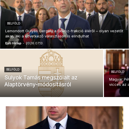
BELFÖLD
Lemondott Gulyás Gergely a Fidesz-frakció éléről – olyan vezetőt
akar, aki a következő választáson is elindulhat
Esti Hírlap
-
2026.07.13.
BELFÖLD
BELFÖLD
Sulyok Tamás megszólalt az
Magyar Pét
Alaptörvény-módosításról
vicces az 