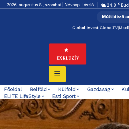
C
2026. augusztus 8., szombat | Névnap: László
24.8
Bud
Múltidéző a
Global Invest
|
GlobalTV
|
Maxl
EXKLUZÍV
Főoldal
Belföld
Külföld
Gazdaság
Ku
ELITE LifeStyle
Esti Sport