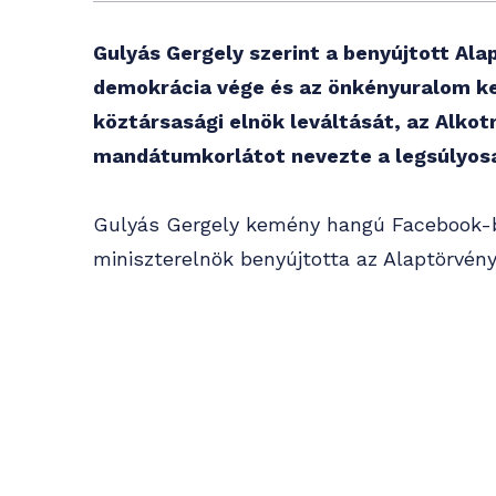
Gulyás Gergely szerint a benyújtott A
demokrácia vége és az önkényuralom kez
köztársasági elnök leváltását, az Alkot
mandátumkorlátot nevezte a legsúlyos
Gulyás Gergely kemény hangú Facebook-be
miniszterelnök benyújtotta az Alaptörvén