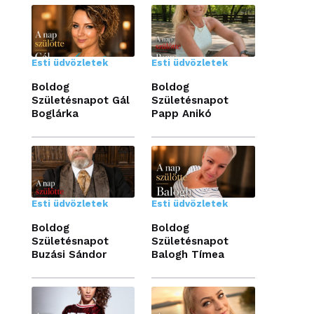
Esti üdvözletek
Esti üdvözletek
Boldog
Boldog
Születésnapot Gál
Születésnapot
Boglárka
Papp Anikó
Esti üdvözletek
Esti üdvözletek
Boldog
Boldog
Születésnapot
Születésnapot
Buzási Sándor
Balogh Tímea