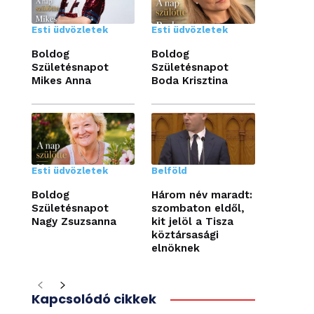
Esti üdvözletek
Esti üdvözletek
Boldog
Boldog
Születésnapot
Születésnapot
Mikes Anna
Boda Krisztina
Esti üdvözletek
Belföld
Boldog
Három név maradt:
Születésnapot
szombaton eldől,
Nagy Zsuzsanna
kit jelöl a Tisza
köztársasági
elnöknek
Kapcsolódó cikkek