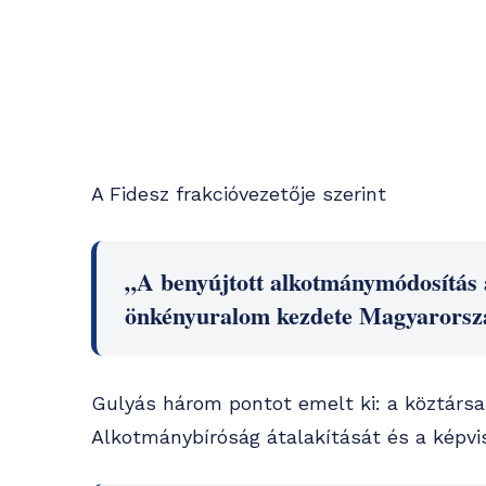
A Fidesz frakcióvezetője szerint
„A benyújtott alkotmánymódosítás 
önkényuralom kezdete Magyarorsz
Gulyás három pontot emelt ki: a köztársas
Alkotmánybíróság átalakítását és a képvi