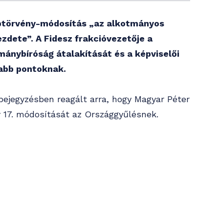
laptörvény-módosítás „az alkotmányos
dete”. A Fidesz frakcióvezetője a
mánybíróság átalakítását és a képviselői
abb pontoknak.
jegyzésben reagált arra, hogy Magyar Péter
y 17. módosítását az Országgyűlésnek.