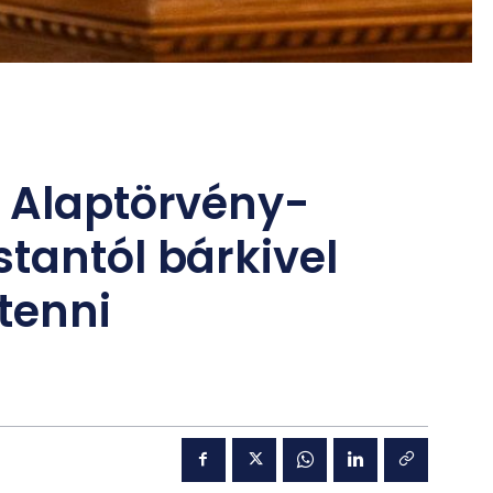
z Alaptörvény-
tantól bárkivel
tenni