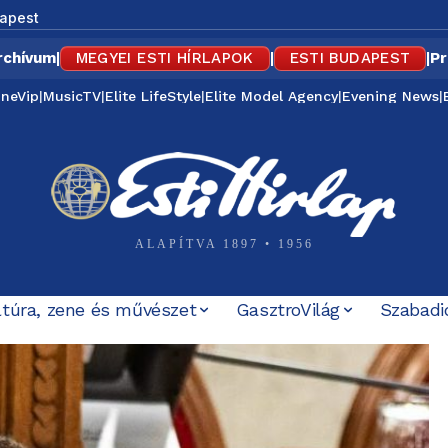
apest
rchívum
|
MEGYEI ESTI HÍRLAPOK
|
ESTI BUDAPEST
|
Pr
ineVip
|
MusicTV
|
Elite LifeStyle
|
Elite Model Agency
|
Evening News
|
ALAPÍTVA 1897 • 1956
ltúra, zene és művészet
GasztroVilág
Szabadi