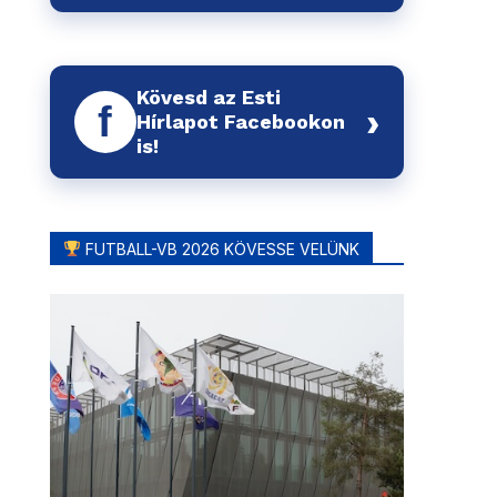
Kövesd az Esti
f
›
Hírlapot Facebookon
is!
FUTBALL-VB 2026 KÖVESSE VELÜNK