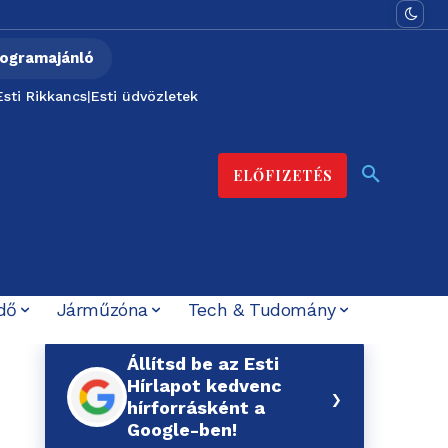
ogramajánló
Esti Rikkancs
|
Esti üdvözletek
ELŐFIZETÉS
dő
Járműzóna
Tech & Tudomány
Állítsd be az Esti
Hírlapot kedvenc
›
hírforrásként a
Google-ben!