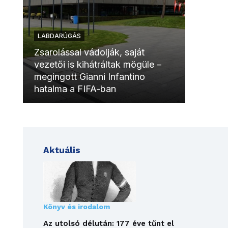
LABDARÚGÁS
LABDAR
Zsarolással vádolják, saját
vezetői is kihátráltak mögüle –
Molinóv
megingott Gianni Infantino
szurkol
hatalma a FIFA-ban
meccsk
Aktuális
Könyv és irodalom
Az utolsó délután: 177 éve tűnt el