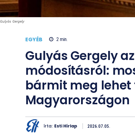
Gulyás Gergely
EGYÉB
2
min.
Gulyás Gergely a
módosításról: mos
bármit meg lehet 
Magyarországon
írta:
Esti Hírlap
2026.07.05.