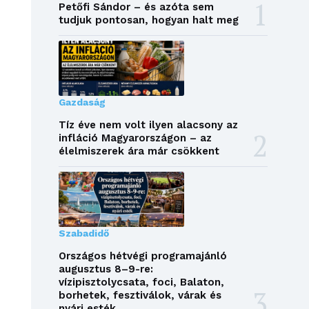
Petőfi Sándor – és azóta sem
tudjuk pontosan, hogyan halt meg
Gazdaság
Tíz éve nem volt ilyen alacsony az
infláció Magyarországon – az
élelmiszerek ára már csökkent
Szabadidő
Országos hétvégi programajánló
augusztus 8–9-re:
vízipisztolycsata, foci, Balaton,
borhetek, fesztiválok, várak és
nyári esték