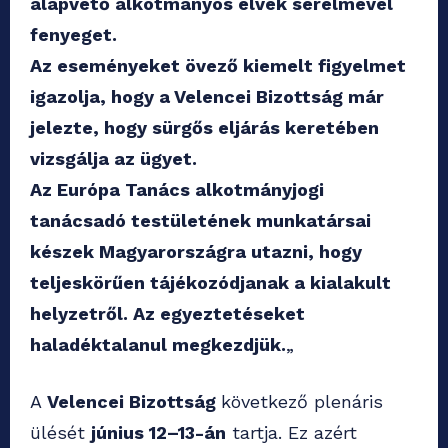
alapvető alkotmányos elvek sérelmével
fenyeget.
Az eseményeket övező kiemelt figyelmet
igazolja, hogy a Velencei Bizottság már
jelezte, hogy sürgős eljárás keretében
vizsgálja az ügyet.
Az Európa Tanács alkotmányjogi
tanácsadó testületének munkatársai
készek Magyarországra utazni, hogy
teljeskörűen tájékozódjanak a kialakult
helyzetről. Az egyeztetéseket
haladéktalanul megkezdjük.
„
A
Velencei Bizottság
következő plenáris
ülését
június 12–13-án
tartja. Ez azért