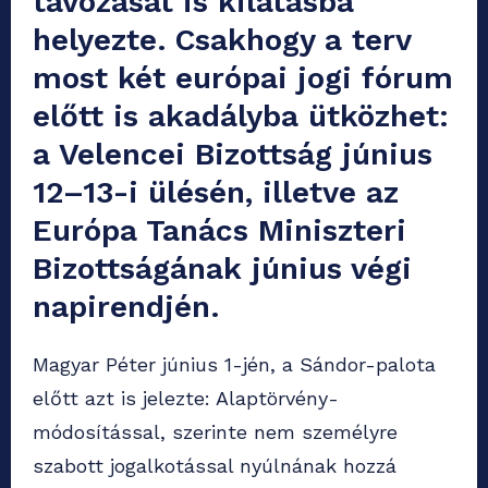
távozását is kilátásba
helyezte. Csakhogy a terv
most két európai jogi fórum
előtt is akadályba ütközhet:
a Velencei Bizottság június
12–13-i ülésén, illetve az
Európa Tanács Miniszteri
Bizottságának június végi
napirendjén.
Magyar Péter június 1-jén, a Sándor-palota
előtt azt is jelezte: Alaptörvény-
módosítással, szerinte nem személyre
szabott jogalkotással nyúlnának hozzá