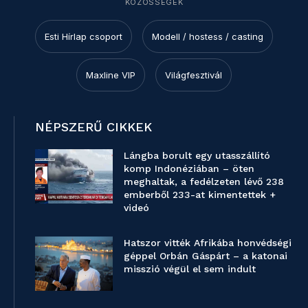
KÖZÖSSÉGEK
Esti Hírlap csoport
Modell / hostess / casting
Maxline VIP
Világfesztivál
NÉPSZERŰ CIKKEK
Lángba borult egy utasszállító
komp Indonéziában – öten
meghaltak, a fedélzeten lévő 238
emberből 233-at kimentettek +
videó
Hatszor vitték Afrikába honvédségi
géppel Orbán Gáspárt – a katonai
misszió végül el sem indult