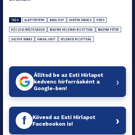
TAGS
ALAPTÖRVÉNY
BAKA-ÜGY
EURÓPA TANÁCS
HERO
KÖZJOGI MÉLTÓSÁGOK
MAGYAR HELSINKI BIZOTTSÁG
MAGYAR PÉTER
SULYOK TAMÁS
VARGA JUDIT
VELENCEI BIZOTTSÁG
Állítsd be az Esti Hírlapot
›
kedvenc hírforrásként a
Google-ben!
Kövesd az Esti Hírlapot
f
›
Facebookon is!