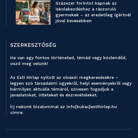
Százezer forintot kapnak az
iskolakezdéshez a rászoruló
gyermekek – az eredetileg ígértnél
jóval kevesebben
SZERKESZTŐSÉG
Ha van egy fontos történeted, témád vagy közlendőd,
oszd meg velünk!
Az Esti Hírlap nyitott az olvasói megkeresésekre –
legyen szó társadalmi ügyekről, helyi eseményekről vagy
bármilyen aktuális témáról, szívesen fogadjuk a
javaslatokat, ötleteket és észrevételeket.
Írj nekünk bizalommal az info[kukac]estihirlap.hu
címre.