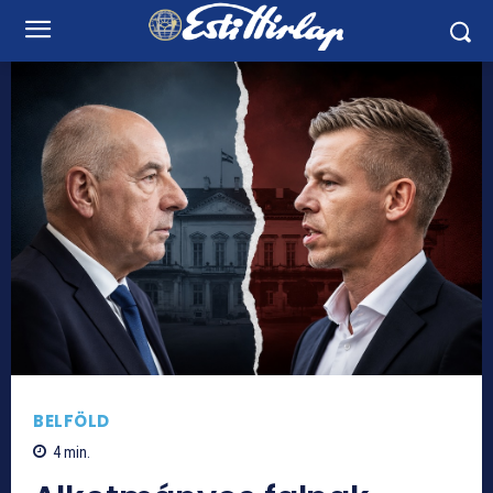
BELFÖLD
4
min.