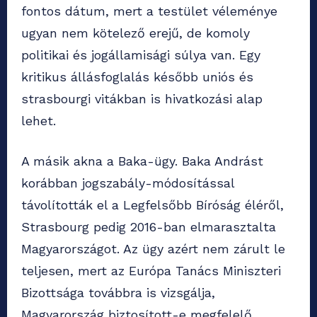
fontos dátum, mert a testület véleménye
ugyan nem kötelező erejű, de komoly
politikai és jogállamisági súlya van. Egy
kritikus állásfoglalás később uniós és
strasbourgi vitákban is hivatkozási alap
lehet.
A másik akna a Baka-ügy. Baka Andrást
korábban jogszabály-módosítással
távolították el a Legfelsőbb Bíróság éléről,
Strasbourg pedig 2016-ban elmarasztalta
Magyarországot. Az ügy azért nem zárult le
teljesen, mert az Európa Tanács Miniszteri
Bizottsága továbbra is vizsgálja,
Magyarország biztosított-e megfelelő