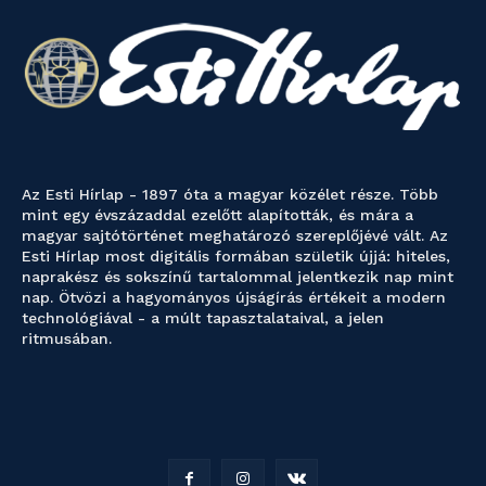
Az Esti Hírlap - 1897 óta a magyar közélet része. Több
mint egy évszázaddal ezelőtt alapították, és mára a
magyar sajtótörténet meghatározó szereplőjévé vált. Az
Esti Hírlap most digitális formában születik újjá: hiteles,
naprakész és sokszínű tartalommal jelentkezik nap mint
nap. Ötvözi a hagyományos újságírás értékeit a modern
technológiával - a múlt tapasztalataival, a jelen
ritmusában.