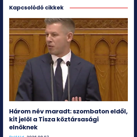
Kapcsolódó cikkek
Három név maradt: szombaton eldől,
kit jelöl a Tisza köztársasági
elnöknek