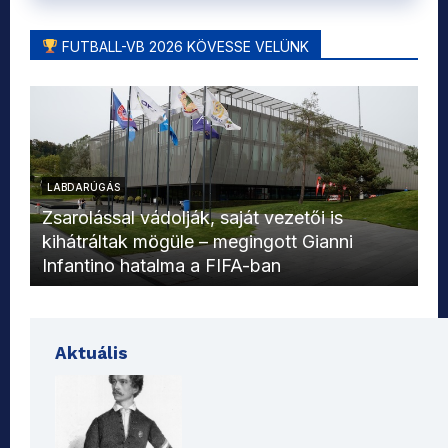
FUTBALL-VB 2026 KÖVESSE VELÜNK
LABDARÚGÁS
L
Zsarolással vádolják, saját vezetői is
kihátráltak mögüle – megingott Gianni
Mo
Infantino hatalma a FIFA-ban
el
Aktuális