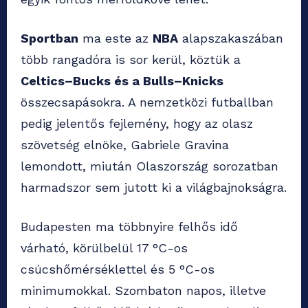
Sportban
ma este az
NBA
alapszakaszában
több rangadóra is sor kerül, köztük a
Celtics–Bucks és a Bulls–Knicks
összecsapásokra. A nemzetközi futballban
pedig jelentős fejlemény, hogy az olasz
szövetség elnöke, Gabriele Gravina
lemondott, miután Olaszország sorozatban
harmadszor sem jutott ki a világbajnokságra.
Budapesten ma többnyire felhős idő
várható, körülbelül 17 °C-os
csúcshőmérséklettel és 5 °C-os
minimumokkal. Szombaton napos, illetve