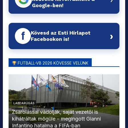
Google-ben!
Kövesd az Esti Hírlapot
f
›
Facebookon is!
FUTBALL-VB 2026 KÖVESSE VELÜNK
LABDARÚGÁS
L
Zsarolással vádolják, saját vezetői is
kihátráltak mögüle – megingott Gianni
Mo
Infantino hatalma a FIFA-ban
el