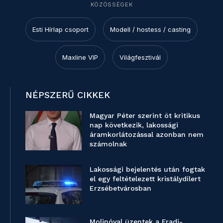
KÖZÖSSÉGEK
Esti Hírlap csoport
Modell / hostess / casting
Maxline VIP
Világfesztivál
NÉPSZERŰ CIKKEK
Magyar Péter szerint öt kritikus
nap következik, lakossági
áramkorlátozással azonban nem
számolnak
Lakossági bejelentés után fogtak
el egy feltételezett kristálydílert
Erzsébetvárosban
Molinóval üzentek a Fradi-