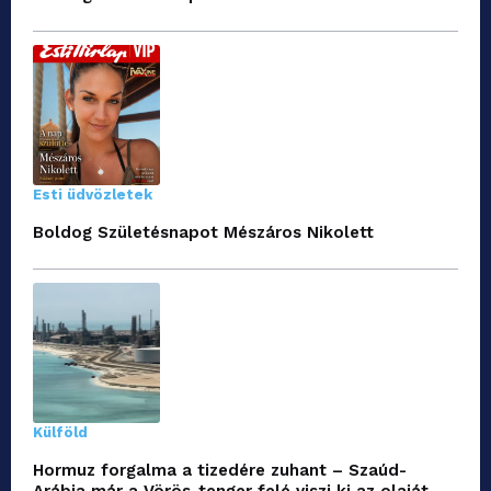
Esti üdvözletek
Boldog Születésnapot Mészáros Nikolett
Külföld
Hormuz forgalma a tizedére zuhant – Szaúd-
Arábia már a Vörös-tenger felé viszi ki az olaját