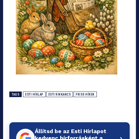
TAGS
ESTI HÍRLAP
ESTI RIKKANCS
FRISS HÍREK
Állítsd be az Esti Hírlapot
›
kedvenc hírforrásként a