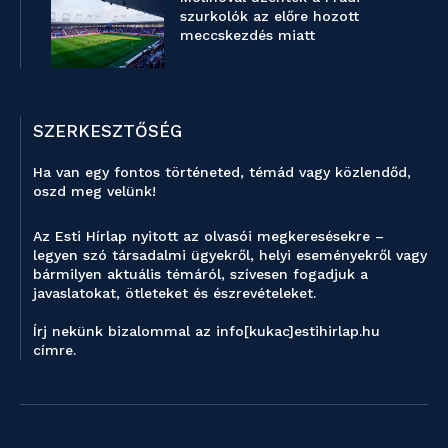
szurkolók az előre hozott
meccskezdés miatt
SZERKESZTŐSÉG
Ha van egy fontos történeted, témád vagy közlendőd,
oszd meg velünk!
Az Esti Hírlap nyitott az olvasói megkeresésekre –
legyen szó társadalmi ügyekről, helyi eseményekről vagy
bármilyen aktuális témáról, szívesen fogadjuk a
javaslatokat, ötleteket és észrevételeket.
Írj nekünk bizalommal az info[kukac]estihirlap.hu
címre.