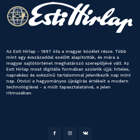
Az Esti Hírlap - 1897 óta a magyar közélet része. Több
mint egy évszázaddal ezelőtt alapították, és mára a
magyar sajtótörténet meghatározó szereplőjévé vált. Az
Esti Hírlap most digitális formában születik újjá: hiteles,
naprakész és sokszínű tartalommal jelentkezik nap mint
nap. Ötvözi a hagyományos újságírás értékeit a modern
technológiával - a múlt tapasztalataival, a jelen
ritmusában.