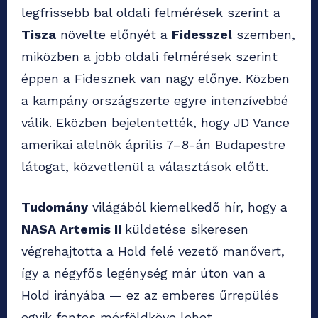
legfrissebb bal oldali felmérések szerint a
Tisza
növelte előnyét a
Fidesszel
szemben,
miközben a jobb oldali felmérések szerint
éppen a Fidesznek van nagy előnye. Közben
a kampány országszerte egyre intenzívebbé
válik. Eközben bejelentették, hogy JD Vance
amerikai alelnök április 7–8-án Budapestre
látogat, közvetlenül a választások előtt.
Tudomány
világából kiemelkedő hír, hogy a
NASA Artemis II
küldetése sikeresen
végrehajtotta a Hold felé vezető manővert,
így a négyfős legénység már úton van a
Hold irányába — ez az emberes űrrepülés
egyik fontos mérföldköve lehet.