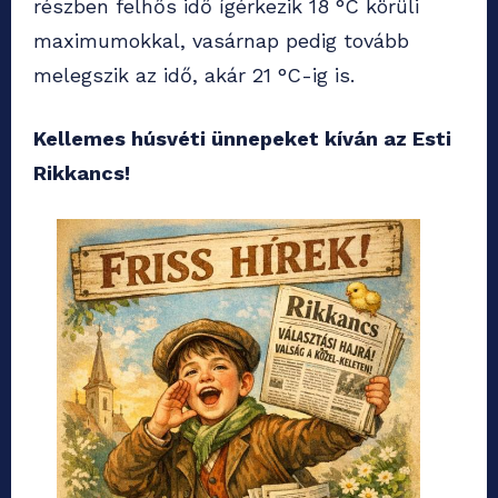
részben felhős idő ígérkezik 18 °C körüli
maximumokkal, vasárnap pedig tovább
melegszik az idő, akár 21 °C-ig is.
Kellemes húsvéti ünnepeket kíván az Esti
Rikkancs!