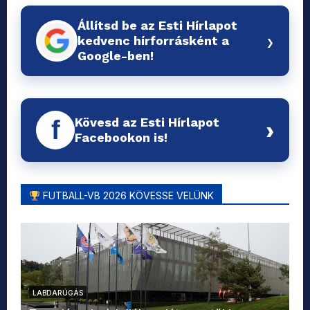
Állítsd be az Esti Hírlapot
›
kedvenc hírforrásként a
Google-ben!
Kövesd az Esti Hírlapot
f
›
Facebookon is!
FUTBALL-VB 2026 KÖVESSE VELÜNK
LABDARÚGÁS
L