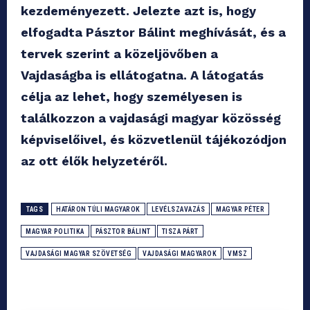
kezdeményezett. Jelezte azt is, hogy
elfogadta Pásztor Bálint meghívását, és a
tervek szerint a közeljövőben a
Vajdaságba is ellátogatna. A látogatás
célja az lehet, hogy személyesen is
találkozzon a vajdasági magyar közösség
képviselőivel, és közvetlenül tájékozódjon
az ott élők helyzetéről.
TAGS
HATÁRON TÚLI MAGYAROK
LEVÉLSZAVAZÁS
MAGYAR PÉTER
MAGYAR POLITIKA
PÁSZTOR BÁLINT
TISZA PÁRT
VAJDASÁGI MAGYAR SZÖVETSÉG
VAJDASÁGI MAGYAROK
VMSZ