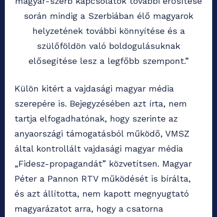
magyar-szerb kapcsolatok további erősítése
során mindig a Szerbiában élő magyarok
helyzetének további könnyítése és a
szülőföldön való boldogulásuknak
elősegítése lesz a legfőbb szempont.”
Külön kitért a vajdasági magyar média
szerepére is. Bejegyzésében azt írta, nem
tartja elfogadhatónak, hogy szerinte az
anyaországi támogatásból működő, VMSZ
által kontrollált vajdasági magyar média
„Fidesz-propagandát” közvetítsen. Magyar
Péter a Pannon RTV működését is bírálta,
és azt állította, nem kapott megnyugtató
magyarázatot arra, hogy a csatorna