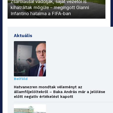
Zsarolással vádolják, saját vezetői is
kihátráltak mögüle – megingott Gianni
Mo
Infantino hatalma a FIFA-ban
el
Aktuális
Belföld
Hatvanezren mondtak véleményt az
államfőjelöltekről – Baka András már a jelölése
előtt negatív értékelést kapott