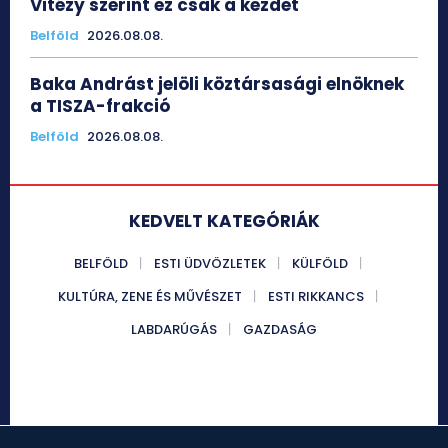
Vitézy szerint ez csak a kezdet
Belföld
2026.08.08.
Baka Andrást jelöli köztársasági elnöknek
a TISZA-frakció
Belföld
2026.08.08.
KEDVELT KATEGÓRIÁK
BELFÖLD
ESTI ÜDVÖZLETEK
KÜLFÖLD
KULTÚRA, ZENE ÉS MŰVÉSZET
ESTI RIKKANCS
LABDARÚGÁS
GAZDASÁG