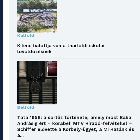
Külföld
Kilenc halottja van a thaiföldi iskolai
lövöldözésnek
Belföld
Tata 1956: a sortűz története, amely most Baka
Andrásig ért – korabeli MTV Híradó-felvétellel –
Schiffer elővette a Korbely-ügyet, a Mi Hazánk és
a...