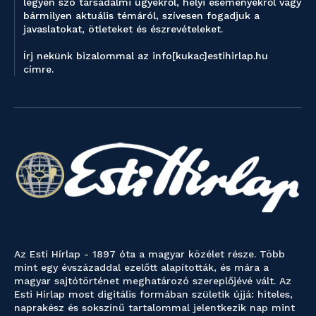
legyen szó társadalmi ügyekről, helyi eseményekről vagy
bármilyen aktuális témáról, szívesen fogadjuk a
javaslatokat, ötleteket és észrevételeket.
Írj nekünk bizalommal az info[kukac]estihirlap.hu
címre.
Az Esti Hírlap - 1897 óta a magyar közélet része. Több
mint egy évszázaddal ezelőtt alapították, és mára a
magyar sajtótörténet meghatározó szereplőjévé vált. Az
Esti Hírlap most digitális formában születik újjá: hiteles,
naprakész és sokszínű tartalommal jelentkezik nap mint