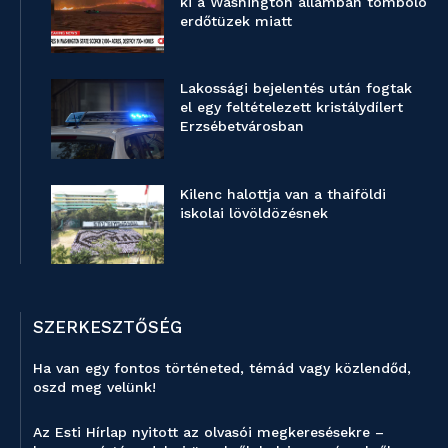
ki a Washington államban tomboló
erdőtüzek miatt
Lakossági bejelentés után fogtak
el egy feltételezett kristálydílert
Erzsébetvárosban
Kilenc halottja van a thaiföldi
iskolai lövöldözésnek
SZERKESZTŐSÉG
Ha van egy fontos történeted, témád vagy közlendőd,
oszd meg velünk!
Az Esti Hírlap nyitott az olvasói megkeresésekre –