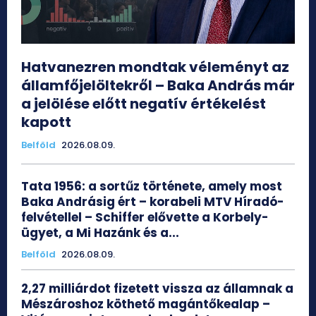
Hatvanezren mondtak véleményt az
államfőjelöltekről – Baka András már
a jelölése előtt negatív értékelést
kapott
Belföld
2026.08.09.
Tata 1956: a sortűz története, amely most
Baka Andrásig ért – korabeli MTV Híradó-
felvétellel – Schiffer elővette a Korbely-
ügyet, a Mi Hazánk és a...
Belföld
2026.08.09.
2,27 milliárdot fizetett vissza az államnak a
Mészároshoz köthető magántőkealap –