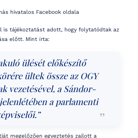
más hivatalos Facebook oldala
 is tájékoztatást adott, hogy folytatódtak az
a előtt. Mint írta:
kuló ülését előkészítő
örére ültek össze az OGY
ak vezetésével, a Sándor-
jelenlétében a parlamenti
épviselői.”
tját megelőzően egyeztetés zajlott a