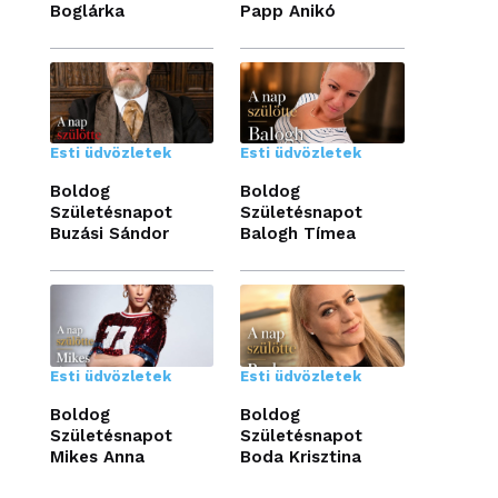
Boglárka
Papp Anikó
Esti üdvözletek
Esti üdvözletek
Boldog
Boldog
Születésnapot
Születésnapot
Buzási Sándor
Balogh Tímea
Esti üdvözletek
Esti üdvözletek
Boldog
Boldog
Születésnapot
Születésnapot
Mikes Anna
Boda Krisztina