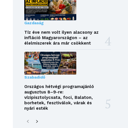
Gazdaság
Tíz éve nem volt ilyen alacsony az
infláció Magyarországon – az
élelmiszerek ára már csökkent
Szabadidő
Országos hétvégi programajánló
augusztus 8–9-re:
vízipisztolycsata, foci, Balaton,
borhetek, fesztiválok, várak és
nyári esték