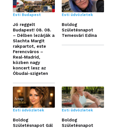
Esti Budapest
Esti üdvözletek
Jó reggelt
Boldog
Budapest! 08. 08.
Születésnapot
– Délben lezárják a
Temesvári Edina
Slachta Margit
rakpartot, este
Ferencváros –
Real-Madrid,
közben nagy
koncert lesz az
Óbudai-szigeten
Esti üdvözletek
Esti üdvözletek
Boldog
Boldog
Születésnapot Gál
Születésnapot