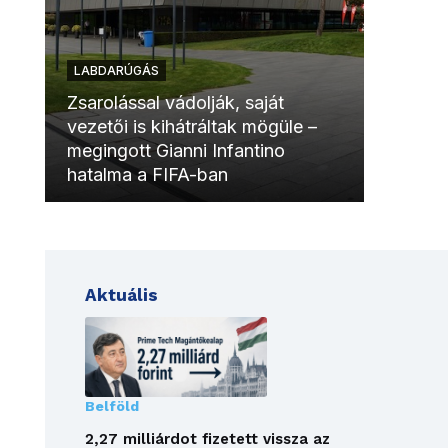
LABDARÚGÁS
LABDAR
Zsarolással vádolják, saját
vezetői is kihátráltak mögüle –
Molinóv
megingott Gianni Infantino
szurkol
hatalma a FIFA-ban
meccsk
Aktuális
Belföld
2,27 milliárdot fizetett vissza az