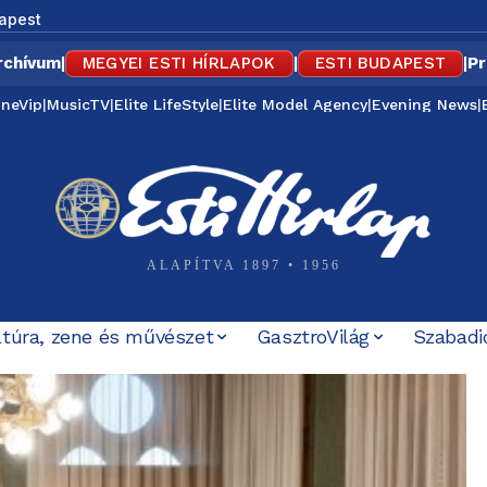
apest
rchívum
|
MEGYEI ESTI HÍRLAPOK
|
ESTI BUDAPEST
|
Pr
ineVip
|
MusicTV
|
Elite LifeStyle
|
Elite Model Agency
|
Evening News
|
ALAPÍTVA 1897 • 1956
ltúra, zene és művészet
GasztroVilág
Szabadi