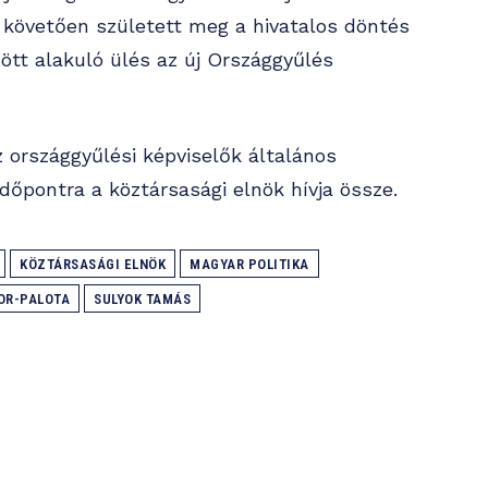
t követően született meg a hivatalos döntés
zött alakuló ülés az új Országgyűlés
z országgyűlési képviselők általános
dőpontra a köztársasági elnök hívja össze.
KÖZTÁRSASÁGI ELNÖK
MAGYAR POLITIKA
OR-PALOTA
SULYOK TAMÁS