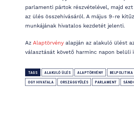
parlamenti pártok részvételével, majd ez
az ülés összehívásáról. A május 9-re kitű
munkájának hivatalos kezdetét jelenti.
Az
Alaptörvény
alapján az alakuló ülést a
választását követő harminc napon belüli i
TAGS
ALAKULÓ ÜLÉS
ALAPTÖRVÉNY
BELPOLITIKA
OGY HIVATALA
ORSZÁGGYŰLÉS
PARLAMENT
SÁND