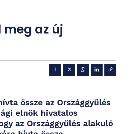
 meg az új
ívta össze az Országgyűlés
sági elnök hivatalos
ogy az Országgyűlés alakuló
rára hívta össze.