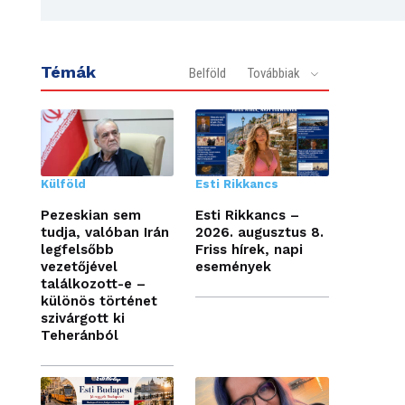
Témák
Belföld
Továbbiak
Külföld
Esti Rikkancs
Pezeskian sem
Esti Rikkancs –
tudja, valóban Irán
2026. augusztus 8.
legfelsőbb
Friss hírek, napi
vezetőjével
események
találkozott-e –
különös történet
szivárgott ki
Teheránból