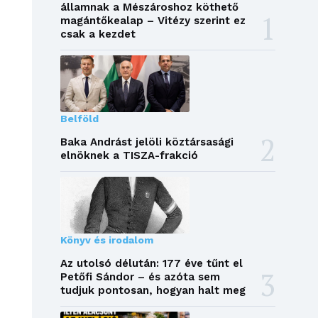
államnak a Mészároshoz köthető
magántőkealap – Vitézy szerint ez
csak a kezdet
Belföld
Baka Andrást jelöli köztársasági
elnöknek a TISZA-frakció
Könyv és irodalom
Az utolsó délután: 177 éve tűnt el
Petőfi Sándor – és azóta sem
tudjuk pontosan, hogyan halt meg