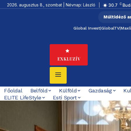
C
2026. augusztus 8., szombat | Névnap: László
30.7
Bud
Múltidéző a
Global Invest
|
GlobalTV
|
Maxl
EXKLUZÍV
Főoldal
Belföld
Külföld
Gazdaság
Ku
ELITE LifeStyle
Esti Sport