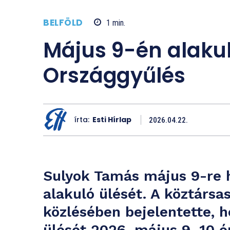
BELFÖLD
1
min.
Május 9-én alakul
Országgyűlés
írta:
Esti Hírlap
2026.04.22.
Sulyok Tamás május 9-re h
alakuló ülését. A köztársa
közlésében bejelentette, h
ülését 2026. május 9. 10 ó