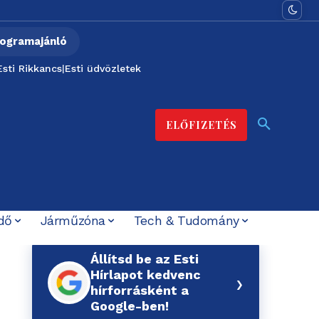
ogramajánló
Esti Rikkancs
|
Esti üdvözletek
ELŐFIZETÉS
dő
Járműzóna
Tech & Tudomány
Állítsd be az Esti
Hírlapot kedvenc
›
hírforrásként a
Google-ben!