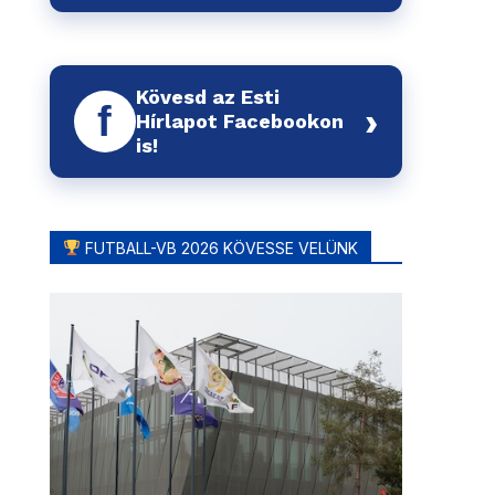
Kövesd az Esti
f
›
Hírlapot Facebookon
is!
FUTBALL-VB 2026 KÖVESSE VELÜNK