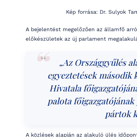
Kép forrása: Dr. Sulyok Ta
A bejelentést megelőzően az államfő arról
előkészületek az új parlament megalakulás
„Az Országgyűlés ala
egyeztetések második k
Hivatala főigazgatóján
palota főigazgatójának 
pártok k
A közlések alapján az alakuló ülés időpon