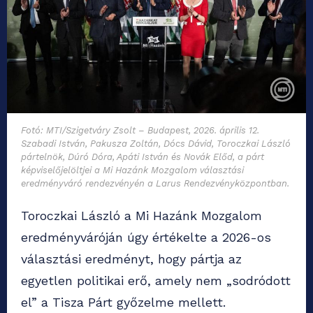
Fotó: MTI/Szigetváry Zsolt – Budapest, 2026. április 12.
Szabadi István, Pakusza Zoltán, Dócs Dávid, Toroczkai László
pártelnök, Dúró Dóra, Apáti István és Novák Előd, a párt
képviselőjelöltjei a Mi Hazánk Mozgalom választási
eredményváró rendezvényén a Larus Rendezvényközpontban.
Toroczkai László a Mi Hazánk Mozgalom
eredményváróján úgy értékelte a 2026-os
választási eredményt, hogy pártja az
egyetlen politikai erő, amely nem „sodródott
el” a Tisza Párt győzelme mellett.