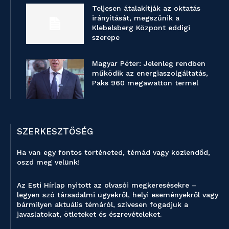
Teljesen átalakítják az oktatás
irányítását, megszűnik a
Klebelsberg Központ eddigi
szerepe
Magyar Péter: Jelenleg rendben
működik az energiaszolgáltatás,
Paks 960 megawatton termel
SZERKESZTŐSÉG
Ha van egy fontos történeted, témád vagy közlendőd,
oszd meg velünk!
Az Esti Hírlap nyitott az olvasói megkeresésekre –
legyen szó társadalmi ügyekről, helyi eseményekről vagy
bármilyen aktuális témáról, szívesen fogadjuk a
javaslatokat, ötleteket és észrevételeket.