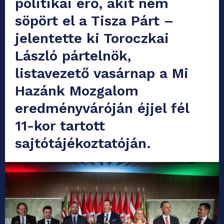
politikai erő, akit nem
söpört el a Tisza Párt –
jelentette ki Toroczkai
László pártelnök,
listavezető vasárnap a Mi
Hazánk Mozgalom
eredményváróján éjjel fél
11-kor tartott
sajtótájékoztatóján.