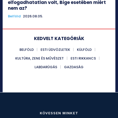
elfogadhatatlan volt, Bige esetében miért
nem az?
Belföld
2026.08.05.
KEDVELT KATEGÓRIÁK
BELFÖLD
ESTI ÜDVÖZLETEK
KÜLFÖLD
KULTÚRA, ZENE ÉS MŰVÉSZET
ESTI RIKKANCS
LABDARÚGÁS
GAZDASÁG
KÖVESSEN MINKET