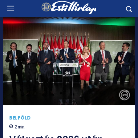
BELFÖLD
2
min.