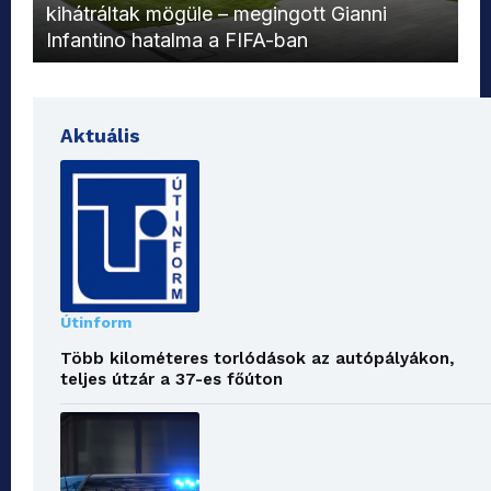
kihátráltak mögüle – megingott Gianni
Mo
Infantino hatalma a FIFA-ban
el
Aktuális
Útinform
Több kilométeres torlódások az autópályákon,
teljes útzár a 37-es főúton