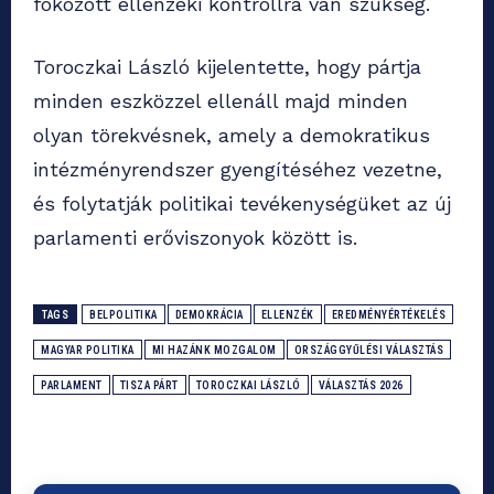
fokozott ellenzéki kontrollra van szükség.
Toroczkai László kijelentette, hogy pártja
minden eszközzel ellenáll majd minden
olyan törekvésnek, amely a demokratikus
intézményrendszer gyengítéséhez vezetne,
és folytatják politikai tevékenységüket az új
parlamenti erőviszonyok között is.
TAGS
BELPOLITIKA
DEMOKRÁCIA
ELLENZÉK
EREDMÉNYÉRTÉKELÉS
MAGYAR POLITIKA
MI HAZÁNK MOZGALOM
ORSZÁGGYŰLÉSI VÁLASZTÁS
PARLAMENT
TISZA PÁRT
TOROCZKAI LÁSZLÓ
VÁLASZTÁS 2026