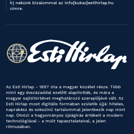
Írj nekünk bizalommal az info[kukac]estihirlap.hu
címre.
Az Esti Hírlap - 1897 óta a magyar közélet része. Több
mint egy évszázaddal ezelőtt alapították, és mára a
magyar sajtótörténet meghatározó szereplőjévé vált. Az
Esti Hírlap most digitális formában születik újjá: hiteles,
naprakész és sokszínű tartalommal jelentkezik nap mint
nap. Ötvözi a hagyományos újságírás értékeit a modern
technológiával - a múlt tapasztalataival, a jelen
ritmusában.