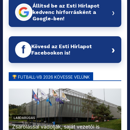
Állítsd be az Esti Hírlapot
›
kedvenc hírforrásként a
Google-ben!
Kövesd az Esti Hírlapot
f
›
Facebookon is!
FUTBALL-VB 2026 KÖVESSE VELÜNK
LABDARÚGÁS
L
Zsarolással vádolják, saját vezetői is