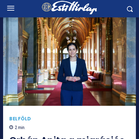
BELFÖLD
2
min.