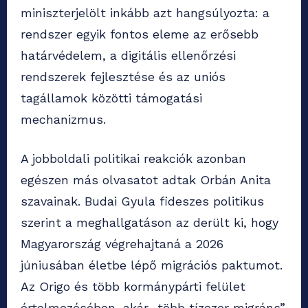
miniszterjelölt inkább azt hangsúlyozta: a
rendszer egyik fontos eleme az erősebb
határvédelem, a digitális ellenőrzési
rendszerek fejlesztése és az uniós
tagállamok közötti támogatási
mechanizmus.
A jobboldali politikai reakciók azonban
egészen más olvasatot adtak Orbán Anita
szavainak. Budai Gyula fideszes politikus
szerint a meghallgatáson az derült ki, hogy
Magyarország végrehajtaná a 2026
júniusában életbe lépő migrációs paktumot.
Az Origo és több kormánypárti felület
értelmezésében, akár „több tízezer migráns”