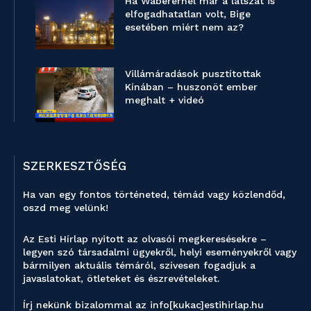
Ha Wáberernél már a látszat is
elfogadhatatlan volt, Bige
esetében miért nem az?
Villámáradások pusztítottak
Kínában – huszonöt ember
meghalt + videó
SZERKESZTŐSÉG
Ha van egy fontos történeted, témád vagy közlendőd,
oszd meg velünk!
Az Esti Hírlap nyitott az olvasói megkeresésekre –
legyen szó társadalmi ügyekről, helyi eseményekről vagy
bármilyen aktuális témáról, szívesen fogadjuk a
javaslatokat, ötleteket és észrevételeket.
Írj nekünk bizalommal az info[kukac]estihirlap.hu