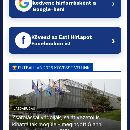
›
kedvenc hírforrásként a
Google-ben!
Kövesd az Esti Hírlapot
f
›
Facebookon is!
FUTBALL-VB 2026 KÖVESSE VELÜNK
LABDARÚGÁS
L
Zsarolással vádolják, saját vezetői is
kihátráltak mögüle – megingott Gianni
Mo