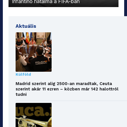
Infantino hatalma a FIFA-ban
el
Aktuális
Külföld
Madrid szerint alig 2500-an maradtak, Ceuta
szerint akár 11 ezren – közben már 142 halottról
tudni