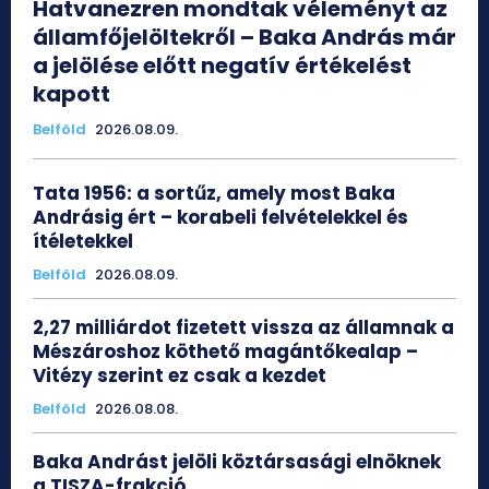
Hatvanezren mondtak véleményt az
államfőjelöltekről – Baka András már
a jelölése előtt negatív értékelést
kapott
Belföld
2026.08.09.
Tata 1956: a sortűz, amely most Baka
Andrásig ért – korabeli felvételekkel és
ítéletekkel
Belföld
2026.08.09.
2,27 milliárdot fizetett vissza az államnak a
Mészároshoz köthető magántőkealap –
Vitézy szerint ez csak a kezdet
Belföld
2026.08.08.
Baka Andrást jelöli köztársasági elnöknek
a TISZA-frakció