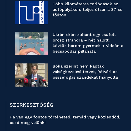
Több kilométeres torlódások az
autópályákon, teljes útzár a 37-es
főúton
Ukrán drón zuhant egy zsúfolt
orosz strandra – hét halott,
köztük három gyermek + videón a
becsapódás pillanata
Bóka szerint nem kaptak
válságkezelési tervet, Rétvári az
összefogás szándékát hiányolta
SZERKESZTŐSÉG
Ha van egy fontos történeted, témád vagy közlendőd,
oszd meg velünk!