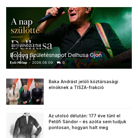
ESTI ÜDVÖZLETEK
Boldog Születésnapot Delhusa Gjon
Esti Hírlap
-
2026.08.09.
0
E
Baka Andrást jelöli köztársasági
elnöknek a TISZA-frakció
Az utolsó délután: 177 éve tűnt el
Petőfi Sándor – és azóta sem tudjuk
pontosan, hogyan halt meg