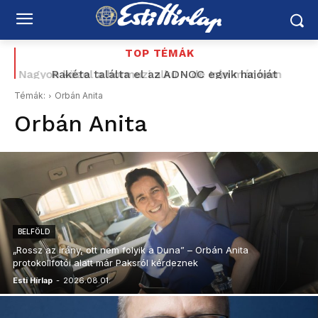
TOP TÉMÁK
Rakéta találta el az ADNOC egyik hajóját
Hormuzban – az Emirátusok Iránt vádolja
Témák:
Orbán Anita
Orbán Anita
BELFÖLD
„Rossz az irány, ott nem folyik a Duna” – Orbán Anita
protokollfotói alatt már Paksról kérdeznek
Esti Hírlap
-
2026.08.01.