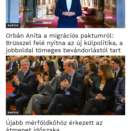
Belföld
Orbán Anita a migrációs paktumról:
Brüsszel felé nyitna az új külpolitika, a
jobboldal tömeges bevándorlástól tart
Belföld
Újabb mérföldkőhöz érkezett az
átmenet időszaka