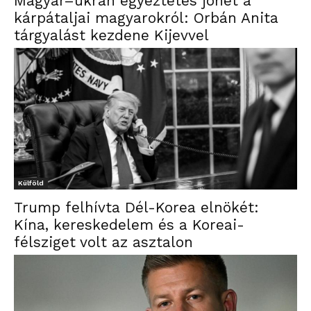
Magyar–ukrán egyeztetés jöhet a
kárpátaljai magyarokról: Orbán Anita
tárgyalást kezdene Kijevvel
Külföld
Trump felhívta Dél-Korea elnökét:
Kína, kereskedelem és a Koreai-
félsziget volt az asztalon