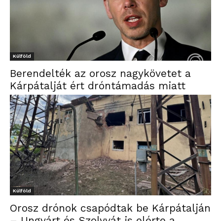
Külföld
Berendelték az orosz nagykövetet a
Kárpátalját ért dróntámadás miatt
Külföld
Orosz drónok csapódtak be Kárpátalján
– Ungvárt és Szolyvát is elérte a