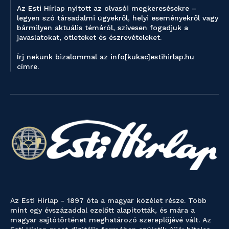
Az Esti Hírlap nyitott az olvasói megkeresésekre –
legyen szó társadalmi ügyekről, helyi eseményekről vagy
bármilyen aktuális témáról, szívesen fogadjuk a
javaslatokat, ötleteket és észrevételeket.
Írj nekünk bizalommal az info[kukac]estihirlap.hu
címre.
Az Esti Hírlap - 1897 óta a magyar közélet része. Több
mint egy évszázaddal ezelőtt alapították, és mára a
magyar sajtótörténet meghatározó szereplőjévé vált. Az