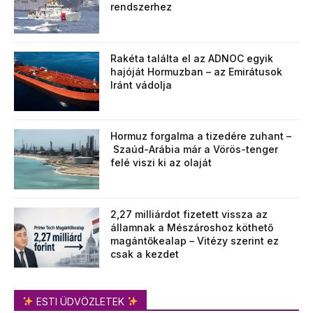
rendszerhez
Rakéta találta el az ADNOC egyik
hajóját Hormuzban – az Emirátusok
Iránt vádolja
Hormuz forgalma a tizedére zuhant –
Szaúd-Arábia már a Vörös-tenger
felé viszi ki az olaját
2,27 milliárdot fizetett vissza az
államnak a Mészároshoz köthető
magántőkealap – Vitézy szerint ez
csak a kezdet
ESTI ÜDVÖZLETEK