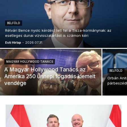
BELFÖLD
Rétvári Bence nyolc kérdést tett fel a Tisza-kormánynak: az
esetleges dunai vízvisszatartást is számon kéri
Esti Hírlap
-
2026.07.31.
MAGYAR HOLLYWOOD TANÁCS
A Magyar Hollywood Tanács az
BELFÖLD
Amerika 250 ünnepi fogadás kiemelt
Orbán Anit
vendége
párbeszéd