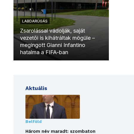
LABDARÚGÁS
LABDAR
Zsarolással vádolják, saját
vezetői is kihátráltak mögüle –
Molinóv
megingott Gianni Infantino
szurkol
hatalma a FIFA-ban
meccsk
Aktuális
Belföld
Három név maradt: szombaton