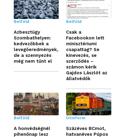
Belföld
Belföld
Azbesztügy
Csak a
Szombathelyen:
Facebookon lett
kedvezőbbek a
minisztériumi
levegőeredmények,
csapattag? Se
de a szennyezés
kinevezés, se
még nem tűnt el
szerződés –
számon kérik
Gajdos Lászlót az
állatvédők
Belföld
Útinform
A honvédségnél
Százéves BCmot,
pihenőnap lesz
hatvanéves Púpos