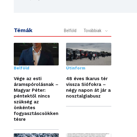
Témák
Belföld
Továbbiak
Belföld
Útinform
Vége az esti
48 éves Ikarus tér
áramspórolásnak –
vissza Siófokra –
Magyar Péter:
négy napon át jár a
péntektől nincs
nosztalgiabusz
szükség az
önkéntes
fogyasztáscsökken
tésre