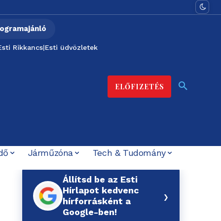
ogramajánló
Esti Rikkancs
|
Esti üdvözletek
ELŐFIZETÉS
dő
Járműzóna
Tech & Tudomány
Állítsd be az Esti
Hírlapot kedvenc
›
hírforrásként a
Google-ben!