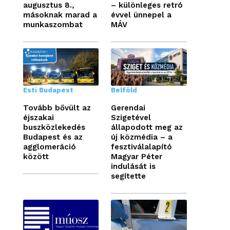
augusztus 8.,
– különleges retró
másoknak marad a
évvel ünnepel a
munkaszombat
MÁV
Esti Budapest
Belföld
Tovább bővült az
Gerendai
éjszakai
Szigetével
buszközlekedés
állapodott meg az
Budapest és az
új közmédia – a
agglomeráció
fesztiválalapító
között
Magyar Péter
indulását is
segítette