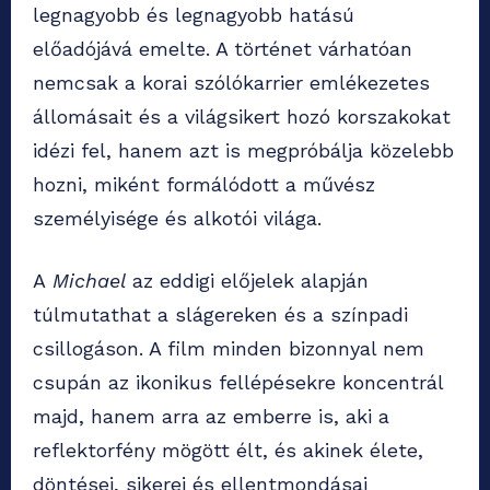
legnagyobb és legnagyobb hatású
előadójává emelte. A történet várhatóan
nemcsak a korai szólókarrier emlékezetes
állomásait és a világsikert hozó korszakokat
idézi fel, hanem azt is megpróbálja közelebb
hozni, miként formálódott a művész
személyisége és alkotói világa.
A
Michael
az eddigi előjelek alapján
túlmutathat a slágereken és a színpadi
csillogáson. A film minden bizonnyal nem
csupán az ikonikus fellépésekre koncentrál
majd, hanem arra az emberre is, aki a
reflektorfény mögött élt, és akinek élete,
döntései, sikerei és ellentmondásai