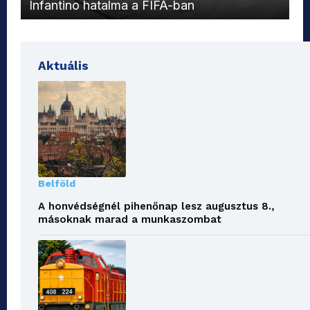
Infantino hatalma a FIFA-ban
el
Aktuális
Belföld
A honvédségnél pihenőnap lesz augusztus 8.,
másoknak marad a munkaszombat