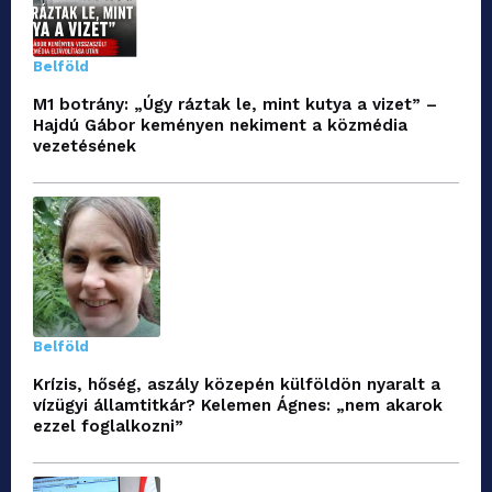
Belföld
M1 botrány: „Úgy ráztak le, mint kutya a vizet” –
Hajdú Gábor keményen nekiment a közmédia
vezetésének
Belföld
Krízis, hőség, aszály közepén külföldön nyaralt a
vízügyi államtitkár? Kelemen Ágnes: „nem akarok
ezzel foglalkozni”