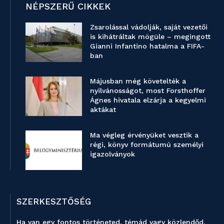
NÉPSZERŰ CIKKEK
Zsarolással vádolják, saját vezetői
is kihátráltak mögüle – megingott
Gianni Infantino hatalma a FIFA-
ban
Májusban még követelték a
nyilvánosságot, most Forsthoffer
Ágnes hivatala elzárja a kegyelmi
aktákat
Ma végleg érvényüket vesztik a
régi, könyv formátumú személyi
igazolványok
SZERKESZTŐSÉG
Ha van egy fontos történeted, témád vagy közlendőd,