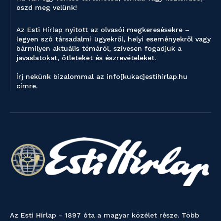
oszd meg velünk!
Az Esti Hírlap nyitott az olvasói megkeresésekre –
legyen szó társadalmi ügyekről, helyi eseményekről vagy
bármilyen aktuális témáról, szívesen fogadjuk a
javaslatokat, ötleteket és észrevételeket.
Írj nekünk bizalommal az info[kukac]estihirlap.hu
címre.
Az Esti Hírlap - 1897 óta a magyar közélet része. Több