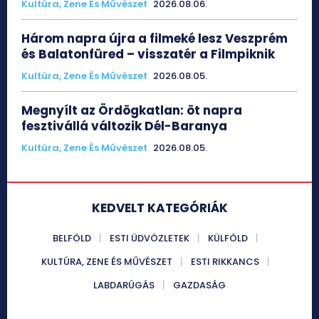
Kultúra, Zene És Művészet
2026.08.06.
Három napra újra a filmeké lesz Veszprém
és Balatonfüred – visszatér a Filmpiknik
Kultúra, Zene És Művészet
2026.08.05.
Megnyílt az Ördögkatlan: öt napra
fesztivállá változik Dél-Baranya
Kultúra, Zene És Művészet
2026.08.05.
KEDVELT KATEGÓRIÁK
BELFÖLD
ESTI ÜDVÖZLETEK
KÜLFÖLD
KULTÚRA, ZENE ÉS MŰVÉSZET
ESTI RIKKANCS
LABDARÚGÁS
GAZDASÁG