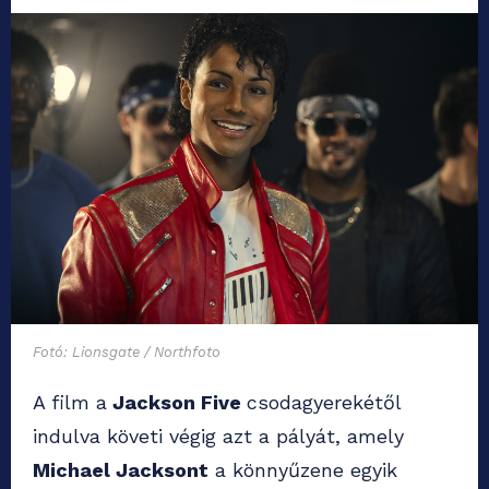
Fotó: Lionsgate / Northfoto
A film a
Jackson Five
csodagyerekétől
indulva követi végig azt a pályát, amely
Michael Jacksont
a könnyűzene egyik