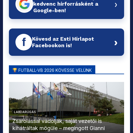
›
kedvenc hírforrásként a
Google-ben!
Kövesd az Esti Hírlapot
f
›
Facebookon is!
FUTBALL-VB 2026 KÖVESSE VELÜNK
LABDARÚGÁS
L
Zsarolással vádolják, saját vezetői is
kihátráltak mögüle – megingott Gianni
Mo