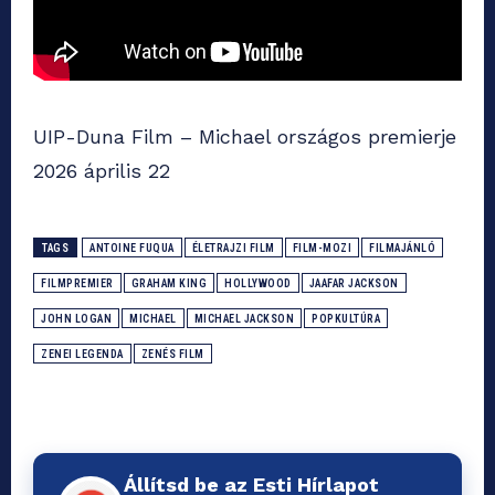
UIP-Duna Film – Michael országos premierje
2026 április 22
TAGS
ANTOINE FUQUA
ÉLETRAJZI FILM
FILM-MOZI
FILMAJÁNLÓ
FILMPREMIER
GRAHAM KING
HOLLYWOOD
JAAFAR JACKSON
JOHN LOGAN
MICHAEL
MICHAEL JACKSON
POPKULTÚRA
ZENEI LEGENDA
ZENÉS FILM
Állítsd be az Esti Hírlapot