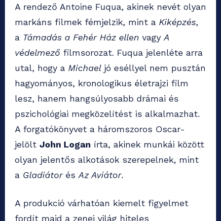
A rendező Antoine Fuqua, akinek nevét olyan
markáns filmek fémjelzik, mint a
Kiképzés
,
a
Támadás a Fehér Ház ellen
vagy
A
védelmező
filmsorozat. Fuqua jelenléte arra
utal, hogy a
Michael
jó eséllyel nem pusztán
hagyományos, kronologikus életrajzi film
lesz, hanem hangsúlyosabb drámai és
pszichológiai megközelítést is alkalmazhat.
A forgatókönyvet a háromszoros Oscar-
jelölt
John Logan
írta, akinek munkái között
olyan jelentős alkotások szerepelnek, mint
a
Gladiátor
és
Az Aviátor
.
A produkció várhatóan kiemelt figyelmet
fordít majd a zenei világ hiteles