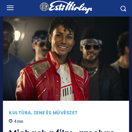
KULTÚRA, ZENE ÉS MŰVÉSZET
4
min.