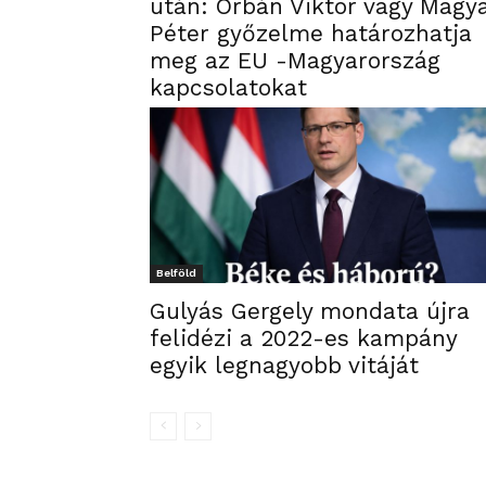
után: Orbán Viktor vagy Magy
Péter győzelme határozhatja
meg az EU -Magyarország
kapcsolatokat
Belföld
Gulyás Gergely mondata újra
felidézi a 2022-es kampány
egyik legnagyobb vitáját