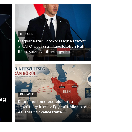
BELFÖLD
Magyar Péter Törökországba utazott
a NATO-csúcsra – távollétében Ruff
Bálint viszi az itthoni ügyeket
KÜLFÖLD
ség
Khamenei temetése előtt nő a
feszültség: Irán az Egyesült Államokat
és Izraelt figyelmeztette