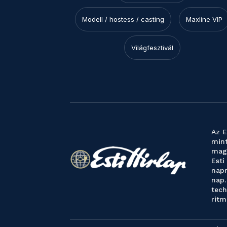
Modell / hostess / casting
Maxline VIP
Világfesztivál
Az E
mint
magy
Esti
napr
nap.
tech
ritm