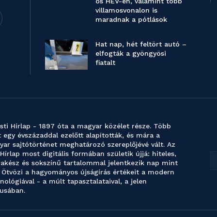
os HÉV-en, valamint több
villamosvonalon is
maradnak a pótlások
Hat nap, hét feltört autó –
elfogták a gyöngyösi
fiatalt
sti Hírlap - 1897 óta a magyar közélet része. Több
 egy évszázaddal ezelőtt alapították, és mára a
ar sajtótörténet meghatározó szereplőjévé vált. Az
 Hírlap most digitális formában születik újjá: hiteles,
akész és sokszínű tartalommal jelentkezik nap mint
 Ötvözi a hagyományos újságírás értékeit a modern
nológiával - a múlt tapasztalataival, a jelen
usában.