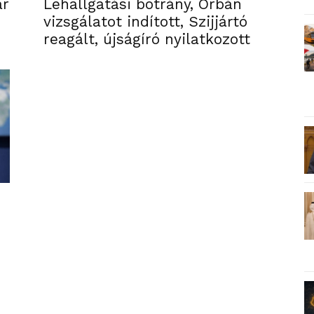
ar
Lehallgatási botrány, Orbán
vizsgálatot indított, Szijjártó
reagált, újságíró nyilatkozott