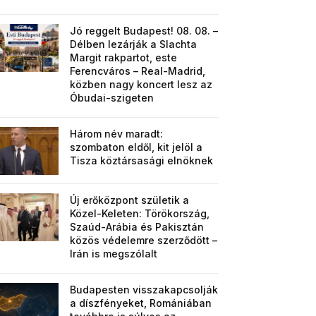
Jó reggelt Budapest! 08. 08. –
Délben lezárják a Slachta
Margit rakpartot, este
Ferencváros – Real-Madrid,
közben nagy koncert lesz az
Óbudai-szigeten
Három név maradt:
szombaton eldől, kit jelöl a
Tisza köztársasági elnöknek
Új erőközpont születik a
Közel-Keleten: Törökország,
Szaúd-Arábia és Pakisztán
közös védelemre szerződött –
Irán is megszólalt
Budapesten visszakapcsolják
a díszfényeket, Romániában