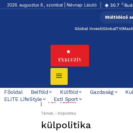
C
2026. augusztus 8., szombat | Névnap: László
30.7
Bud
Múltidéző a
Global Invest
|
GlobalTV
|
Maxl
EXKLUZÍV
Főoldal
Belföld
Külföld
Gazdaság
Ku
ELITE LifeStyle
Esti Sport
Az utolsó délután: 17
TOP TÉMÁK
Témák:
Külpolitika
külpolitika