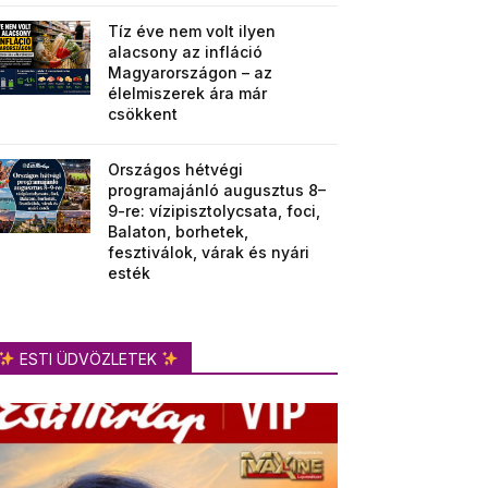
Tíz éve nem volt ilyen
alacsony az infláció
Magyarországon – az
élelmiszerek ára már
csökkent
Országos hétvégi
programajánló augusztus 8–
9-re: vízipisztolycsata, foci,
Balaton, borhetek,
fesztiválok, várak és nyári
esték
ESTI ÜDVÖZLETEK