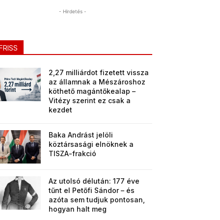
- Hirdetés -
FRISS
2,27 milliárdot fizetett vissza
az államnak a Mészároshoz
köthető magántőkealap –
Vitézy szerint ez csak a
kezdet
Baka Andrást jelöli
köztársasági elnöknek a
TISZA-frakció
Az utolsó délután: 177 éve
tűnt el Petőfi Sándor – és
azóta sem tudjuk pontosan,
hogyan halt meg