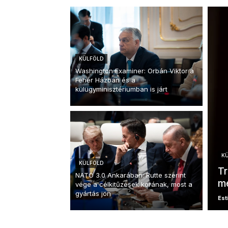
KÜLFÖLD
Washington Examiner: Orbán Viktor a
Fehér Házban és a
külügyminisztériumban is járt
K
KÜLFÖLD
Tr
NATO 3.0 Ankarában: Rutte szerint
me
vége a célkitűzések korának, most a
gyártás jön
Esti