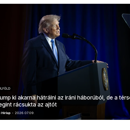
ÜLFÖLD
ump ki akarna hátrálni az iráni háborúból, de a tér
gint rácsukta az ajtót
 Hírlap
-
2026.07.09.