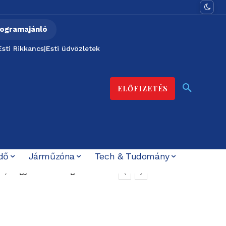
ogramajánló
Esti Rikkancs
|
Esti üdvözletek
ELŐFIZETÉS
dő
Járműzóna
Tech & Tudomány
an, hogyan halt meg