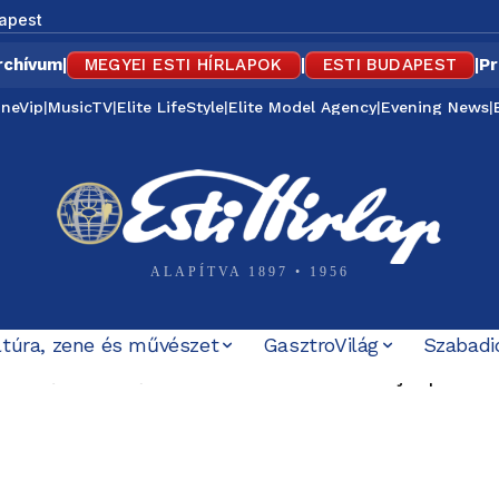
apest
rchívum
|
MEGYEI ESTI HÍRLAPOK
|
ESTI BUDAPEST
|
Pr
ineVip
|
MusicTV
|
Elite LifeStyle
|
Elite Model Agency
|
Evening News
|
ALAPÍTVA 1897 • 1956
ltúra, zene és művészet
GasztroVilág
Szabadi
7 éve tűnt el Petőfi Sándor – és azóta sem tudjuk pontos