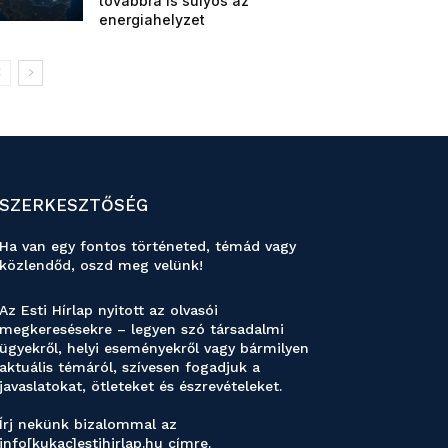
továbbra is súlyos az
energiahelyzet
SZERKESZTŐSÉG
Ha van egy fontos történeted, témád vagy
közlendőd, oszd meg velünk!
Az Esti Hírlap nyitott az olvasói
megkeresésekre – legyen szó társadalmi
ügyekről, helyi eseményekről vagy bármilyen
aktuális témáról, szívesen fogadjuk a
javaslatokat, ötleteket és észrevételeket.
Írj nekünk bizalommal az
info[kukac]estihirlap.hu címre.