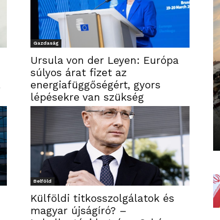
Gazdaság
Ursula von der Leyen: Európa
súlyos árat fizet az
a
energiafüggőségért, gyors
lépésekre van szükség
Belföld
Külföldi titkosszolgálatok és
magyar újságíró? –