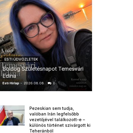
ESTI ÜDVÖZLETEK
ESTI ÜDVÖZLETE
Boldog Születésnapot Temesvári
Boldog Szüle
Edina
Boglárka
Esti Hírlap
-
2026.08.08.
0
Esti Hírlap
-
2026.0
Pezeskian sem tudja,
valóban Irán legfelsőbb
vezetőjével találkozott-e –
különös történet szivárgott ki
Teheránból