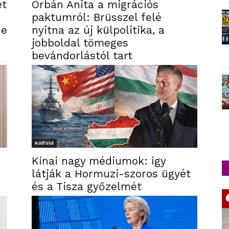
et
Orbán Anita a migrációs
paktumról: Brüsszel felé
ne
nyitna az új külpolitika, a
jobboldal tömeges
bevándorlástól tart
Külföld
Kínai nagy médiumok: így
látják a Hormuzi-szoros ügyét
és a Tisza győzelmét