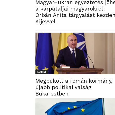
Magyar–ukrán egyeztetés jöh
a kárpátaljai magyarokról:
Orbán Anita tárgyalást kezde
Kijevvel
Külföld
Megbukott a román kormány,
újabb politikai válság
Bukarestben