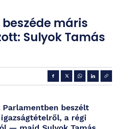
ő beszéde máris
zott: Sulyok Tamás
a Parlamentben beszélt
 igazságtételről, a régi
áról — majd Sulyok Tamás