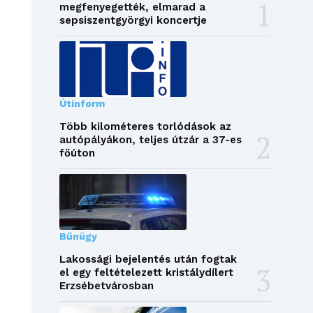
megfenyegették, elmarad a
sepsiszentgyörgyi koncertje
Útinform
Több kilométeres torlódások az
autópályákon, teljes útzár a 37-es
főúton
Bűnügy
Lakossági bejelentés után fogtak
el egy feltételezett kristálydílert
Erzsébetvárosban