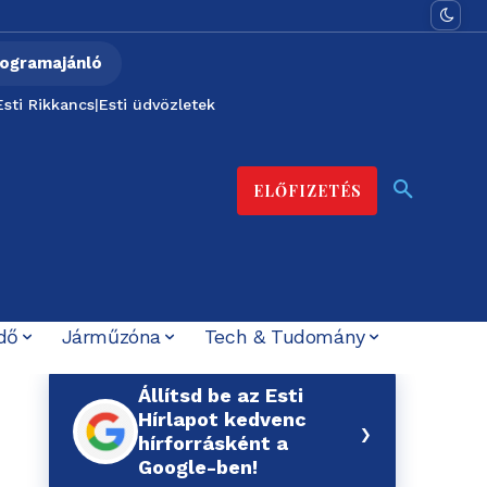
ogramajánló
Esti Rikkancs
|
Esti üdvözletek
ELŐFIZETÉS
dő
Járműzóna
Tech & Tudomány
Állítsd be az Esti
Hírlapot kedvenc
›
hírforrásként a
Google-ben!