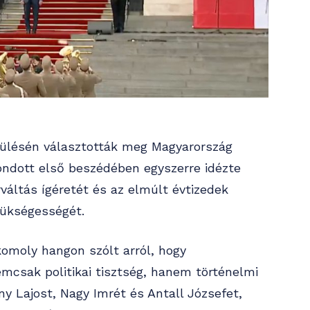
 ülésén választották meg Magyarország
ondott első beszédében egyszerre idézte
váltás ígéretét és az elmúlt évtizedek
zükségességét.
komoly hangon szólt arról, hogy
mcsak politikai tisztség, hanem történelmi
ny Lajost, Nagy Imrét és Antall Józsefet,