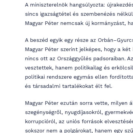
A miniszterelnök hangsúlyozta: újrakezd
sincs igazságtétel és szembenézés nélkül
Magyar Péter nemcsak új kormányzást, han
A beszéd egyik egy része az Orbán–Gyurcsá
Magyar Péter szerint jelképes, hogy a ké
nincs ott az Országgyűlés padsoraiban. 
vesztettek, hanem politikailag és erkölcs
politikai rendszere egymás ellen fordítot
és társadalmi tartalékokat élt fel.
Magyar Péter ezután sorra vette, milyen á
szegénységről, nyugdíjasokról, gyermekvéd
korrupcióról, az uniós források elvesztésér
sokszor nem a polgárokat, hanem egy szűk 