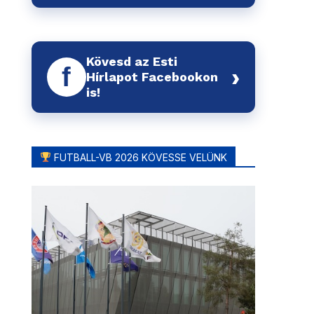
Kövesd az Esti
f
›
Hírlapot Facebookon
is!
FUTBALL-VB 2026 KÖVESSE VELÜNK