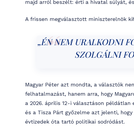
majd arról beszélt: érti a hivatal súlyát, é
A frissen megválasztott miniszterelnök ki
„ÉN NEM URALKODNI 
SZOLGÁLNI F
Magyar Péter azt mondta, a választók ne
felhatalmazást, hanem arra, hogy Magyaro
a 2026. április 12-i választáson példátlan
és a Tisza Párt győzelme azt jelenti, hogy
évtizedek óta tartó politikai sodródást.