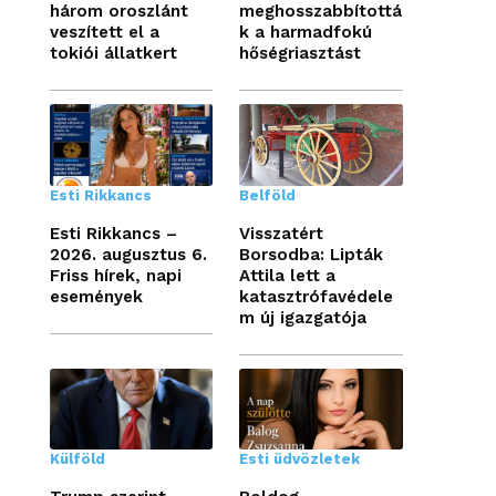
három oroszlánt
meghosszabbítottá
veszített el a
k a harmadfokú
tokiói állatkert
hőségriasztást
Esti Rikkancs
Belföld
Esti Rikkancs –
Visszatért
2026. augusztus 6.
Borsodba: Lipták
Friss hírek, napi
Attila lett a
események
katasztrófavédele
m új igazgatója
Külföld
Esti üdvözletek