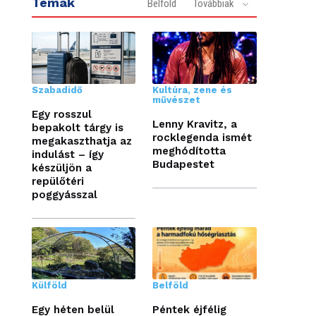
Témák
Belföld
Továbbiak
Szabadidő
Kultúra, zene és
művészet
Egy rosszul
Lenny Kravitz, a
bepakolt tárgy is
rocklegenda ismét
megakaszthatja az
meghódította
indulást – így
Budapestet
készüljön a
repülőtéri
poggyásszal
Külföld
Belföld
Egy héten belül
Péntek éjfélig