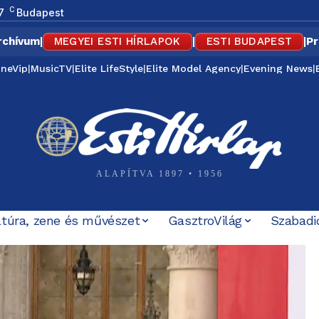
C
7
Budapest
rchívum
|
MEGYEI ESTI HÍRLAPOK
|
ESTI BUDAPEST
|
Pr
ineVip
|
MusicTV
|
Elite LifeStyle
|
Elite Model Agency
|
Evening News
|
ALAPÍTVA 1897 • 1956
ltúra, zene és művészet
GasztroVilág
Szabadi