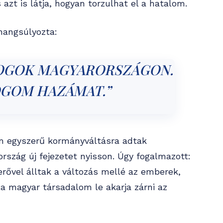
s azt is látja, hogyan torzulhat el a hatalom.
hangsúlyozta:
FOGOK MAGYARORSZÁGON.
OGOM HAZÁMAT.”
m egyszerű kormányváltásra adtak
rszág új fejezetet nyisson. Úgy fogalmazott:
 erővel álltak a változás mellé az emberek,
 a magyar társadalom le akarja zárni az