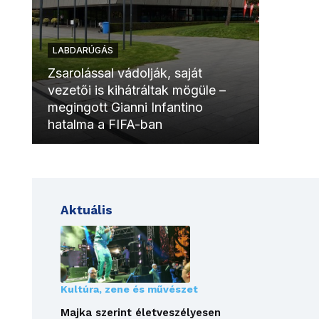
LABDARÚGÁS
LABDAR
Zsarolással vádolják, saját
vezetői is kihátráltak mögüle –
Molinóv
megingott Gianni Infantino
szurkol
hatalma a FIFA-ban
meccsk
Aktuális
Kultúra, zene és művészet
Majka szerint életveszélyesen