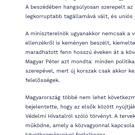
A beszédében hangsúlyosan szerepelt az i
legkorruptabb tagállamává vált, és uniós
A miniszterelnök ugyanakkor nemcsak a vo
ellenzékről is keményen beszélt, kiemelte
maradhatott fenn hosszú éveken át a köv
Magyar Péter azt mondta: minden politikai
szerepével, mert új korszak csak akkor k
felelősségek.
Magyarország többé nem lehet következmé
bejelentette, hogy az elsők között nyújtj
Védelmi Hivatalról szóló törvényt. A terve
működne, amely a közvagyonnal kapcsolato
következményeivel foglalkozna.