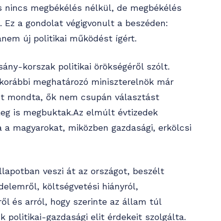
és nincs megbékélés nélkül, de megbékélés
. Ez a gondolat végigvonult a beszéden:
em új politikai működést ígért.
ny-korszak politikai örökségéről szólt.
t korábbi meghatározó miniszterelnök már
Azt mondta, ők nem csupán választást
ileg is megbuktak.Az elmúlt évtizedek
ta a magyarokat, miközben gazdasági, erkölcsi
llapotban veszi át az országot, beszélt
elemről, költségvetési hiányról,
ől és arról, hogy szerinte az állam túl
politikai-gazdasági elit érdekeit szolgálta.