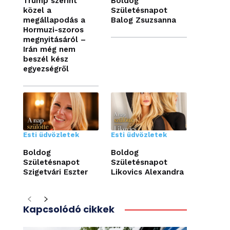
Trump szerint
Boldog
közel a
Születésnapot
megállapodás a
Balog Zsuzsanna
Hormuzi-szoros
megnyitásáról –
Irán még nem
beszél kész
egyezségről
Esti üdvözletek
Esti üdvözletek
Boldog
Boldog
Születésnapot
Születésnapot
Szigetvári Eszter
Likovics Alexandra
Kapcsolódó cikkek