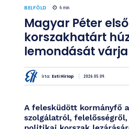
BELFÖLD
6
min.
Magyar Péter els
korszakhatárt hú
lemondását várja
írta:
Esti Hírlap
2026.05.09.
A felesküdött kormányfő 
szolgálatról, felelősségről,
politikai korszak lezárás