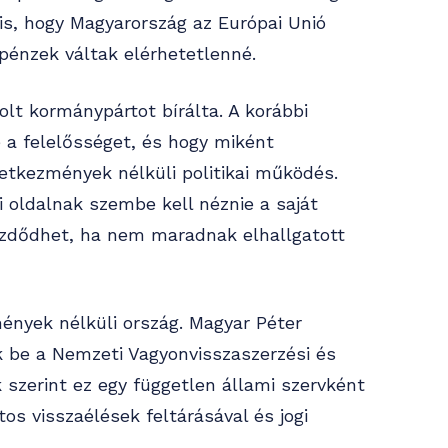
s, hogy Magyarország az Európai Unió
 pénzek váltak elérhetetlenné.
lt kormánypártot bírálta. A korábbi
 a felelősséget, és hogy miként
etkezmények nélküli politikai működés.
 oldalnak szembe kell néznie a saját
ezdődhet, ha nem maradnak elhallgatott
nyek nélküli ország. Magyar Péter
ák be a Nemzeti Vagyonvisszaszerzési és
k szerint ez egy független állami szervként
s visszaélések feltárásával és jogi