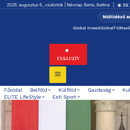
2026. augusztus 6., csütörtök | Névnap: Berta, Bettina
39.
Múltidéző a
Global Invest
|
GlobalTV
|
Maxl
EXKLUZÍV
Főoldal
Belföld
Külföld
Gazdaság
Ku
ELITE LifeStyle
Esti Sport