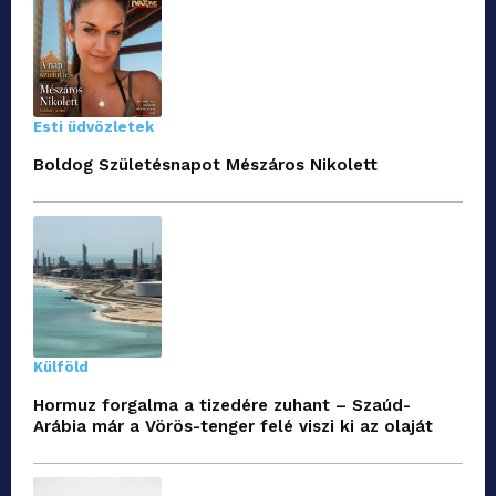
Esti üdvözletek
Boldog Születésnapot Mészáros Nikolett
Külföld
Hormuz forgalma a tizedére zuhant – Szaúd-
Arábia már a Vörös-tenger felé viszi ki az olaját