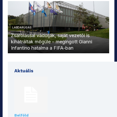
LABDARÚGÁS
L
Zsarolással vádolják, saját vezetői is
kihátráltak mögüle – megingott Gianni
Mo
Infantino hatalma a FIFA-ban
el
Aktuális
Belföld