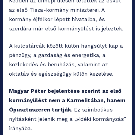
Kedden az ünnepi ülésen letették az esküt
az első Tisza-kormány miniszterei. A
kormány éjfélkor lépett hivatalba, és
szerdára már első kormányülést is jeleztek.
A kulcstárcák között külön hangsúlyt kap a
pénzügy, a gazdaság és energetika, a
közlekedés és beruházás, valamint az
oktatás és egészségügy külön kezelése.
Magyar Péter bejelentése szerint az első
kormányülést nem a Karmelitában, hanem
Ópusztaszeren tartják.
Ez szimbolikus
nyitásként jelenik meg a „vidéki kormányzás”
irányába.