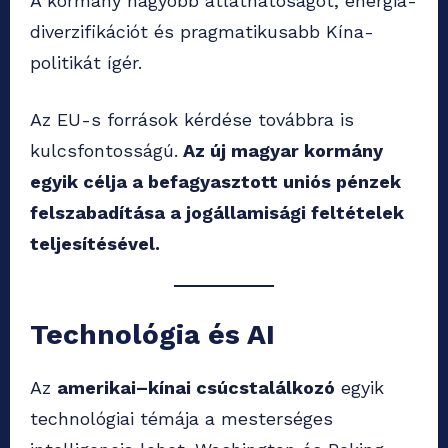
A kormány nagyobb átláthatóságot, energia-
diverzifikációt és pragmatikusabb Kína-
politikát ígér.
Az EU-s források kérdése továbbra is
kulcsfontosságú.
Az új magyar kormány
egyik célja a befagyasztott uniós pénzek
felszabadítása a jogállamisági feltételek
teljesítésével.
Technológia és AI
Az
amerikai–kínai csúcstalálkozó
egyik
technológiai témája a mesterséges