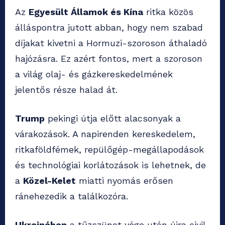
Az
Egyesült Államok és Kína
ritka közös
álláspontra jutott abban, hogy nem szabad
díjakat kivetni a Hormuzi-szoroson áthaladó
hajózásra. Ez azért fontos, mert a szoroson
a világ olaj- és gázkereskedelmének
jelentős része halad át.
Trump
pekingi útja előtt alacsonyak a
várakozások. A napirenden kereskedelem,
ritkaföldfémek, repülőgép-megállapodások
és technológiai korlátozások is lehetnek, de
a
Közel-Kelet
miatti nyomás erősen
ránehezedik a találkozóra.
Ukrajnában
a tűzszünet vége után újra civil