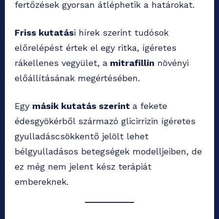
fertőzések gyorsan átléphetik a határokat.
Friss kutatás
i hírek szerint tudósok
előrelépést értek el egy ritka, ígéretes
rákellenes vegyület, a
mitrafillin
növényi
előállításának megértésében.
Egy
másik kutatás szerint
a fekete
édesgyökérből származó glicirrizin ígéretes
gyulladáscsökkentő jelölt lehet
bélgyulladásos betegségek modelljeiben, de
ez még nem jelent kész terápiát
embereknek.