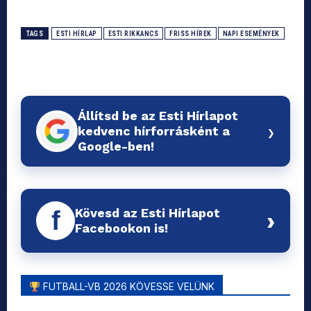
TAGS
ESTI HÍRLAP
ESTI RIKKANCS
FRISS HÍREK
NAPI ESEMÉNYEK
Állítsd be az Esti Hírlapot
›
kedvenc hírforrásként a
Google-ben!
Kövesd az Esti Hírlapot
f
›
Facebookon is!
FUTBALL-VB 2026 KÖVESSE VELÜNK