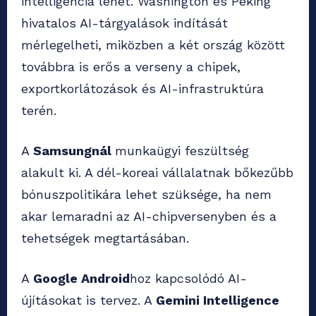
intelligencia lehet. Washington és Peking
hivatalos AI-tárgyalások indítását
mérlegelheti, miközben a két ország között
továbbra is erős a verseny a chipek,
exportkorlátozások és AI-infrastruktúra
terén.
A
Samsungnál
munkaügyi feszültség
alakult ki. A dél-koreai vállalatnak bőkezűbb
bónuszpolitikára lehet szüksége, ha nem
akar lemaradni az AI-chipversenyben és a
tehetségek megtartásában.
A
Google Android
hoz kapcsolódó AI-
újításokat is tervez. A
Gemini Intelligence