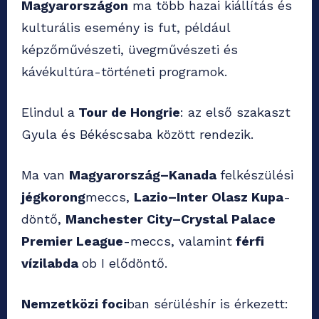
Magyarországon
ma több hazai kiállítás és
kulturális esemény is fut, például
képzőművészeti, üvegművészeti és
kávékultúra-történeti programok.
Elindul a
Tour de Hongrie
: az első szakaszt
Gyula és Békéscsaba között rendezik.
Ma van
Magyarország–Kanada
felkészülési
jégkorong
meccs,
Lazio–Inter Olasz Kupa
-
döntő,
Manchester City–Crystal Palace
Premier League
-meccs, valamint
férfi
vízilabda
ob I elődöntő.
Nemzetközi foci
ban sérüléshír is érkezett: