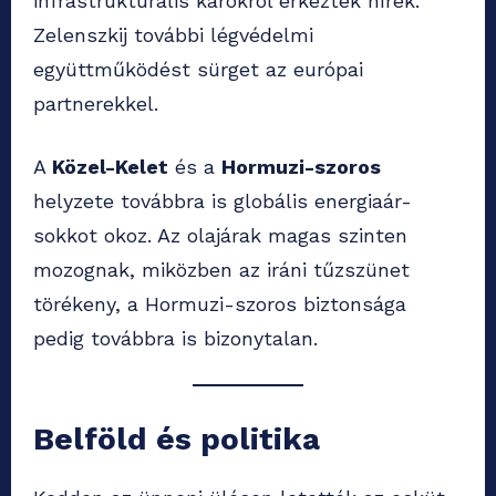
infrastrukturális károkról érkeztek hírek.
Zelenszkij további légvédelmi
együttműködést sürget az európai
partnerekkel.
A
Közel-Kelet
és a
Hormuzi-szoros
helyzete továbbra is globális energiaár-
sokkot okoz. Az olajárak magas szinten
mozognak, miközben az iráni tűzszünet
törékeny, a Hormuzi-szoros biztonsága
pedig továbbra is bizonytalan.
Belföld és politika