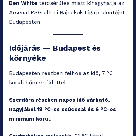
Ben White
térdsérülés miatt kihagyhatja az
Arsenal PSG elleni Bajnokok Ligája-döntőjét
Budapesten.
Időjárás — Budapest és
környéke
Budapesten részben felhős az idő, 7 °C
körüli hőmérséklettel.
Szerdára részben napos idő várható,
nagyjából 18 °C-os csúccsal és 6 °C-os
minimum körül.
Csütörtökön
melegebb, 21 °C körüli