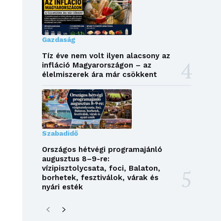
Gazdaság
Tíz éve nem volt ilyen alacsony az
infláció Magyarországon – az
élelmiszerek ára már csökkent
Szabadidő
Országos hétvégi programajánló
augusztus 8–9-re:
vízipisztolycsata, foci, Balaton,
borhetek, fesztiválok, várak és
nyári esték