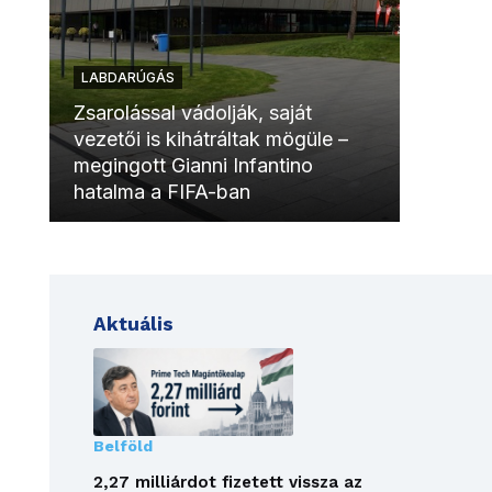
LABDARÚGÁS
LABDAR
Zsarolással vádolják, saját
vezetői is kihátráltak mögüle –
Molinóv
megingott Gianni Infantino
szurkol
hatalma a FIFA-ban
meccsk
Aktuális
Belföld
2,27 milliárdot fizetett vissza az