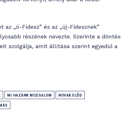
ét az „ó-Fidesz” és az „új-Fidesznek”
lyosabb részének nevezte. Szerinte a döntés
t szolgálja, amit állítása szerint egyedül a
K
MI HAZÁNK MOZGALOM
NOVÁK ELŐD
AMÁS