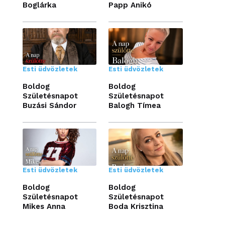
Boglárka
Papp Anikó
Esti üdvözletek
Esti üdvözletek
Boldog
Boldog
Születésnapot
Születésnapot
Buzási Sándor
Balogh Tímea
Esti üdvözletek
Esti üdvözletek
Boldog
Boldog
Születésnapot
Születésnapot
Mikes Anna
Boda Krisztina