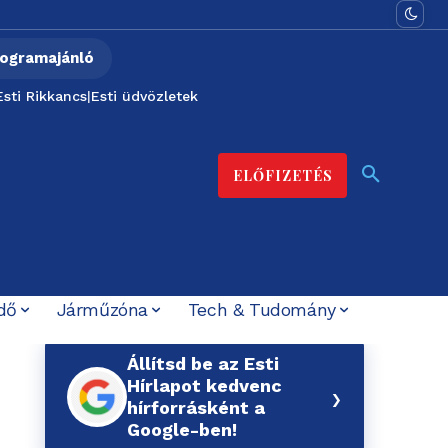
ogramajánló
Esti Rikkancs
|
Esti üdvözletek
ELŐFIZETÉS
dő
Járműzóna
Tech & Tudomány
Állítsd be az Esti
Hírlapot kedvenc
›
hírforrásként a
Google-ben!