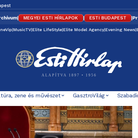
apest
rchívum
|
MEGYEI ESTI HÍRLAPOK
|
ESTI BUDAPEST
|
Pr
ineVip
|
MusicTV
|
Elite LifeStyle
|
Elite Model Agency
|
Evening News
|
ALAPÍTVA 1897 • 1956
ltúra, zene és művészet
GasztroVilág
Szabadi