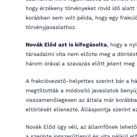
hogy érzékeny törvényeket rövid idő alatt 
korábban sem volt példa, hogy egy frakci
törvényjavaslathoz.
Novák Előd
azt is kifogásolta
, hogy a ny
társadalmi vita nem előzte meg a döntést,
három órával a szavazás előtt jelent meg
A frakcióvezető-helyettes szerint bár a h
megtiltották a módosító javaslatok benyú
visszamenőlegesen az általa már korábba
eltörlését ellenezte. Álláspontja szerint 
Novák Előd úgy véli, az államfőnek lehet
a szerinte jogszerűtlenül és vita nélkül e