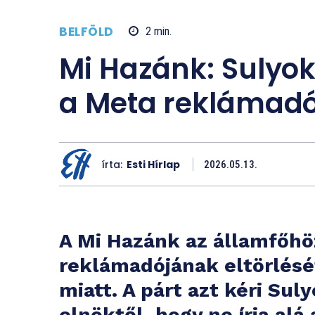
BELFÖLD
2
min.
Mi Hazánk: Sulyok
a Meta reklámadój
írta:
Esti Hírlap
2026.05.13.
A Mi Hazánk az államfőhö
reklámadójának eltörlésé
miatt. A párt azt kéri Su
elnöktől, hogy ne írja alá