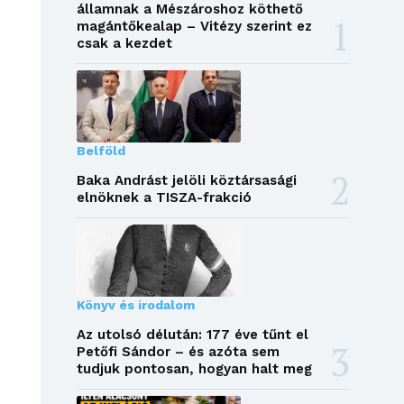
államnak a Mészároshoz köthető
magántőkealap – Vitézy szerint ez
csak a kezdet
Belföld
Baka Andrást jelöli köztársasági
elnöknek a TISZA-frakció
Könyv és irodalom
Az utolsó délután: 177 éve tűnt el
Petőfi Sándor – és azóta sem
tudjuk pontosan, hogyan halt meg