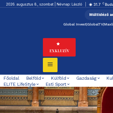
C
2026. augusztus 8., szombat | Névnap: László
31.7
Bud
Múltidéző a
Global Invest
|
GlobalTV
|
Maxl
EXKLUZÍV
Főoldal
Belföld
Külföld
Gazdaság
Ku
ELITE LifeStyle
Esti Sport