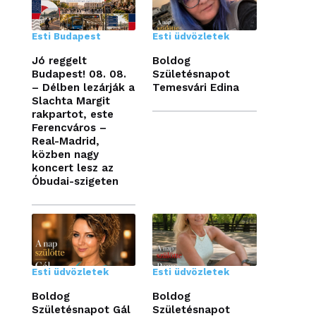
Esti Budapest
Esti üdvözletek
Jó reggelt
Boldog
Budapest! 08. 08.
Születésnapot
– Délben lezárják a
Temesvári Edina
Slachta Margit
rakpartot, este
Ferencváros –
Real-Madrid,
közben nagy
koncert lesz az
Óbudai-szigeten
Esti üdvözletek
Esti üdvözletek
Boldog
Boldog
Születésnapot Gál
Születésnapot