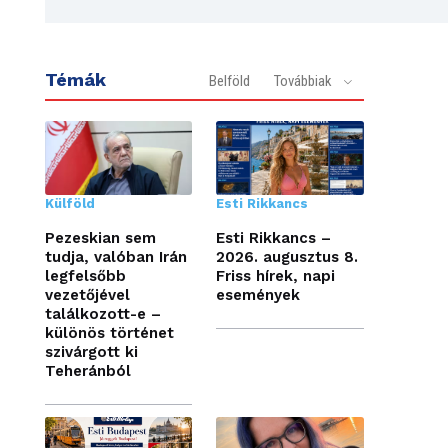
Témák
Belföld
Továbbiak
Külföld
Esti Rikkancs
Pezeskian sem
Esti Rikkancs –
tudja, valóban Irán
2026. augusztus 8.
legfelsőbb
Friss hírek, napi
vezetőjével
események
találkozott-e –
különös történet
szivárgott ki
Teheránból