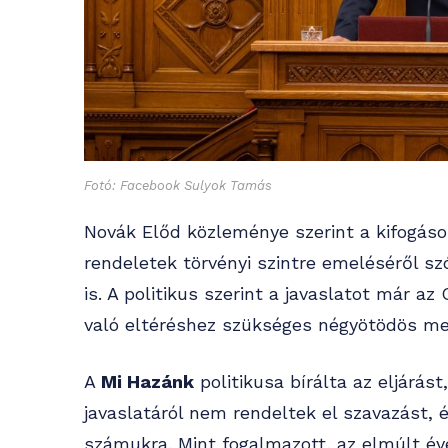
Fotó: Facebook Sulyok Tamás
Novák Előd közleménye szerint a kifogáso
rendeletek törvényi szintre emeléséről sz
is. A politikus szerint a javaslatot már a
való eltéréshez szükséges négyötödös meg
A
Mi Hazánk
politikusa bírálta az eljárást
javaslatáról nem rendeltek el szavazást, 
számukra. Mint fogalmazott, az elmúlt éve