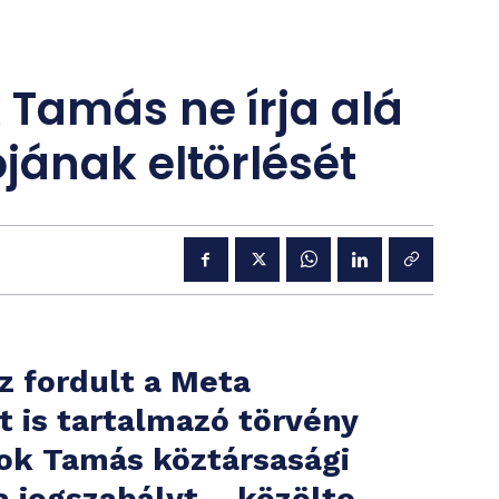
 Tamás ne írja alá
ának eltörlését
z fordult a Meta
t is tartalmazó törvény
lyok Tamás köztársasági
 a jogszabályt – közölte