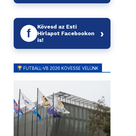
Kövesd az Esti
f
›
Hírlapot Facebookon
is!
FUTBALL-VB 2026 KÖVESSE VELÜNK