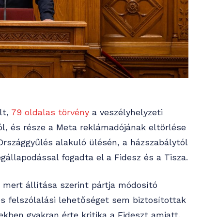
lt,
79 oldalas törvény
a veszélyhelyzeti
ól, és része a Meta reklámadójának eltörlése
z Országgyűlés alakuló ülésén, a házszabálytól
állapodással fogadta el a Fidesz és a Tisza.
, mert állítása szerint pártja módosító
és felszólalási lehetőséget sem biztosítottak
kben gyakran érte kritika a Fideszt amiatt,