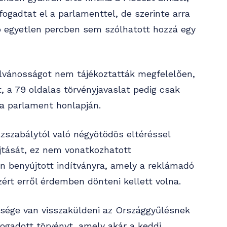
fogadtat el a parlamenttel, de szerinte arra
ó egyetlen percben sem szólhatott hozzá egy
ilvánosságot nem tájékoztatták megfelelően,
 a 79 oldalas törvényjavaslat pedig csak
 a parlament honlapján.
ázszabálytól való négyötödös eltéréssel
jtását, ez nem vonatkozhatott
n benyújtott indítványra, amely a reklámadó
ezért erről érdemben dönteni kellett volna.
ősége van visszaküldeni az Országgyűlésnek
lfogadott törvényt, amely akár a keddi