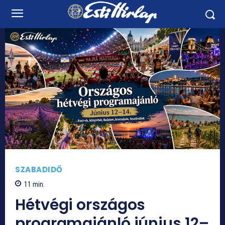
SZABADIDŐ
11
min.
Hétvégi országos
programajánló június 12–