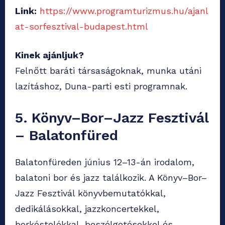
Link:
https://www.programturizmus.hu/ajanl
at-sorfesztival-budapest.html
Kinek ajánljuk?
Felnőtt baráti társaságoknak, munka utáni
lazításhoz, Duna-parti esti programnak.
5. Könyv–Bor–Jazz Fesztivál
– Balatonfüred
Balatonfüreden június 12–13-án irodalom,
balatoni bor és jazz találkozik. A Könyv–Bor–
Jazz Fesztivál könyvbemutatókkal,
dedikálásokkal, jazzkoncertekkel,
borkóstolókkal, beszélgetésekkel és