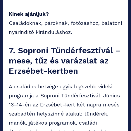
Kinek ajánljuk?
Családoknak, pároknak, fotózáshoz, balatoni
nyárindító kiránduláshoz.
7. Soproni Tündérfesztivál –
mese, tűz és varázslat az
Erzsébet-kertben
A családos hétvége egyik legszebb vidéki
programja a Soproni Tündérfesztivál. Június
13–14-én az Erzsébet-kert két napra mesés
szabadtéri helyszínné alakul: tündérek,
manók, játékos programok, családi