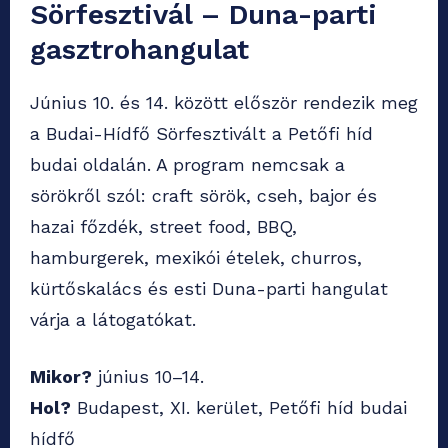
Sörfesztivál – Duna-parti
gasztrohangulat
Június 10. és 14. között először rendezik meg
a Budai-Hídfő Sörfesztivált a Petőfi híd
budai oldalán. A program nemcsak a
sörökről szól: craft sörök, cseh, bajor és
hazai főzdék, street food, BBQ,
hamburgerek, mexikói ételek, churros,
kürtőskalács és esti Duna-parti hangulat
várja a látogatókat.
Mikor?
június 10–14.
Hol?
Budapest, XI. kerület, Petőfi híd budai
hídfő