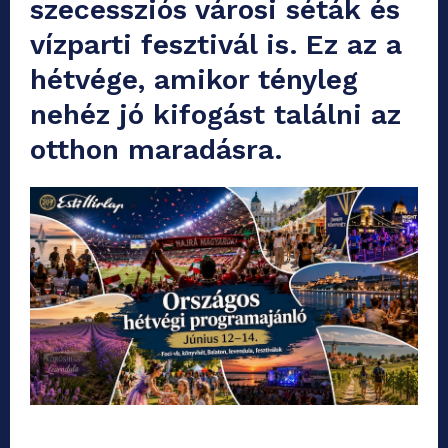
szecessziós városi séták és
vízparti fesztivál is. Ez az a
hétvége, amikor tényleg
nehéz jó kifogást találni az
otthon maradásra.