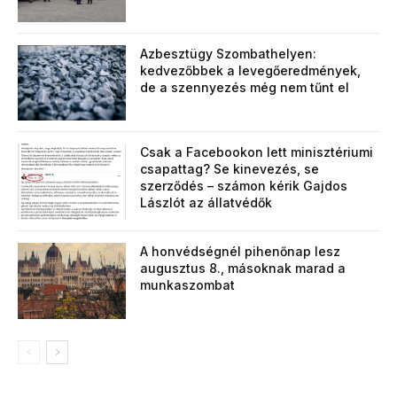
Azbesztügy Szombathelyen:
kedvezőbbek a levegőeredmények,
de a szennyezés még nem tűnt el
Csak a Facebookon lett minisztériumi
csapattag? Se kinevezés, se
szerződés – számon kérik Gajdos
Lászlót az állatvédők
A honvédségnél pihenőnap lesz
augusztus 8., másoknak marad a
munkaszombat