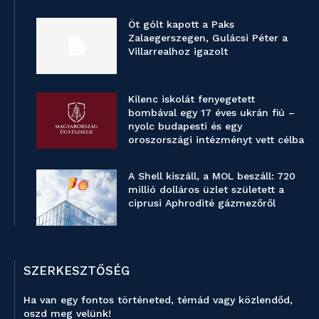
Öt gólt kapott a Paks
Zalaegerszegen, Gulácsi Péter a
Villarrealhoz igazolt
Kilenc iskolát fenyegetett
bombával egy 17 éves ukrán fiú –
nyolc budapesti és egy
oroszországi intézményt vett célba
A Shell kiszáll, a MOL beszáll: 720
millió dolláros üzlet született a
ciprusi Aphrodité gázmezőről
SZERKESZTŐSÉG
Ha van egy fontos történeted, témád vagy közlendőd,
oszd meg velünk!