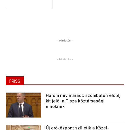
- Hirdetés -
- Hirdetés -
FRISS
Három név maradt: szombaton eldől,
kit jelöl a Tisza köztársasági
elnöknek
Új erőközpont születik a Közel-