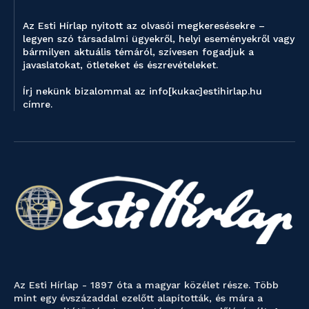
Az Esti Hírlap nyitott az olvasói megkeresésekre –
legyen szó társadalmi ügyekről, helyi eseményekről vagy
bármilyen aktuális témáról, szívesen fogadjuk a
javaslatokat, ötleteket és észrevételeket.
Írj nekünk bizalommal az info[kukac]estihirlap.hu
címre.
Az Esti Hírlap - 1897 óta a magyar közélet része. Több
mint egy évszázaddal ezelőtt alapították, és mára a