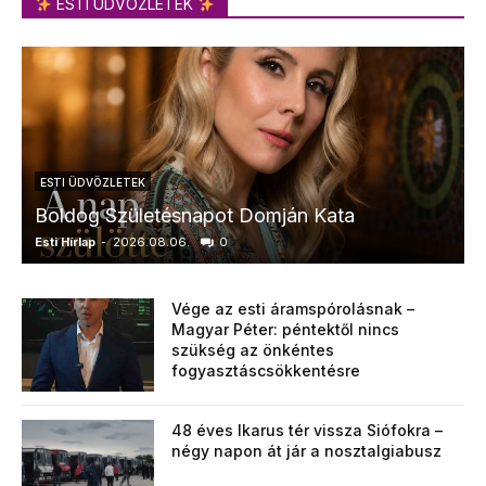
ESTI ÜDVÖZLETEK
ESTI ÜDVÖZLETEK
Boldog Születésnapot Domján Kata
Esti Hírlap
-
2026.08.06.
0
E
Vége az esti áramspórolásnak –
Magyar Péter: péntektől nincs
szükség az önkéntes
fogyasztáscsökkentésre
48 éves Ikarus tér vissza Siófokra –
négy napon át jár a nosztalgiabusz