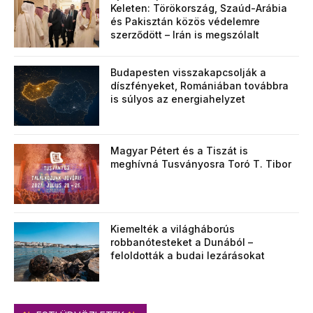
Keleten: Törökország, Szaúd-Arábia
és Pakisztán közös védelemre
szerződött – Irán is megszólalt
Budapesten visszakapcsolják a
díszfényeket, Romániában továbbra
is súlyos az energiahelyzet
Magyar Pétert és a Tiszát is
meghívná Tusványosra Toró T. Tibor
Kiemelték a világháborús
robbanótesteket a Dunából –
feloldották a budai lezárásokat