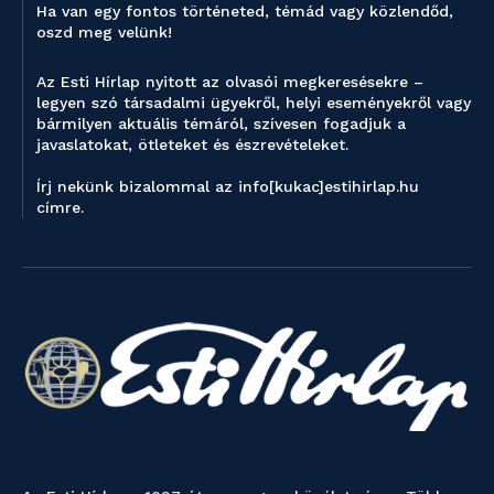
Ha van egy fontos történeted, témád vagy közlendőd,
oszd meg velünk!
Az Esti Hírlap nyitott az olvasói megkeresésekre –
legyen szó társadalmi ügyekről, helyi eseményekről vagy
bármilyen aktuális témáról, szívesen fogadjuk a
javaslatokat, ötleteket és észrevételeket.
Írj nekünk bizalommal az info[kukac]estihirlap.hu
címre.