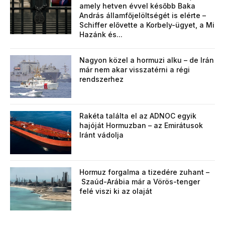
amely hetven évvel később Baka
András államfőjelöltségét is elérte –
Schiffer elővette a Korbely-ügyet, a Mi
Hazánk és...
Nagyon közel a hormuzi alku – de Irán
már nem akar visszatérni a régi
rendszerhez
Rakéta találta el az ADNOC egyik
hajóját Hormuzban – az Emirátusok
Iránt vádolja
Hormuz forgalma a tizedére zuhant –
Szaúd-Arábia már a Vörös-tenger
felé viszi ki az olaját