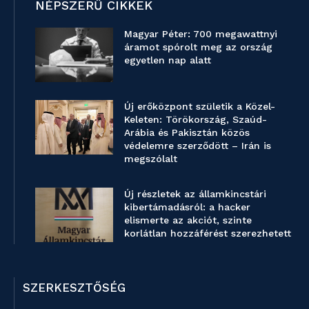
NÉPSZERŰ CIKKEK
Magyar Péter: 700 megawattnyi
áramot spórolt meg az ország
egyetlen nap alatt
Új erőközpont születik a Közel-
Keleten: Törökország, Szaúd-
Arábia és Pakisztán közös
védelemre szerződött – Irán is
megszólalt
Új részletek az államkincstári
kibertámadásról: a hacker
elismerte az akciót, szinte
korlátlan hozzáférést szerezhetett
SZERKESZTŐSÉG