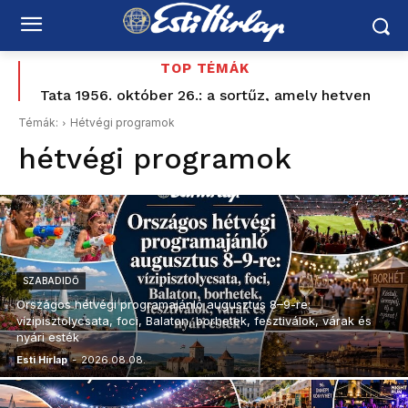
TOP TÉMÁK
Tata 1956. október 26.: a sortűz, amely hetven
Nagyon közel a hormuzi alku – de Irán már nem
évvel később Baka András államfőjelöltségét is
akar visszatérni a régi rendszerhez
Témák:
Hétvégi programok
elérte – Schiffer elővette a Korbely-ügyet, a Mi
hétvégi programok
Hazánk és...
SZABADIDŐ
Országos hétvégi programajánló augusztus 8–9-re:
vízipisztolycsata, foci, Balaton, borhetek, fesztiválok, várak és
nyári esték
Esti Hírlap
-
2026.08.08.