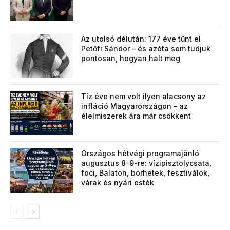
Az utolsó délután: 177 éve tűnt el
Petőfi Sándor – és azóta sem tudjuk
pontosan, hogyan halt meg
Tíz éve nem volt ilyen alacsony az
infláció Magyarországon – az
élelmiszerek ára már csökkent
Országos hétvégi programajánló
augusztus 8–9-re: vízipisztolycsata,
foci, Balaton, borhetek, fesztiválok,
várak és nyári esték