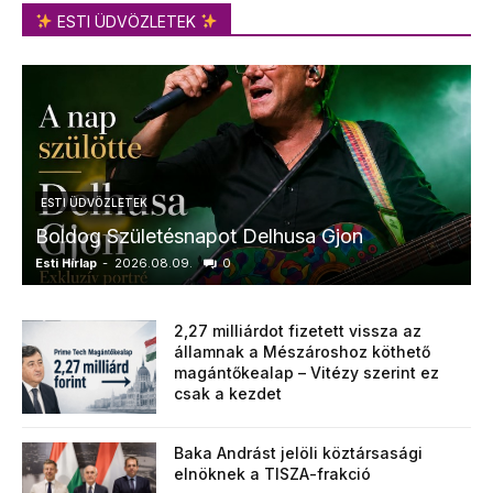
ESTI ÜDVÖZLETEK
ESTI ÜDVÖZLETEK
Boldog Születésnapot Delhusa Gjon
Esti Hírlap
-
2026.08.09.
0
E
2,27 milliárdot fizetett vissza az
államnak a Mészároshoz köthető
magántőkealap – Vitézy szerint ez
csak a kezdet
Baka Andrást jelöli köztársasági
elnöknek a TISZA-frakció