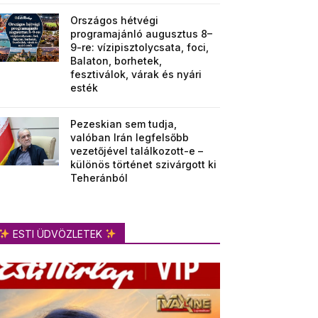
Országos hétvégi
programajánló augusztus 8–
9-re: vízipisztolycsata, foci,
Balaton, borhetek,
fesztiválok, várak és nyári
esték
Pezeskian sem tudja,
valóban Irán legfelsőbb
vezetőjével találkozott-e –
különös történet szivárgott ki
Teheránból
ESTI ÜDVÖZLETEK