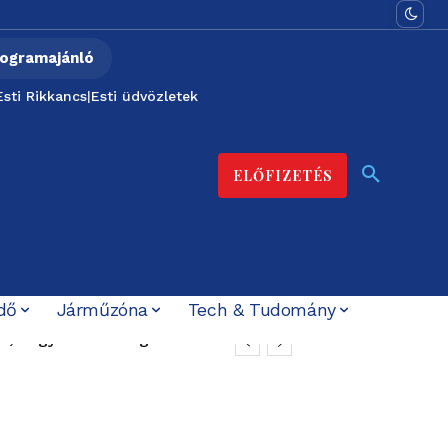
ogramajánló
Esti Rikkancs
|
Esti üdvözletek
ELŐFIZETÉS
dő
Járműzóna
Tech & Tudomány
, hogyan halt meg
ára már csökkent