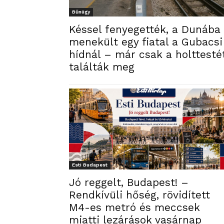
Bűnügy
Késsel fenyegették, a Dunába
menekült egy fiatal a Gubacsi
hídnál – már csak a holttesté
találták meg
Esti Budapest
Jó reggelt, Budapest! –
Rendkívüli hőség, rövidített
M4-es metró és meccsek
miatti lezárások vasárnap