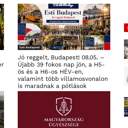
Esti Budapest
Jó reggelt, Budapest! 08.05. –
er
Újabb 39 fokos nap jön, a H5-
ös és a H6-os HÉV-en,
valamint több villamosvonalon
is maradnak a pótlások