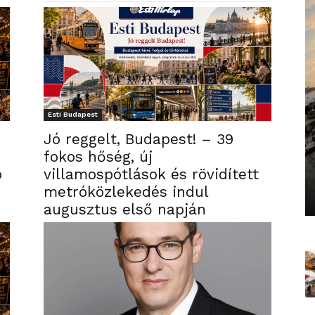
Esti Budapest
Jó reggelt, Budapest! – 39
fokos hőség, új
p
villamospótlások és rövidített
metróközlekedés indul
augusztus első napján