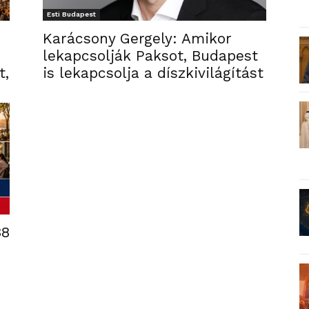
Esti Budapest
Karácsony Gergely: Amikor
lekapcsolják Paksot, Budapest
t,
is lekapcsolja a díszkivilágítást
38