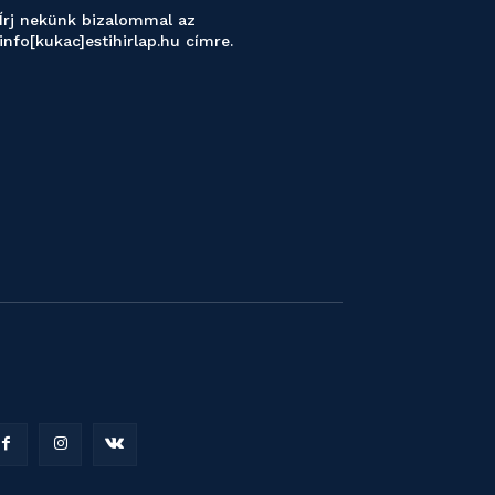
Írj nekünk bizalommal az
info[kukac]estihirlap.hu címre.