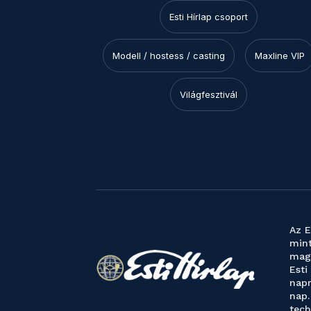
Esti Hírlap csoport
Modell / hostess / casting
Maxline VIP
Világfesztivál
Az E
mint
magy
Esti
napr
nap.
tech