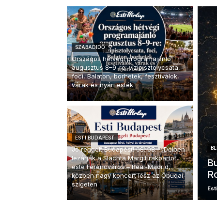
SZABADIDŐ
Országos hétvégi programajánló
augusztus 8–9-re: vízipisztolycsata,
foci, Balaton, borhetek, fesztiválok,
várak és nyári esték
ESTI BUDAPEST
BE
Jó reggelt Budapest! 08. 08. – Délben
lezárják a Slachta Margit rakpartot,
Bu
este Ferencváros – Real-Madrid,
Ro
közben nagy koncert lesz az Óbudai-
szigeten
Esti