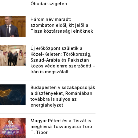
Óbudai-szigeten
Három név maradt:
szombaton eldől, kit jelöl a
Tisza köztársasági elnöknek
Új erőközpont születik a
Közel-Keleten: Törökország,
Szaúd-Arábia és Pakisztán
közös védelemre szerződött –
Irán is megszólalt
Budapesten visszakapcsolják
a díszfényeket, Romániában
továbbra is súlyos az
energiahelyzet
Magyar Pétert és a Tiszát is
meghívná Tusványosra Toró
T. Tibor