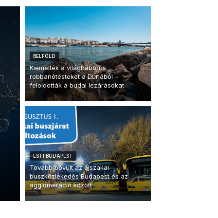
BELFÖLD
Kiemelték a világháborús
robbanótesteket a Dunából –
feloldották a budai lezárásokat
ESTI BUDAPEST
Tovább bővült az éjszakai
buszközlekedés Budapest és az
agglomeráció között