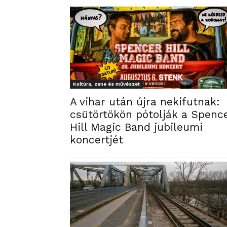
Kultúra, zene és művészet
A vihar után újra nekifutnak:
csütörtökön pótolják a Spenc
Hill Magic Band jubileumi
koncertjét