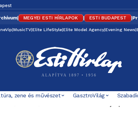
apest
rchívum
|
MEGYEI ESTI HÍRLAPOK
|
ESTI BUDAPEST
|
Pr
ineVip
|
MusicTV
|
Elite LifeStyle
|
Elite Model Agency
|
Evening News
|
ALAPÍTVA 1897 • 1956
ltúra, zene és művészet
GasztroVilág
Szabadi
ve tűnt el Petőfi Sándor – és azóta sem tudjuk pontosan
n alacsony az infláció Magyarországon – az élelmiszerek 