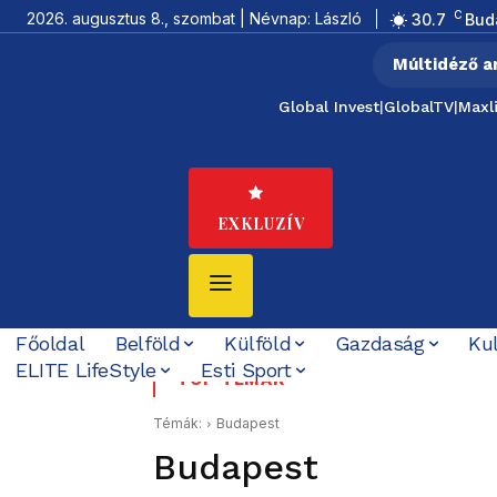
C
2026. augusztus 8., szombat | Névnap: László
30.7
Bud
Múltidéző a
Global Invest
|
GlobalTV
|
Maxl
EXKLUZÍV
Főoldal
Belföld
Külföld
Gazdaság
Ku
ELITE LifeStyle
Esti Sport
Az utolsó délután: 177 é
Tíz éve nem volt ilye
TOP TÉMÁK
Témák:
Budapest
Budapest