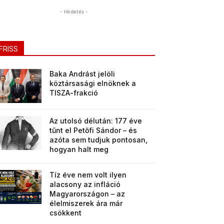
- Hirdetés -
FRISS
Baka Andrást jelöli
köztársasági elnöknek a
TISZA-frakció
Az utolsó délután: 177 éve
tűnt el Petőfi Sándor – és
azóta sem tudjuk pontosan,
hogyan halt meg
Tíz éve nem volt ilyen
alacsony az infláció
Magyarországon – az
élelmiszerek ára már
csökkent