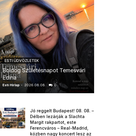
ESTI ÜDVÖZLETEK
ESTI ÜDVÖZLETE
Boldog Születésnapot Temesvári
Boldog Szüle
Edina
Boglárka
Esti Hírlap
-
2026.08.08.
0
Esti Hírlap
-
2026.0
Jó reggelt Budapest! 08. 08. –
Délben lezárják a Slachta
Margit rakpartot, este
Ferencváros – Real-Madrid,
közben nagy koncert lesz az