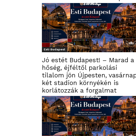
Esti Budapest
Jó estét Budapest! – Marad a
hőség, éjféltől parkolási
tilalom jön Újpesten, vasárna
két stadion környékén is
korlátozzák a forgalmat