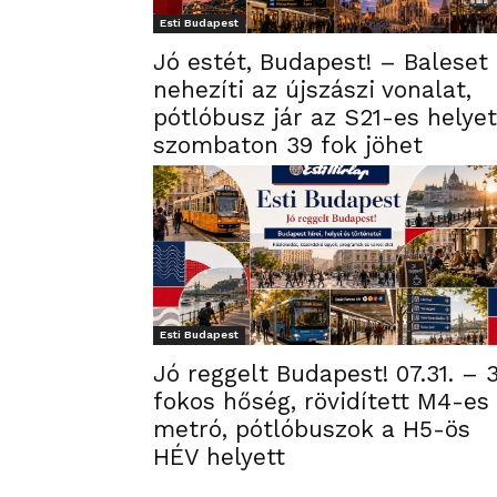
Esti Budapest
Jó estét, Budapest! – Baleset
nehezíti az újszászi vonalat,
pótlóbusz jár az S21-es helyet
szombaton 39 fok jöhet
Esti Budapest
Jó reggelt Budapest! 07.31. – 
fokos hőség, rövidített M4-es
metró, pótlóbuszok a H5-ös
HÉV helyett