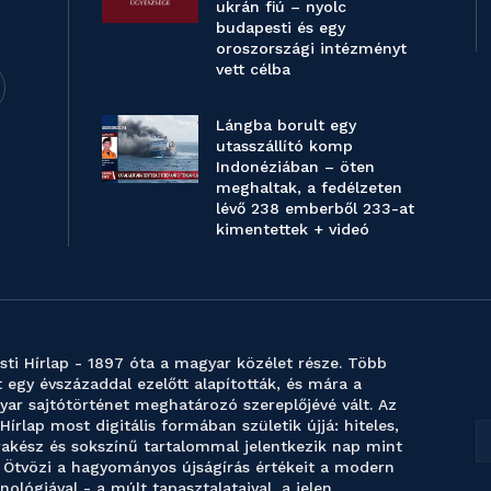
ukrán fiú – nyolc
budapesti és egy
oroszországi intézményt
vett célba
Lángba borult egy
utasszállító komp
Indonéziában – öten
meghaltak, a fedélzeten
lévő 238 emberből 233-at
kimentettek + videó
sti Hírlap - 1897 óta a magyar közélet része. Több
 egy évszázaddal ezelőtt alapították, és mára a
ar sajtótörténet meghatározó szereplőjévé vált. Az
 Hírlap most digitális formában születik újjá: hiteles,
akész és sokszínű tartalommal jelentkezik nap mint
 Ötvözi a hagyományos újságírás értékeit a modern
nológiával - a múlt tapasztalataival, a jelen