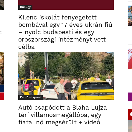
Bűnügy
Kilenc iskolát fenyegetett
bombával egy 17 éves ukrán fiú
t
– nyolc budapesti és egy
oroszországi intézményt vett
célba
Esti Budapest
Autó csapódott a Blaha Lujza
téri villamosmegállóba, egy
fiatal nő megsérült + videó