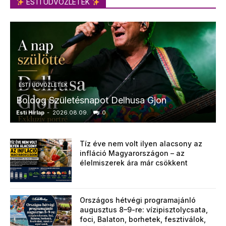
ESTI ÜDVÖZLETEK
ESTI ÜDVÖZLETEK
Boldog Születésnapot Delhusa Gjon
Esti Hírlap
-
2026.08.09.
0
E
Tíz éve nem volt ilyen alacsony az
infláció Magyarországon – az
élelmiszerek ára már csökkent
Országos hétvégi programajánló
augusztus 8–9-re: vízipisztolycsata,
foci, Balaton, borhetek, fesztiválok,