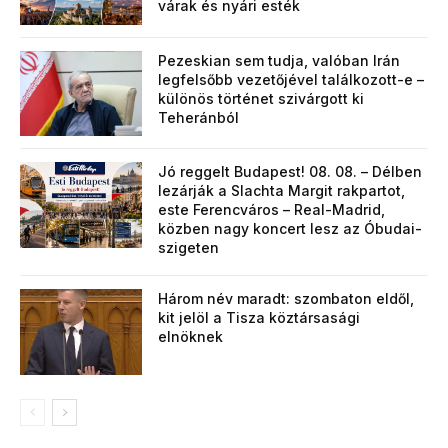
várak és nyári esték
Pezeskian sem tudja, valóban Irán
legfelsőbb vezetőjével találkozott-e –
különös történet szivárgott ki
Teheránból
Jó reggelt Budapest! 08. 08. – Délben
lezárják a Slachta Margit rakpartot,
este Ferencváros – Real-Madrid,
közben nagy koncert lesz az Óbudai-
szigeten
Három név maradt: szombaton eldől,
kit jelöl a Tisza köztársasági
elnöknek