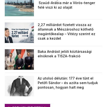
Szaúd-Arábia már a Vörös-tenger
felé viszi ki az olaját
2,27 milliárdot fizetett vissza az
államnak a Mészároshoz köthető
magántőkealap – Vitézy szerint ez
csak a kezdet
Baka Andrást jelöli köztársasági
elnöknek a TISZA-frakció
Az utolsó délután: 177 éve tűnt el
Petőfi Sándor – és azóta sem tudjuk
pontosan, hogyan halt meg