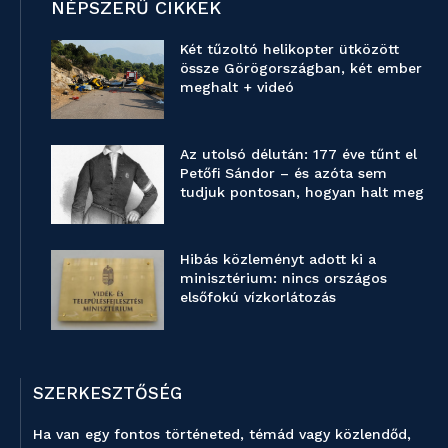
NÉPSZERŰ CIKKEK
Két tűzoltó helikopter ütközött
össze Görögországban, két ember
meghalt + videó
Az utolsó délután: 177 éve tűnt el
Petőfi Sándor – és azóta sem
tudjuk pontosan, hogyan halt meg
Hibás közleményt adott ki a
minisztérium: nincs országos
elsőfokú vízkorlátozás
SZERKESZTŐSÉG
Ha van egy fontos történeted, témád vagy közlendőd,