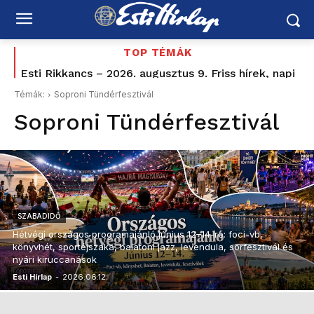
TOP TÉMÁK
Esti Rikkancs – 2026. augusztus 9. Friss hírek, napi
Boldog Születésnapot Delhusa Gjon
események
Témák:
Soproni Tündérfesztivál
Soproni Tündérfesztivál
SZABADIDŐ
Hétvégi országos programajánló június 12–14-re: foci-vb,
könyvhét, sportéjszaka, balatoni jazz, levendula, sörfesztivál és
nyári kiruccanások
Esti Hírlap
-
2026.06.12.