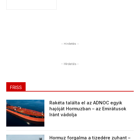
- Hirdetés -
- Hirdetés -
FRISS
Rakéta találta el az ADNOC egyik
hajóját Hormuzban – az Emirátusok
Iránt vádolja
Hormuz forgalma a tizedére zuhant –