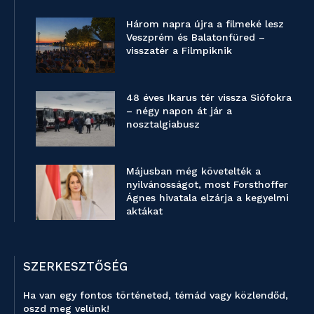
Három napra újra a filmeké lesz
Veszprém és Balatonfüred –
visszatér a Filmpiknik
48 éves Ikarus tér vissza Siófokra
– négy napon át jár a
nosztalgiabusz
Májusban még követelték a
nyilvánosságot, most Forsthoffer
Ágnes hivatala elzárja a kegyelmi
aktákat
SZERKESZTŐSÉG
Ha van egy fontos történeted, témád vagy közlendőd,
oszd meg velünk!