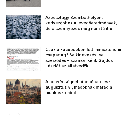
Azbesztügy Szombathelyen:
kedvezőbbek a levegőeredmények,
de a szennyezés még nem tűnt el
Csak a Facebookon lett minisztériumi
csapattag? Se kinevezés, se
szerződés – számon kérik Gajdos
Lászlót az állatvédők
A honvédségnél pihenőnap lesz
augusztus 8., másoknak marad a
munkaszombat