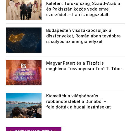
Keleten: Törökország, Szaúd-Arábia
és Pakisztán közös védelemre
szerződött – Irán is megszólalt
Budapesten visszakapcsolják a
díszfényeket, Romániában továbbra
is súlyos az energiahelyzet
Magyar Pétert és a Tiszát is
meghívná Tusványosra Toró T. Tibor
Kiemelték a világháborús
robbanótesteket a Dunából –
feloldották a budai lezárásokat