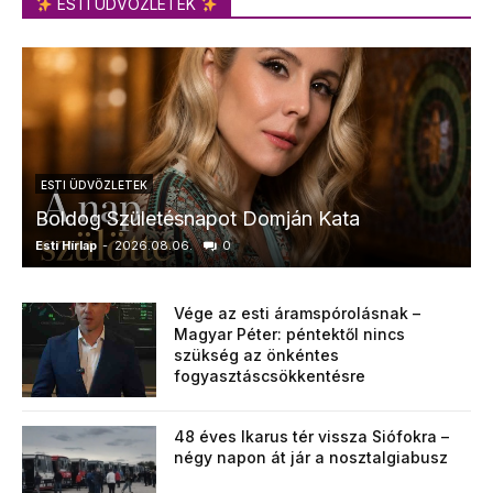
ESTI ÜDVÖZLETEK
ESTI ÜDVÖZLETEK
Boldog Születésnapot Domján Kata
Esti Hírlap
-
2026.08.06.
0
E
Vége az esti áramspórolásnak –
Magyar Péter: péntektől nincs
szükség az önkéntes
fogyasztáscsökkentésre
48 éves Ikarus tér vissza Siófokra –
négy napon át jár a nosztalgiabusz