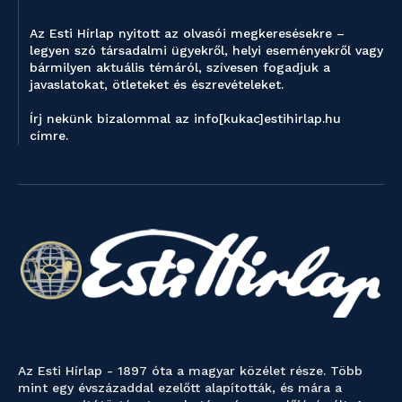
Az Esti Hírlap nyitott az olvasói megkeresésekre –
legyen szó társadalmi ügyekről, helyi eseményekről vagy
bármilyen aktuális témáról, szívesen fogadjuk a
javaslatokat, ötleteket és észrevételeket.
Írj nekünk bizalommal az info[kukac]estihirlap.hu
címre.
Az Esti Hírlap - 1897 óta a magyar közélet része. Több
mint egy évszázaddal ezelőtt alapították, és mára a