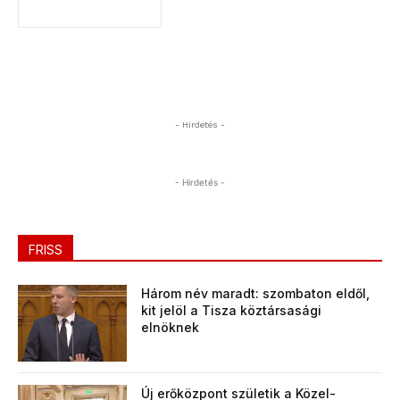
- Hirdetés -
- Hirdetés -
FRISS
Három név maradt: szombaton eldől,
kit jelöl a Tisza köztársasági
elnöknek
Új erőközpont születik a Közel-