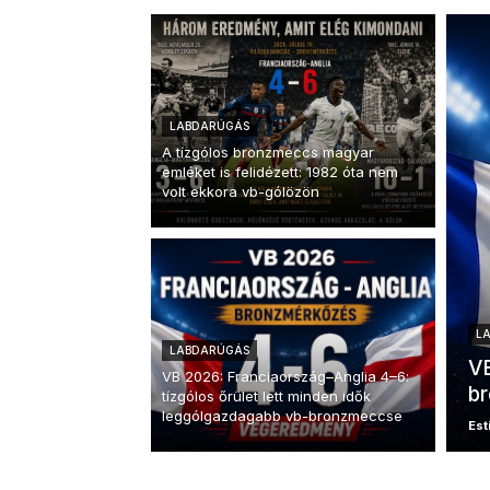
LABDARÚGÁS
A tízgólos bronzmeccs magyar
emléket is felidézett: 1982 óta nem
volt ekkora vb-gólözön
L
LABDARÚGÁS
VB
VB 2026: Franciaország–Anglia 4–6:
b
tízgólos őrület lett minden idők
leggólgazdagabb vb-bronzmeccse
Esti