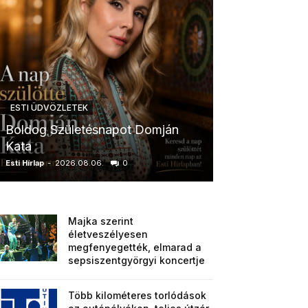
ESTI ÜDVÖZLETEK
ESTI ÜDVÖZLETE
Boldog Születésnapot Domján
Boldog Szület
Kata
Anikó
Esti Hírlap
-
2026.08.06.
0
Esti Hírlap
-
2026.0
Majka szerint
életveszélyesen
megfenyegették, elmarad a
sepsiszentgyörgyi koncertje
Több kilométeres torlódások