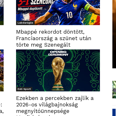
Labdarúgás
Mbappé rekordot döntött,
Franciaország a szünet után
törte meg Szenegált
Esti Sport
Ezekben a percekben zajlik a
:
2026-os világbajnokság
a,
megnyitóünnepsége