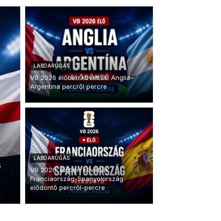
LABDARÚGÁS
VB 2026 élőben követtük: Anglia–
Argentína percről percre
LABDARÚGÁS
6
VB 2026: élőben követtük
Franciaország-Spanyolország
elődöntő percről-percre