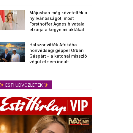
Májusban még követelték a
nyilvánosságot, most
Forsthoffer Ágnes hivatala
elzárja a kegyelmi aktákat
Hatszor vitték Afrikába
honvédségi géppel Orbán
Gáspárt – a katonai misszió
végül el sem indult
ESTI ÜDVÖZLETEK