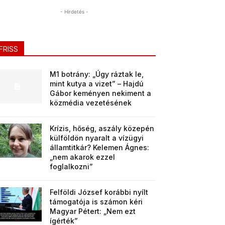
- Hirdetés -
FRISS
M1 botrány: „Úgy ráztak le,
mint kutya a vizet” – Hajdú
Gábor keményen nekiment a
közmédia vezetésének
Krízis, hőség, aszály közepén
külföldön nyaralt a vízügyi
államtitkár? Kelemen Ágnes:
„nem akarok ezzel
foglalkozni”
Felföldi József korábbi nyílt
támogatója is számon kéri
Magyar Pétert: „Nem ezt
ígérték”