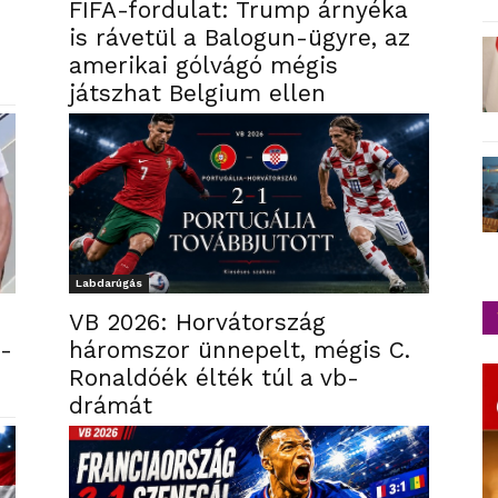
FIFA-fordulat: Trump árnyéka
is rávetül a Balogun-ügyre, az
amerikai gólvágó mégis
játszhat Belgium ellen
Labdarúgás
VB 2026: Horvátország
b-
háromszor ünnepelt, mégis C.
Ronaldóék élték túl a vb-
drámát