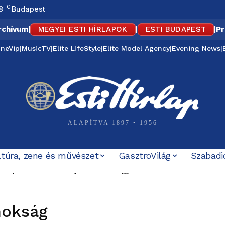
C
8
Budapest
rchívum
|
MEGYEI ESTI HÍRLAPOK
|
ESTI BUDAPEST
|
Pr
ineVip
|
MusicTV
|
Elite LifeStyle
|
Elite Model Agency
|
Evening News
|
ALAPÍTVA 1897 • 1956
ltúra, zene és művészet
GasztroVilág
Szabadi
bi nyílt támogatója is számon kéri Magyar Pétert: „Nem ez
nokság