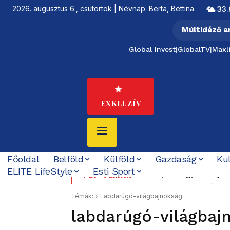
2026. augusztus 6., csütörtök | Névnap: Berta, Bettina
33.
Múltidéző a
Global Invest
|
GlobalTV
|
Maxl
EXKLUZÍV
Főoldal
Belföld
Külföld
Gazdaság
Ku
ELITE LifeStyle
Esti Sport
Felföldi József koráb
TOP TÉMÁK
Témák:
Labdarúgó-világbajnokság
labdarúgó-világbaj