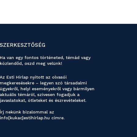
SZERKESZTŐSÉG
Ha van egy fontos történeted, témád vagy
közlendőd, oszd meg velünk!
Az Esti Hírlap nyitott az olvasói
megkeresésekre – legyen szó társadalmi
ügyekről, helyi eseményekről vagy bármilyen
aktuális témáról, szívesen fogadjuk a
javaslatokat, ötleteket és észrevételeket.
Írj nekünk bizalommal az
info[kukac]estihirlap.hu címre.