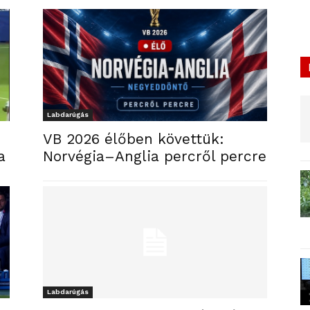
Labdarúgás
VB 2026 élőben követtük:
a
Norvégia–Anglia percről percre
Labdarúgás