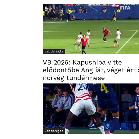
Labdarúgás
VB 2026: Kapushiba vitte
elődöntőbe Angliát, véget ért 
norvég tündérmese
Labdarúgás