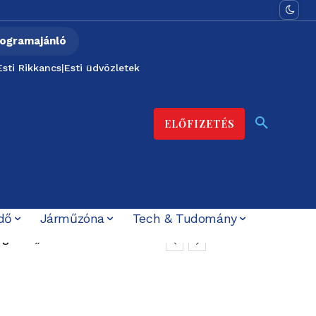
ogramajánló
Esti Rikkancs
|
Esti üdvözletek
ELŐFIZETÉS
dő
Járműzóna
Tech & Tudomány
t ígérték”