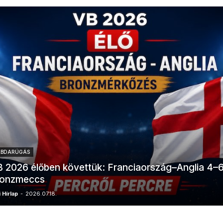
ABDARÚGÁS
 2026 élőben követtük: Franciaország–Anglia 4–
ronzmeccs
 Hírlap
-
2026.07.18.