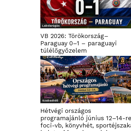
Labdarúgás
VB 2026: Törökország–
Paraguay 0–1 – paraguayi
túlélőgyőzelem
Szabadidő
Hétvégi országos
programajánló június 12–14-re
foci-vb, könyvhét, sportéjszak