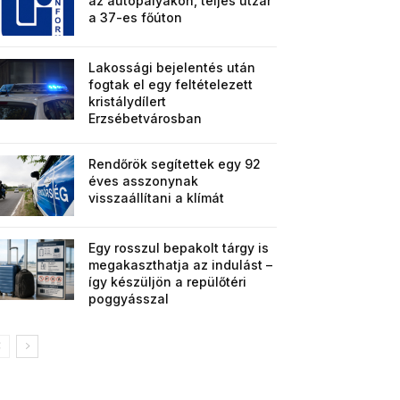
az autópályákon, teljes útzár
a 37-es főúton
Lakossági bejelentés után
fogtak el egy feltételezett
kristálydílert
Erzsébetvárosban
Rendőrök segítettek egy 92
éves asszonynak
visszaállítani a klímát
Egy rosszul bepakolt tárgy is
megakaszthatja az indulást –
így készüljön a repülőtéri
poggyásszal