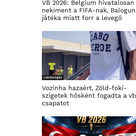
VB 2026: Belgium hivatalosan
nekiment a FIFA-nak, Balogun
játéka miatt forr a levegő
Labdarúgás
Vozinha hazaért, Zöld-foki-
szigetek hősként fogadta a v
csapatot