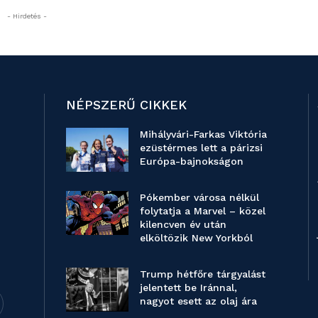
- Hirdetés -
NÉPSZERŰ CIKKEK
Mihályvári-Farkas Viktória
ezüstérmes lett a párizsi
Európa-bajnokságon
Pókember városa nélkül
folytatja a Marvel – közel
kilencven év után
elköltözik New Yorkból
Trump hétfőre tárgyalást
jelentett be Iránnal,
nagyot esett az olaj ára