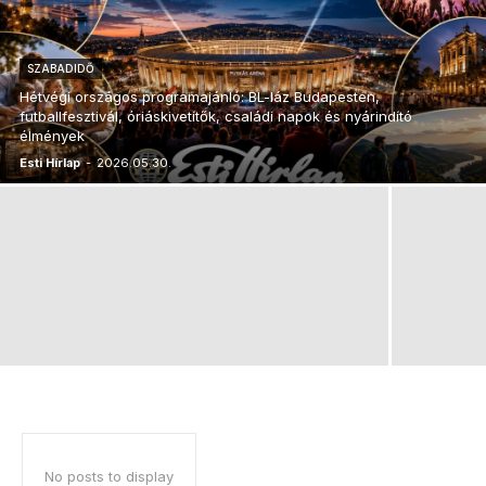
SZABADIDŐ
Hétvégi országos programajánló: BL-láz Budapesten,
futballfesztivál, óriáskivetítők, családi napok és nyárindító
élmények
Esti Hírlap
-
2026.05.30.
No posts to display