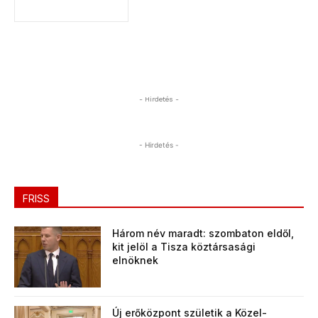
- Hirdetés -
- Hirdetés -
FRISS
Három név maradt: szombaton eldől,
kit jelöl a Tisza köztársasági
elnöknek
Új erőközpont születik a Közel-