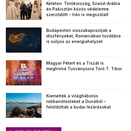
Keleten: Törökország, Szaúd-Arábia
és Pakisztán közös védelemre
szerződött – Irán is megszólalt
Budapesten visszakapcsolják a
díszfényeket, Romániában továbbra
is súlyos az energiahelyzet
Magyar Pétert és a Tiszát is
meghívná Tusványosra Toró T. Tibor
Kiemelték a világháborús
robbanótesteket a Dunából –
feloldották a budai lezárásokat