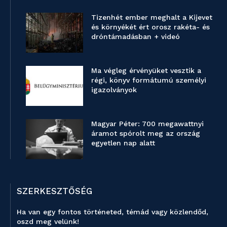
Tizenhét ember meghalt a Kijevet
és környékét ért orosz rakéta- és
dróntámadásban + videó
Ma végleg érvényüket vesztik a
régi, könyv formátumú személyi
igazolványok
Magyar Péter: 700 megawattnyi
áramot spórolt meg az ország
egyetlen nap alatt
SZERKESZTŐSÉG
Ha van egy fontos történeted, témád vagy közlendőd,
oszd meg velünk!