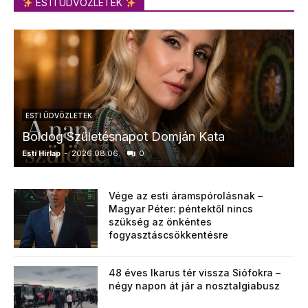
ESTI ÜDVÖZLETEK
ESTI ÜDVÖZLETEK
Boldog Születésnapot Domján Kata
Esti Hírlap
-
2026.08.06.
0
E
Vége az esti áramspórolásnak –
Magyar Péter: péntektől nincs
szükség az önkéntes
fogyasztáscsökkentésre
48 éves Ikarus tér vissza Siófokra –
négy napon át jár a nosztalgiabusz