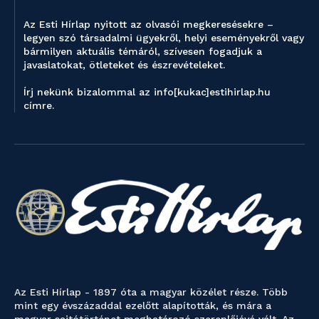
Az Esti Hírlap nyitott az olvasói megkeresésekre –
legyen szó társadalmi ügyekről, helyi eseményekről vagy
bármilyen aktuális témáról, szívesen fogadjuk a
javaslatokat, ötleteket és észrevételeket.
Írj nekünk bizalommal az info[kukac]estihirlap.hu
címre.
Az Esti Hírlap - 1897 óta a magyar közélet része. Több
mint egy évszázaddal ezelőtt alapították, és mára a