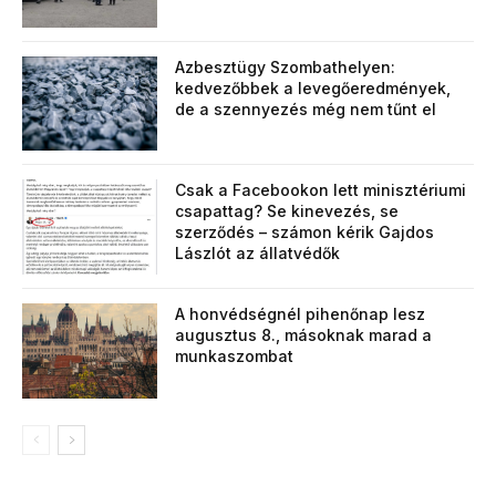
Azbesztügy Szombathelyen:
kedvezőbbek a levegőeredmények,
de a szennyezés még nem tűnt el
Csak a Facebookon lett minisztériumi
csapattag? Se kinevezés, se
szerződés – számon kérik Gajdos
Lászlót az állatvédők
A honvédségnél pihenőnap lesz
augusztus 8., másoknak marad a
munkaszombat