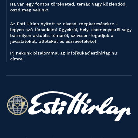
Ha van egy fontos történeted, témád vagy közlendőd,
oszd meg velünk!
Az Esti Hírlap nyitott az olvasói megkeresésekre –
legyen szó társadalmi ügyekről, helyi eseményekről vagy
bármilyen aktuális témáról, szívesen fogadjuk a
javaslatokat, ötleteket és észrevételeket.
Írj nekünk bizalommal az info[kukac]estihirlap.hu
címre.