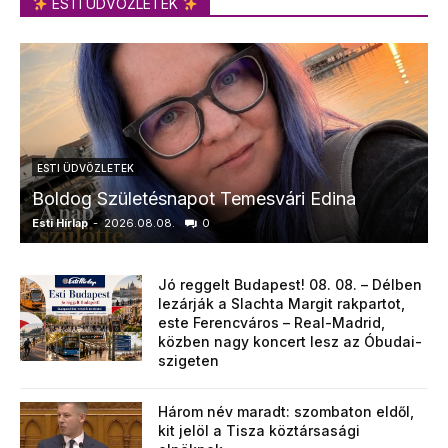
ESTI ÜDVÖZLETEK
ESTI ÜDVÖZLETEK
Boldog Születésnapot Temesvári Edina
Esti Hírlap
-
2026.08.08.
0
E
Jó reggelt Budapest! 08. 08. – Délben
lezárják a Slachta Margit rakpartot,
este Ferencváros – Real-Madrid,
közben nagy koncert lesz az Óbudai-
szigeten
Három név maradt: szombaton eldől,
kit jelöl a Tisza köztársasági