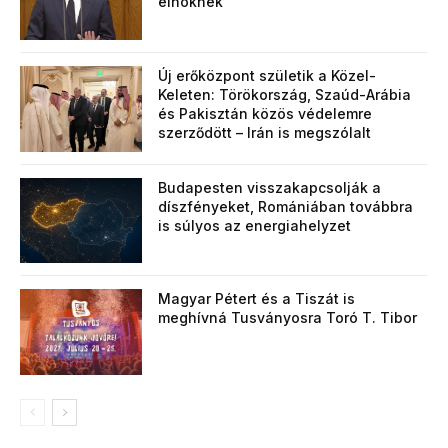
elnöknek
Új erőközpont születik a Közel-
Keleten: Törökország, Szaúd-Arábia
és Pakisztán közös védelemre
szerződött – Irán is megszólalt
Budapesten visszakapcsolják a
díszfényeket, Romániában továbbra
is súlyos az energiahelyzet
Magyar Pétert és a Tiszát is
meghívná Tusványosra Toró T. Tibor