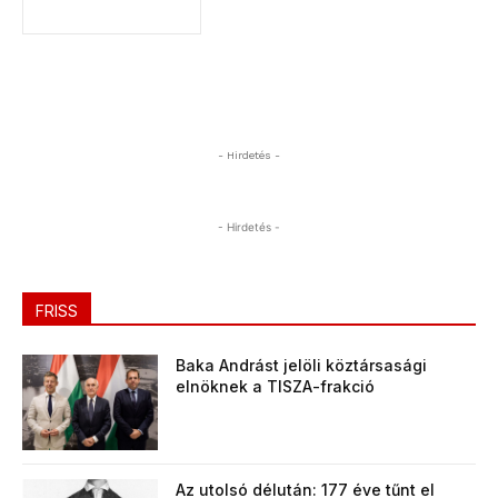
- Hirdetés -
- Hirdetés -
FRISS
Baka Andrást jelöli köztársasági
elnöknek a TISZA-frakció
Az utolsó délután: 177 éve tűnt el