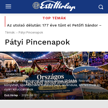
TOP TÉMÁK
Az utolsó délután: 177 éve tűnt el Petőfi Sándor –
Tíz éve nem volt ilyen alacsony az infláció
és azóta sem tudjuk pontosan, hogyan halt meg
Magyarországon – az élelmiszerek ára már
Témák:
Pátyi Pincenapok
csökkent
Pátyi Pincenapok
SZABADIDŐ
Hétvégi országos programajánló június 12–14-re: foci-vb,
könyvhét, sportéjszaka, balatoni jazz, levendula, sörfesztivál és
nyári kiruccanások
Esti Hírlap
-
2026.06.12.