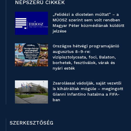
NÉPSZERŰ CIKKEK
„Felidézi a dicstelen múltat” – a
MÚOSZ szerint sem volt rendben
Magyar Péter közmédiának küldött
jelzése
Országos hétvégi programajánló
augusztus 8–9-re:
vízipisztolycsata, foci, Balaton,
borhetek, fesztiválok, várak és
nyári esték
Zsarolással vádolják, saját vezetői
is kihátráltak mögüle – megingott
Gianni Infantino hatalma a FIFA-
ban
SZERKESZTŐSÉG