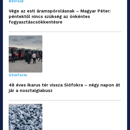
Belföld
Vége az esti áramspórolásnak – Magyar Péter:
péntektől nincs szükség az önkéntes
fogyasztáscsökkentésre
Útinform
48 éves Ikarus tér vissza Siófokra – négy napon át
jár a nosztalgiabusz