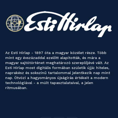
Az Esti Hírlap - 1897 óta a magyar közélet része. Több
mint egy évszázaddal ezelőtt alapították, és mára a
magyar sajtótörténet meghatározó szereplőjévé vált. Az
Esti Hírlap most digitális formában születik újjá: hiteles,
naprakész és sokszínű tartalommal jelentkezik nap mint
nap. Ötvözi a hagyományos újságírás értékeit a modern
technológiával - a múlt tapasztalataival, a jelen
ritmusában.