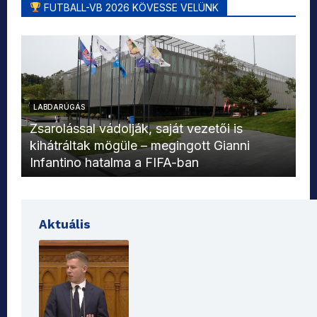
FUTBALL-VB 2026 KÖVESSE VELÜNK
LABDARÚGÁS
L
Zsarolással vádolják, saját vezetői is
kihátráltak mögüle – megingott Gianni
Mo
Infantino hatalma a FIFA-ban
el
Aktuális