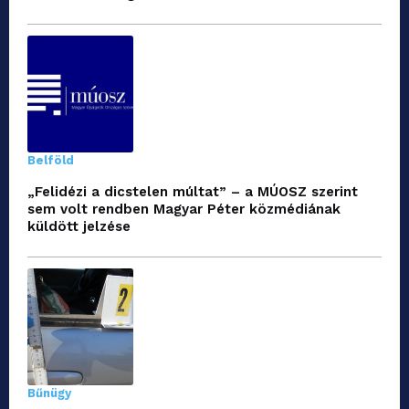
Belföld
„Felidézi a dicstelen múltat” – a MÚOSZ szerint
sem volt rendben Magyar Péter közmédiának
küldött jelzése
Bűnügy