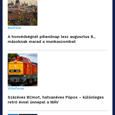
Belföld
A honvédségnél pihenőnap lesz augusztus 8.,
másoknak marad a munkaszombat
Útinform
Százéves BCmot, hatvanéves Púpos – különleges
retró évvel ünnepel a MÁV