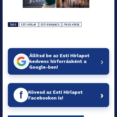
TAGS
ESTI HÍRLAP
ESTI RIKKANCS
FRISS HÍREK
Állítsd be az Esti Hírlapot
›
kedvenc hírforrásként a
Google-ben!
Kövesd az Esti Hírlapot
f
›
Facebookon is!