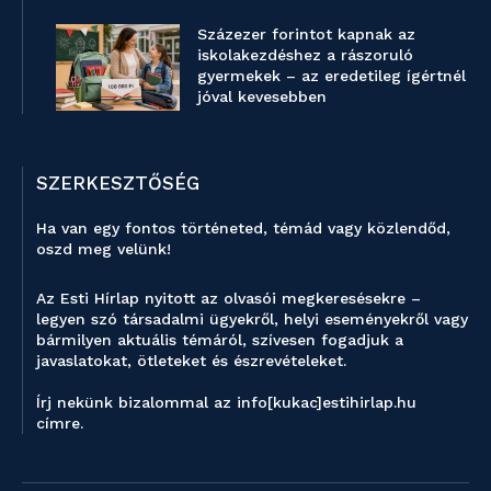
Százezer forintot kapnak az
iskolakezdéshez a rászoruló
gyermekek – az eredetileg ígértnél
jóval kevesebben
SZERKESZTŐSÉG
Ha van egy fontos történeted, témád vagy közlendőd,
oszd meg velünk!
Az Esti Hírlap nyitott az olvasói megkeresésekre –
legyen szó társadalmi ügyekről, helyi eseményekről vagy
bármilyen aktuális témáról, szívesen fogadjuk a
javaslatokat, ötleteket és észrevételeket.
Írj nekünk bizalommal az info[kukac]estihirlap.hu
címre.