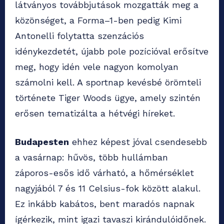
látványos továbbjutások mozgatták meg a
közönséget, a Forma–1-ben pedig Kimi
Antonelli folytatta szenzációs
idénykezdetét, újabb pole pozícióval erősítve
meg, hogy idén vele nagyon komolyan
számolni kell. A sportnap kevésbé örömteli
története Tiger Woods ügye, amely szintén
erősen tematizálta a hétvégi híreket.
Budapesten
ehhez képest jóval csendesebb
a vasárnap: hűvös, több hullámban
záporos-esős idő várható, a hőmérséklet
nagyjából 7 és 11 Celsius-fok között alakul.
Ez inkább kabátos, bent maradós napnak
ígérkezik, mint igazi tavaszi kirándulóidőnek.