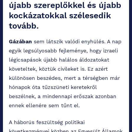
újabb szereplőkkel és újabb
kockázatokkal szélesedik
tovább.
Gázában
sem látszik valódi enyhülés. A nap
egyik legsúlyosabb fejleménye, hogy izraeli
légicsapások újabb halálos áldozatokat
követeltek, köztük civileket is. Ez azért
különösen beszédes, mert a térségben már
hónapok óta tűzszüneti keretekről
beszélnek, a mindennapi erőszak azonban
ennek ellenére sem tűnt el.
A háborús feszültség politikai
következményei közben az Egyesült Államok