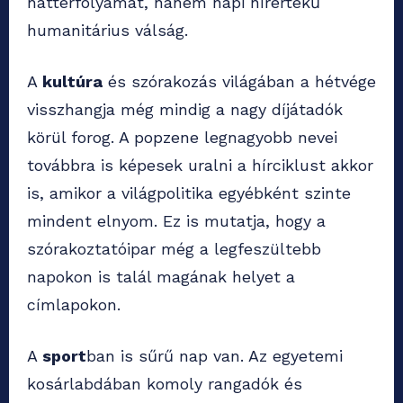
háttérfolyamat, hanem napi hírértékű
humanitárius válság.
A
kultúra
és szórakozás világában a hétvége
visszhangja még mindig a nagy díjátadók
körül forog. A popzene legnagyobb nevei
továbbra is képesek uralni a hírciklust akkor
is, amikor a világpolitika egyébként szinte
mindent elnyom. Ez is mutatja, hogy a
szórakoztatóipar még a legfeszültebb
napokon is talál magának helyet a
címlapokon.
A
sport
ban is sűrű nap van. Az egyetemi
kosárlabdában komoly rangadók és