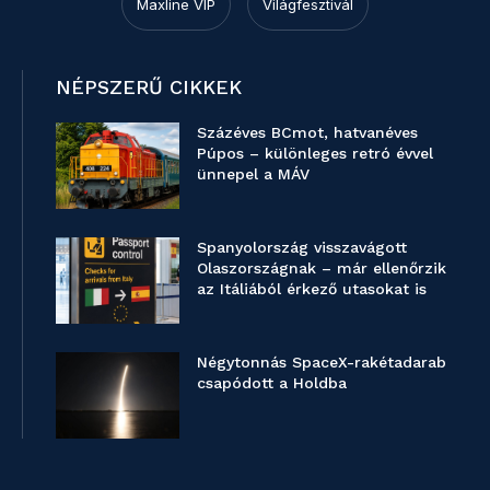
Maxline VIP
Világfesztivál
NÉPSZERŰ CIKKEK
Százéves BCmot, hatvanéves
Púpos – különleges retró évvel
ünnepel a MÁV
Spanyolország visszavágott
Olaszországnak – már ellenőrzik
az Itáliából érkező utasokat is
Négytonnás SpaceX-rakétadarab
csapódott a Holdba