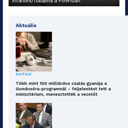
Infantino hatalma a FIFA-ban
el
Aktuális
Belföld
Több mint 100 milliárdos csalás gyanúja a
Gondosóra-programnál – feljelentést tett a
minisztérium, menesztették a vezetőt