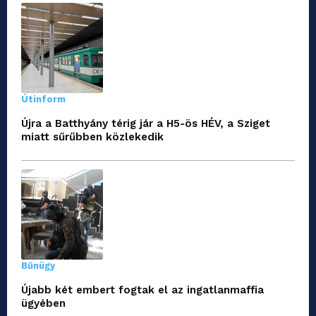
Útinform
Újra a Batthyány térig jár a H5-ös HÉV, a Sziget
miatt sűrűbben közlekedik
Bűnügy
Újabb két embert fogtak el az ingatlanmaffia
ügyében