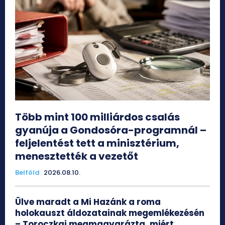
Több mint 100 milliárdos csalás
gyanúja a Gondosóra-programnál –
feljelentést tett a minisztérium,
menesztették a vezetőt
Belföld
2026.08.10.
Ülve maradt a Mi Hazánk a roma
holokauszt áldozatainak megemlékezésén
– Toroczkai megmagyarázta, miért