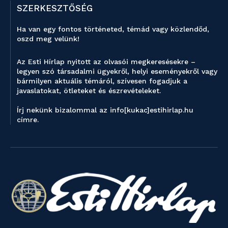
SZERKESZTŐSÉG
Ha van egy fontos történeted, témád vagy közlendőd,
oszd meg velünk!
Az Esti Hírlap nyitott az olvasói megkeresésekre –
legyen szó társadalmi ügyekről, helyi eseményekről vagy
bármilyen aktuális témáról, szívesen fogadjuk a
javaslatokat, ötleteket és észrevételeket.
Írj nekünk bizalommal az info[kukac]estihirlap.hu
címre.