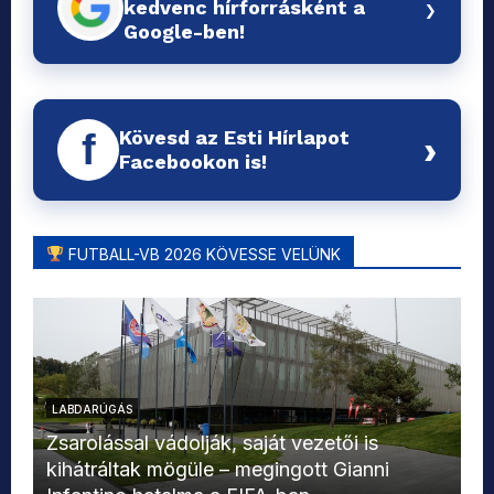
›
kedvenc hírforrásként a
Google-ben!
Kövesd az Esti Hírlapot
f
›
Facebookon is!
FUTBALL-VB 2026 KÖVESSE VELÜNK
LABDARÚGÁS
L
Zsarolással vádolják, saját vezetői is
kihátráltak mögüle – megingott Gianni
Mo