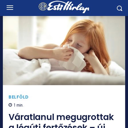
BELFÖLD
1
min.
Váratlanul megugrottak
a légúti fertőzések – új