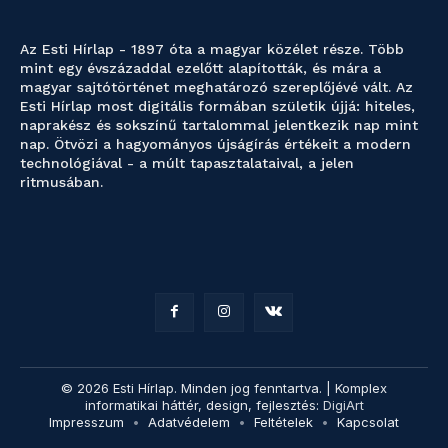
Az Esti Hírlap - 1897 óta a magyar közélet része. Több
mint egy évszázaddal ezelőtt alapították, és mára a
magyar sajtótörténet meghatározó szereplőjévé vált. Az
Esti Hírlap most digitális formában születik újjá: hiteles,
naprakész és sokszínű tartalommal jelentkezik nap mint
nap. Ötvözi a hagyományos újságírás értékeit a modern
technológiával - a múlt tapasztalataival, a jelen
ritmusában.
© 2026 Esti Hírlap. Minden jog fenntartva. | Komplex
informatikai háttér, design, fejlesztés:
DigiArt
Impresszum
Adatvédelem
Feltételek
Kapcsolat