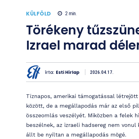
KÜLFÖLD
2
min.
Törékeny tűzszün
Izrael marad déle
írta:
Esti Hírlap
2026.04.17.
Tíznapos, amerikai támogatással létrejött
között, de a megállapodás már az első p
összeomlás veszélyét. Miközben a felek h
beszélnek, az izraeli hadsereg nem vonul
állt be nyíltan a megállapodás mögé.