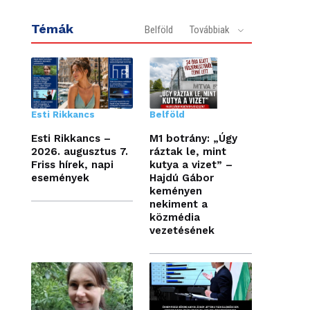
Témák
Belföld
Továbbiak
Esti Rikkancs
Belföld
Esti Rikkancs –
M1 botrány: „Úgy
2026. augusztus 7.
ráztak le, mint
Friss hírek, napi
kutya a vizet” –
események
Hajdú Gábor
keményen
nekiment a
közmédia
vezetésének