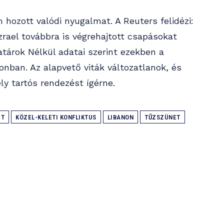
 hozott valódi nyugalmat. A Reuters felidézi:
zrael továbbra is végrehajtott csapásokat
atárok Nélkül adatai szerint ezekben a
ban. Az alapvető viták változatlanok, és
y tartós rendezést ígérne.
ET
KÖZEL-KELETI KONFLIKTUS
LIBANON
TŰZSZÜNET