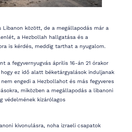
és Libanon között, de a megállapodás már a
elenlét, a Hezbollah hallgatása és a
bra is kérdés, meddig tarthat a nyugalom.
nt a fegyvernyugvás április 16-án 21 órakor
, hogy ez idő alatt béketárgyalások induljanak
gy nem engedi a Hezbollahot és más fegyveres
adásokra, miközben a megállapodás a libanoni
zág védelmének kizárólagos
anoni kivonulásra, noha izraeli csapatok