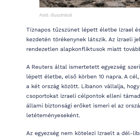
Fotó: illusztráció
Tíznapos tűzszünet lépett életbe Izrael 
kezdetén törékenynek látszik. Az izraeli j
rendezetlen alapkonfliktusok miatt továb
A Reuters által ismertetett egyezség szeri
lépett életbe, első körben 10 napra. A cél
a két ország között. Libanon vállalja, ho
csoportokat izraeli célpontok elleni tám
állami biztonsági erőket ismeri el az ors
letéteményeseként.
Az egyezség nem kötelezi Izraelt a dél-lib