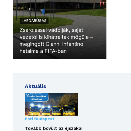
LABDARÚGÁS
LABDAR
Zsarolással vádolják, saját
vezetői is kihátráltak mögüle –
Molinóv
megingott Gianni Infantino
szurkol
hatalma a FIFA-ban
meccsk
Aktuális
Esti Budapest
Tovább bővült az éjszakai