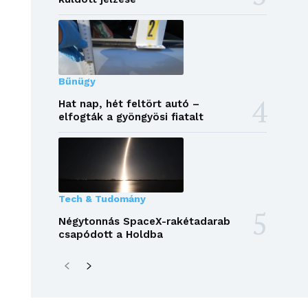
Bűnügy
Hat nap, hét feltört autó –
elfogták a gyöngyösi fiatalt
Tech & Tudomány
Négytonnás SpaceX-rakétadarab
csapódott a Holdba