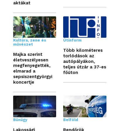
aktákat
Kultúra, zene és
Útinform
művészet
Több kilométeres
Majka szerint
torlódások az
életveszélyesen
autópályákon,
megfenyegették,
teljes útzár a 37-es
elmarad a
főúton
sepsiszentgyörgyi
koncertje
Bűnügy
Belföld
Lakossági
Rendőrök