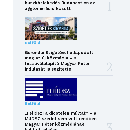
buszközlekedés Budapest és az
agglomeráció között
Belföld
Gerendai Szigetével állapodott
meg az új közmédia – a
fesztiválalapító Magyar Péter
indulását is segítette
Belföld
„Felidézi a dicstelen múltat” – a
MÚOSZ szerint sem volt rendben
Magyar Péter közmédiának
küldött jelzése