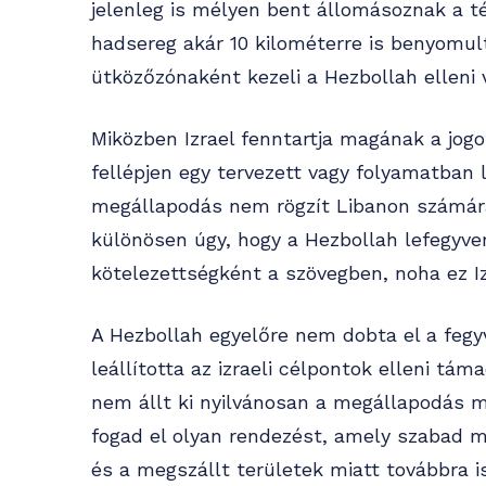
jelenleg is mélyen bent állomásoznak a tér
hadsereg akár 10 kilométerre is benyomult 
ütközőzónaként kezeli a Hezbollah elleni
Miközben Izrael fenntartja magának a jog
fellépjen egy tervezett vagy folyamatban 
megállapodás nem rögzít Libanon számár
különösen úgy, hogy a Hezbollah lefegyv
kötelezettségként a szövegben, noha ez Iz
A Hezbollah egyelőre nem dobta el a fegyv
leállította az izraeli célpontok elleni tá
nem állt ki nyilvánosan a megállapodás m
fogad el olyan rendezést, amely szabad mo
és a megszállt területek miatt továbbra is