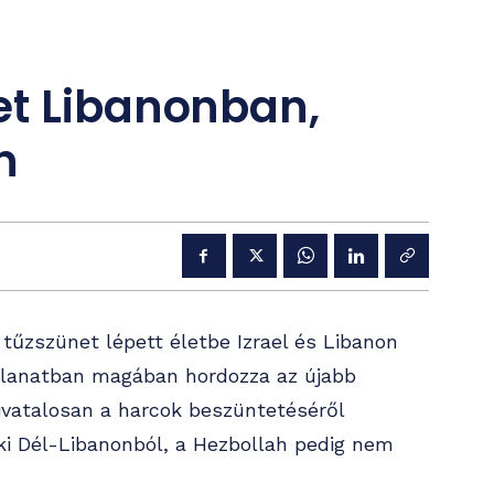
et Libanonban,
n
 tűzszünet lépett életbe Izrael és Libanon
illanatban magában hordozza az újabb
ivatalosan a harcok beszüntetéséről
 ki Dél-Libanonból, a Hezbollah pedig nem