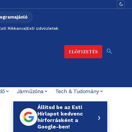
ogramajánló
Esti Rikkancs
|
Esti üdvözletek
ELŐFIZETÉS
dő
Járműzóna
Tech & Tudomány
Állítsd be az Esti
Hírlapot kedvenc
›
hírforrásként a
Google-ben!