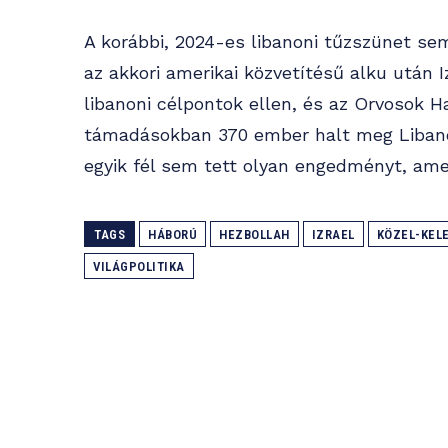
A korábbi, 2024-es libanoni tűzszünet sem
az akkori amerikai közvetítésű alku után I
libanoni célpontok ellen, és az Orvosok H
támadásokban 370 ember halt meg Libanon
egyik fél sem tett olyan engedményt, amel
TAGS
HÁBORÚ
HEZBOLLAH
IZRAEL
KÖZEL-KEL
VILÁGPOLITIKA