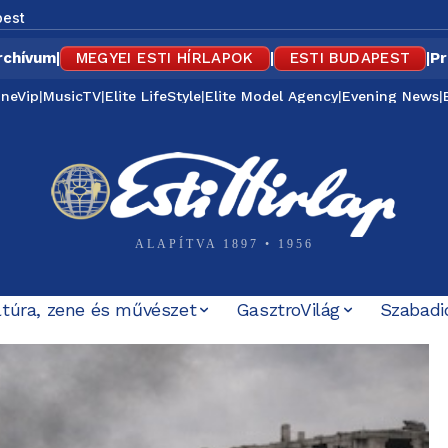
est
rchívum
|
MEGYEI ESTI HÍRLAPOK
|
ESTI BUDAPEST
|
Pr
ineVip
|
MusicTV
|
Elite LifeStyle
|
Elite Model Agency
|
Evening News
|
ALAPÍTVA 1897 • 1956
ltúra, zene és művészet
GasztroVilág
Szabadi