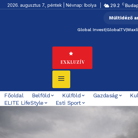
C
2026. augusztus 7., péntek | Névnap: Ibolya
29.2
Budap
Múltidéző a
Global Invest
|
GlobalTV
|
Maxl
EXKLUZÍV
Főoldal
Belföld
Külföld
Gazdaság
Ku
ELITE LifeStyle
Esti Sport