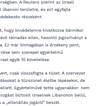
ségben. A Reuters szerint az izraeli
libanoni területre, és ezt egyfajta
 védekezés részeként.
ot, hogy önvédelemre hivatkozva bármikor
lévő támadás ellen, hasonló jogosítványt a
a. Ez már önmagában is érzékeny pont,
erzése sem szerepel egyértelmű
rael egyik fő követelése.
ert, csak visszafogta a tüzet. A szervezet
madásokat a tűzszünet életbe lépésekor, de
ellett. Egyértelművé tette ugyanakkor: nem
zgást biztosít Izraelnek Libanonon belül,
 a „ellenállás jogáról” beszél.