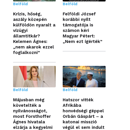
Belföld
Belföld
Krízis, hőség,
Felföldi József
aszály közepén
korábbi nyílt
külföldön nyaralt a
támogatója is
vízügyi
számon kéri
államtitkár?
Magyar Pétert:
Kelemen Ágnes:
„Nem ezt ígérték”
„nem akarok ezzel
foglalkozni”
Belföld
Belföld
Májusban még
Hatszor vitték
követelték a
Afrikába
nyilvánosságot,
honvédségi géppel
most Forsthoffer
Orbán Gáspárt – a
Ágnes hivatala
katonai misszió
elzárja a kegyelmi
végül el sem indult