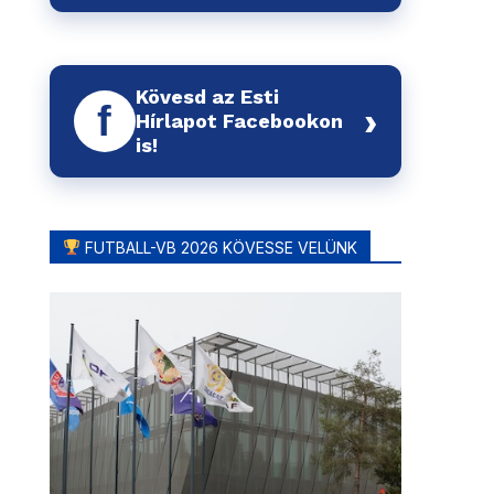
Kövesd az Esti
f
›
Hírlapot Facebookon
is!
FUTBALL-VB 2026 KÖVESSE VELÜNK