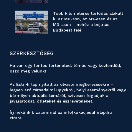
Több kilométeres torlódás alakult
ki az M0-son, az M1-esen és az
M3-ason – nehéz a bejutás
Budapest felé
SZERKESZTŐSÉG
Ha van egy fontos történeted, témád vagy közlendőd,
oszd meg velünk!
Az Esti Hírlap nyitott az olvasói megkeresésekre –
legyen szó társadalmi ügyekről, helyi eseményekről vagy
bármilyen aktuális témáról, szívesen fogadjuk a
javaslatokat, ötleteket és észrevételeket.
Írj nekünk bizalommal az info[kukac]estihirlap.hu
címre.