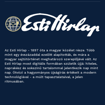
Az Esti Hírlap - 1897 óta a magyar közélet része. Több
mint egy évszázaddal ezelőtt alapították, és mára a
magyar sajtótörténet meghatározó szereplőjévé vált. Az
Esti Hírlap most digitális formában születik újjá: hiteles,
naprakész és sokszínű tartalommal jelentkezik nap mint
nap. Ötvözi a hagyományos újságírás értékeit a modern
technológiával - a múlt tapasztalataival, a jelen
ritmusában.