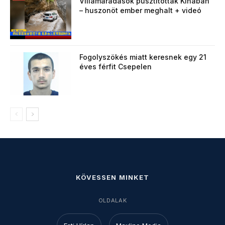
Villámáradások pusztítottak Kínában
– huszonöt ember meghalt + videó
Fogolyszökés miatt keresnek egy 21
éves férfit Csepelen
KÖVESSEN MINKET
OLDALAK