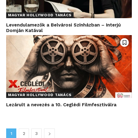
MAGYAR HOLLYWOOD TANÁCS
Levendulamezők a Belvárosi Színházban – Interjú
Domján Katával
MAGYAR HOLLYWOOD TANÁCS
Lezárult a nevezés a 10. Ceglédi Filmfesztiválra
1
2
3