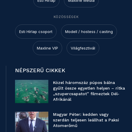
Esti Hírlap
Maxline Media
KÖZÖSSÉGEK
Esti Hírlap csoport
Modell / hostess / casting
Maxline VIP
Világfesztivál
NÉPSZERŰ CIKKEK
Közel háromszáz púpos bálna
gyűlt össze egyetlen helyen – ritka
„szupercsapatot” filmeztek Dél-
Afrikánál
Magyar Péter: kedden vagy
szerdán teljesen leállhat a Paksi
Atomerőmű