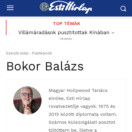
TOP TÉMÁK
Villámáradások pusztítottak Kínában –
huszonöt ember meghalt + videó
- Hirdetés -
Szerzői oldal
Publikációk
Bokor Balázs
Magyar Hollywood Tanács
elnöke, Esti Hírlap
rovatvezetője vagyok. 1975 és
2015 között diplomata voltam.
Számos külszolgálati posztot
töltöttem be, illetve a