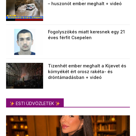
– huszonöt ember meghalt + videó
Fogolyszökés miatt keresnek egy 21
éves férfit Csepelen
Tizenhét ember meghalt a Kijevet és
környékét ért orosz rakéta- és
dróntámadásban + videó
ESTI ÜDVÖZLETEK