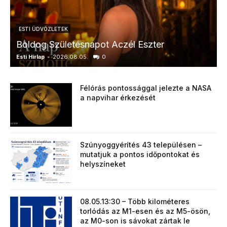
ESTI ÜDVÖZLETEK
Boldog Születésnapot Aczél Eszter
Esti Hírlap
-
2026.08.05.
0
E
Félórás pontossággal jelezte a NASA
a napvihar érkezését
Szúnyoggyérítés 43 településen –
mutatjuk a pontos időpontokat és
helyszíneket
08.05.13:30 – Több kilométeres
torlódás az M1-esen és az M5-ösön,
az M0-son is sávokat zártak le