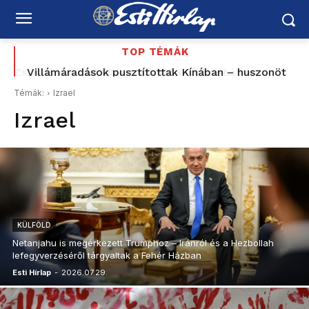
TOP TÉMÁK
Villámáradások pusztítottak Kínában – huszonöt
ember meghalt + videó
Témák:
Izrael
Izrael
KÜLFÖLD
Netanjahu is megérkezett Trumphoz – Iránról és a Hezbollah
lefegyverzéséről tárgyaltak a Fehér Házban
Esti Hírlap
-
2026.07.29.