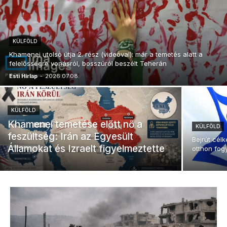
KÜLFÖLD
Khamenei utolsó útja 2. rész (videóval): már a temetés alatt a
felelősségre vonásról, bosszúról beszélt Teherán
Esti Hírlap
-
2026.07.08.
KÜLFÖLD
Khamenei temetése előtt nő a
KÜLFÖLD
feszültség: Irán az Egyesült
Bejrút cél
Államokat és Izraelt figyelmeztette
otthon fog