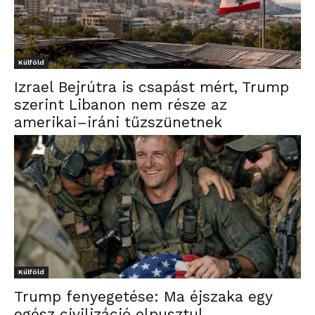
Külföld
Izrael Bejrútra is csapást mért, Trump
szerint Libanon nem része az
amerikai–iráni tűzszünetnek
Külföld
Trump fenyegetése: Ma éjszaka egy
egész civilizáció elpusztul