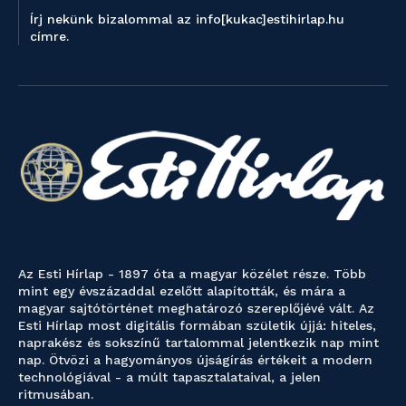
Írj nekünk bizalommal az info[kukac]estihirlap.hu
címre.
Az Esti Hírlap - 1897 óta a magyar közélet része. Több
mint egy évszázaddal ezelőtt alapították, és mára a
magyar sajtótörténet meghatározó szereplőjévé vált. Az
Esti Hírlap most digitális formában születik újjá: hiteles,
naprakész és sokszínű tartalommal jelentkezik nap mint
nap. Ötvözi a hagyományos újságírás értékeit a modern
technológiával - a múlt tapasztalataival, a jelen
ritmusában.