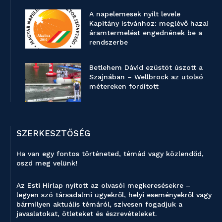
A napelemesek nyílt levele
Kapitány Istvánhoz: meglévő hazai
áramtermelést engednének be a
rendszerbe
Betlehem Dávid ezüstöt úszott a
Szajnában – Wellbrock az utolsó
métereken fordított
SZERKESZTŐSÉG
Ha van egy fontos történeted, témád vagy közlendőd,
oszd meg velünk!
Az Esti Hírlap nyitott az olvasói megkeresésekre –
legyen szó társadalmi ügyekről, helyi eseményekről vagy
bármilyen aktuális témáról, szívesen fogadjuk a
javaslatokat, ötleteket és észrevételeket.