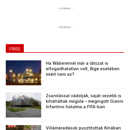
- Hirdetés -
- Hirdetés -
FRISS
Ha Wáberernél már a látszat is
elfogadhatatlan volt, Bige esetében
miért nem az?
Zsarolással vádolják, saját vezetői is
kihátráltak mögüle – megingott Gianni
Infantino hatalma a FIFA-ban
Villámáradások pusztítottak Kínában