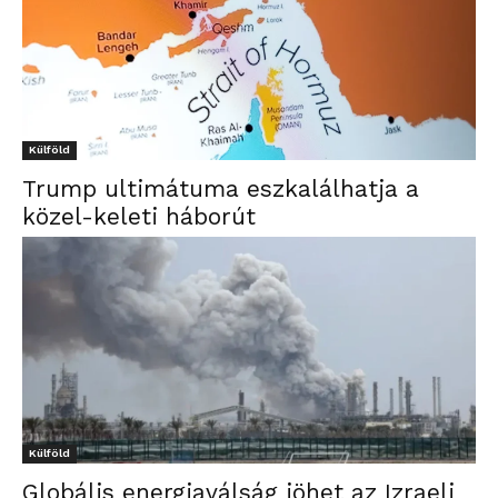
Külföld
Trump ultimátuma eszkalálhatja a
közel-keleti háborút
Külföld
Globális energiaválság jöhet az Izraeli