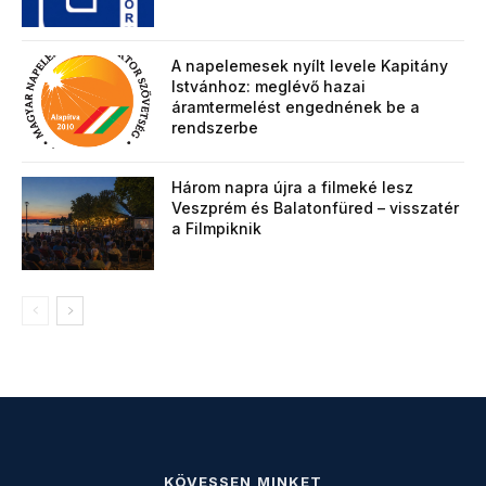
A napelemesek nyílt levele Kapitány
Istvánhoz: meglévő hazai
áramtermelést engednének be a
rendszerbe
Három napra újra a filmeké lesz
Veszprém és Balatonfüred – visszatér
a Filmpiknik
KÖVESSEN MINKET