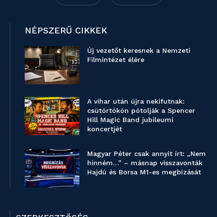
NÉPSZERŰ CIKKEK
Új vezetőt keresnek a Nemzeti
Filmintézet élére
A vihar után újra nekifutnak:
csütörtökön pótolják a Spencer
Hill Magic Band jubileumi
koncertjét
Magyar Péter csak annyit írt: „Nem
hinném…” – másnap visszavonták
Hajdú és Borsa M1-es megbízását