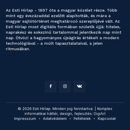
Az Esti Hírlap - 1897 óta a magyar közélet része. Több
mint egy évszázaddal ezelőtt alapították, és mára a
magyar sajtótörténet meghatározó szereplőjévé vált. Az
Esti Hírlap most digitális formában születik újjá: hiteles,
naprakész és sokszínű tartalommal jelentkezik nap mint
nap. Ötvözi a hagyományos újságírás értékeit a modern
technológiával - a múlt tapasztalataival, a jelen
ritmusában.
© 2026 Esti Hírlap. Minden jog fenntartva. | Komplex
informatikai háttér, design, fejlesztés:
DigiArt
Impresszum
Adatvédelem
Feltételek
Kapcsolat