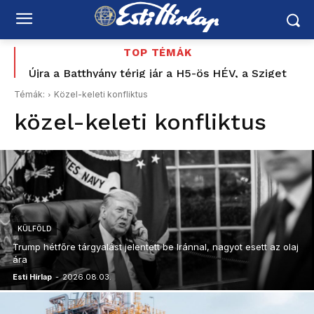
TOP TÉMÁK
Újra a Batthyány térig jár a H5-ös HÉV, a Sziget
Újabb két embert fogtak el az ingatlanmaffia
miatt sűrűbben közlekedik
ügyében
Témák:
Közel-keleti konfliktus
közel-keleti konfliktus
KÜLFÖLD
Trump hétfőre tárgyalást jelentett be Iránnal, nagyot esett az olaj
ára
Esti Hírlap
-
2026.08.03.