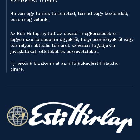
SZERKESZTŐSÉG
Ha van egy fontos történeted, témád vagy közlendőd,
oszd meg velünk!
Az Esti Hírlap nyitott az olvasói megkeresésekre –
legyen szó társadalmi ügyekről, helyi eseményekről vagy
bármilyen aktuális témáról, szívesen fogadjuk a
javaslatokat, ötleteket és észrevételeket.
Írj nekünk bizalommal az info[kukac]estihirlap.hu
címre.