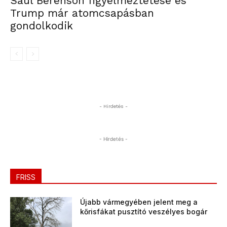
Saul Berenson figyelmeztetése és
Trump már atomcsapásban
gondolkodik
- Hirdetés -
- Hirdetés -
FRISS
Újabb vármegyében jelent meg a
kőrisfákat pusztító veszélyes bogár