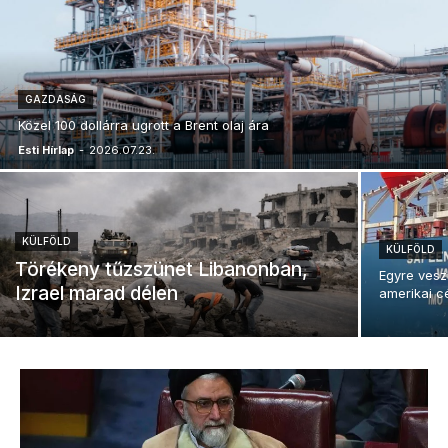
GAZDASÁG
Közel 100 dollárra ugrott a Brent olaj ára
Esti Hírlap
-
2026.07.23.
KÜLFÖLD
KÜLFÖLD
Törékeny tűzszünet Libanonban,
Egyre vesz
Izrael marad délen
amerikai c