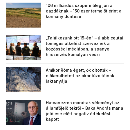
106 milliárdos szuperelőleg jön a
gazdáknak – 150 ezer termelőt érint a
kormány döntése
„Találkozunk ott 15-én” – újabb ceutai
tömeges átkelést szerveznek a
közösségi médiában, a spanyol
hírszerzés komolyan veszi
Amikor Róma égett, ők oltották –
előkerülhetett az ókor tűzoltóinak
laktanyája
Hatvanezren mondtak véleményt az
államfőjelöltekről – Baka András már a
jelölése előtt negatív értékelést
kapott