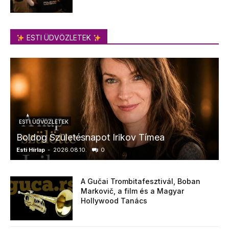
ESTI ÜDVÖZLETEK
ESTI ÜDVÖZLETEK
Boldog Születésnapot Irikov Tímea
Esti Hírlap
-
2026.08.10.
0
E
A Gučai Trombitafesztivál, Boban
Markovič, a film és a Magyar
Hollywood Tanács