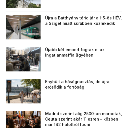
Újra a Batthyány térig jár a H5-ös HÉV,
a Sziget miatt sűrűbben közlekedik
Újabb két embert fogtak el az
ingatlanmaffia ügyében
Enyhült a hőségriasztás, de újra
erősödik a forróság
Madrid szerint alig 2500-an maradtak,
Ceuta szerint akár 11 ezren – közben
már 142 halottról tudni