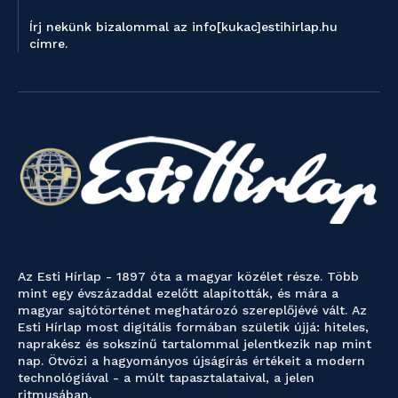
Írj nekünk bizalommal az info[kukac]estihirlap.hu
címre.
Az Esti Hírlap - 1897 óta a magyar közélet része. Több
mint egy évszázaddal ezelőtt alapították, és mára a
magyar sajtótörténet meghatározó szereplőjévé vált. Az
Esti Hírlap most digitális formában születik újjá: hiteles,
naprakész és sokszínű tartalommal jelentkezik nap mint
nap. Ötvözi a hagyományos újságírás értékeit a modern
technológiával - a múlt tapasztalataival, a jelen
ritmusában.