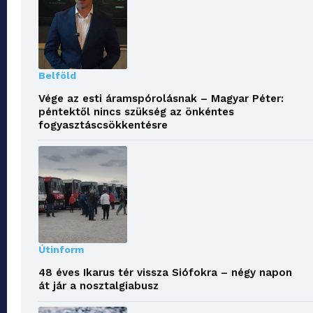
Belföld
Vége az esti áramspórolásnak – Magyar Péter:
péntektől nincs szükség az önkéntes
fogyasztáscsökkentésre
Útinform
48 éves Ikarus tér vissza Siófokra – négy napon
át jár a nosztalgiabusz