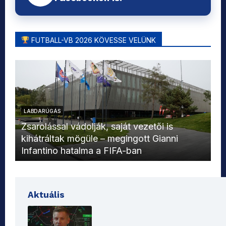
FUTBALL-VB 2026 KÖVESSE VELÜNK
LABDARÚGÁS
L
Zsarolással vádolják, saját vezetői is
kihátráltak mögüle – megingott Gianni
Mo
Infantino hatalma a FIFA-ban
el
Aktuális