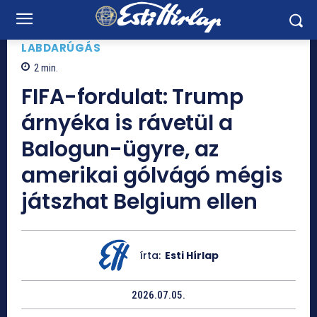
LABDARÚGÁS
2
min.
FIFA-fordulat: Trump
árnyéka is rávetül a
Balogun-ügyre, az
amerikai gólvágó mégis
játszhat Belgium ellen
írta:
Esti Hírlap
2026.07.05.