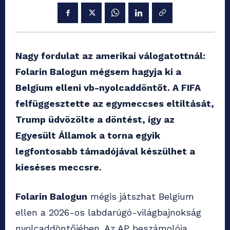
Nagy fordulat az amerikai válogatottnál:
Folarin Balogun mégsem hagyja ki a
Belgium elleni vb-nyolcaddöntőt. A FIFA
felfüggesztette az egymeccses eltiltását,
Trump üdvözölte a döntést, így az
Egyesült Államok a torna egyik
legfontosabb támadójával készülhet a
kieséses meccsre.
Folarin Balogun
mégis játszhat Belgium
ellen a 2026-os labdarúgó-világbajnokság
nyolcaddöntőjében. Az AP beszámolója