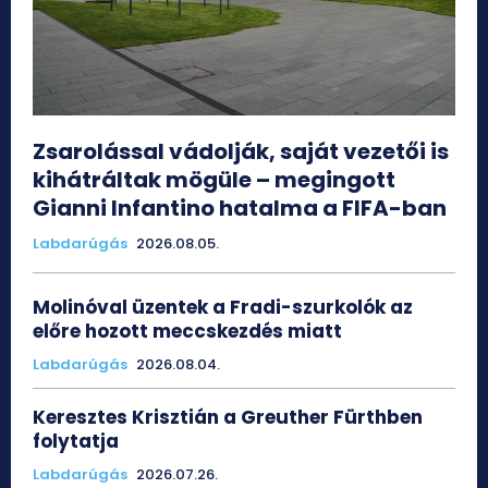
Zsarolással vádolják, saját vezetői is
kihátráltak mögüle – megingott
Gianni Infantino hatalma a FIFA-ban
Labdarúgás
2026.08.05.
Molinóval üzentek a Fradi-szurkolók az
előre hozott meccskezdés miatt
Labdarúgás
2026.08.04.
Keresztes Krisztián a Greuther Fürthben
folytatja
Labdarúgás
2026.07.26.