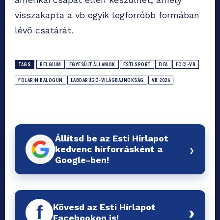
visszakapta a vb egyik legforróbb formában
lévő csatárát.
TAGS
BELGIUM
EGYESÜLT ÁLLAMOK
ESTI SPORT
FIFA
FOCI-VB
FOLARIN BALOGUN
LABDARÚGÓ-VILÁGBAJNOKSÁG
VB 2026
Állítsd be az Esti Hírlapot
›
kedvenc hírforrásként a
Google-ben!
Kövesd az Esti Hírlapot
f
›
Facebookon is!