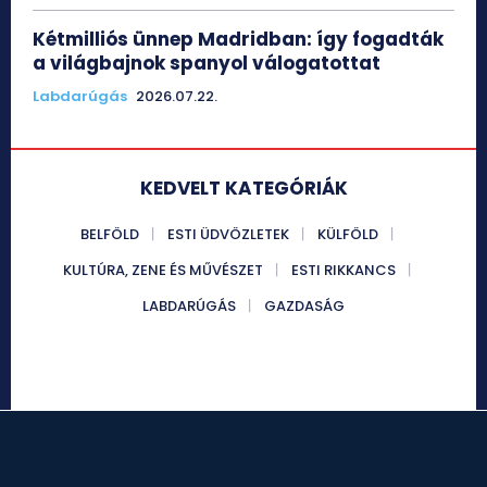
Kétmilliós ünnep Madridban: így fogadták
a világbajnok spanyol válogatottat
Labdarúgás
2026.07.22.
KEDVELT KATEGÓRIÁK
BELFÖLD
ESTI ÜDVÖZLETEK
KÜLFÖLD
KULTÚRA, ZENE ÉS MŰVÉSZET
ESTI RIKKANCS
LABDARÚGÁS
GAZDASÁG