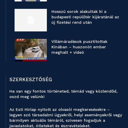
Hosszú sorok alakultak ki a
budapesti repülőtér kijáratánál az
új fizetési rend után
Villámáradások pusztítottak
Kínában – huszonöt ember
meghalt + videó
SZERKESZTŐSÉG
Ha van egy fontos történeted, témád vagy közlendőd,
oszd meg velünk!
Az Esti Hírlap nyitott az olvasói megkeresésekre –
legyen szó társadalmi ügyekről, helyi eseményekről vagy
bármilyen aktuális témáról, szívesen fogadjuk a
javaslatokat, ötleteket és észrevételeket.