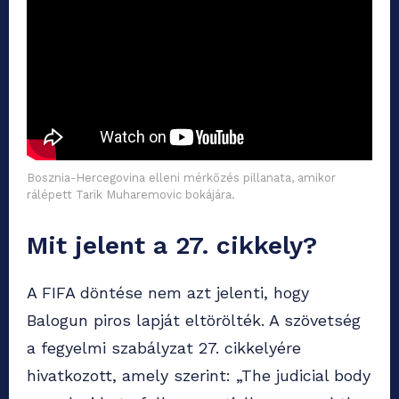
Bosznia-Hercegovina elleni mérkőzés pillanata, amikor
rálépett Tarik Muharemovic bokájára.
Mit jelent a 27. cikkely?
A FIFA döntése nem azt jelenti, hogy
Balogun piros lapját eltörölték. A szövetség
a fegyelmi szabályzat 27. cikkelyére
hivatkozott, amely szerint: „The judicial body