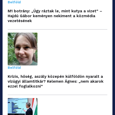
Belföld
M1 botrány: „Úgy ráztak le, mint kutya a vizet” –
Hajdú Gábor keményen nekiment a közmédia
vezetésének
Belföld
Krízis, hőség, aszály közepén külföldön nyaralt a
vízügyi államtitkár? Kelemen Ágnes: „nem akarok
ezzel foglalkozni”